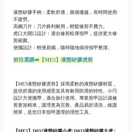
液態矽膠手柄：柔軟舒適，握感優越，長時間使用
不疲勞。
高鋼刀片：刀片鋒利耐用，輕鬆修剪不費力。
虎口大開口設計：適合修剪較厚指甲，提供更大修
剪範圍。
便攜設計：輕便易攜，隨時隨地保持指甲整潔。
前往選購➡️【ME5】液態矽膠虎剪
【ME5液態矽膠虎剪】採用柔軟的液態矽膠材質，
提供舒適的使用感受並具有耐用防滑的特性。小巧
設計方便攜帶，適合旅行使用。專業剪甲設計讓修
剪更加精准，護理更為完善。產品易於清洗，維護
簡單，是您日常指甲護理的理想工具。
【ME5】D032液態矽膠小虎/ D033液態矽膠大虎 /