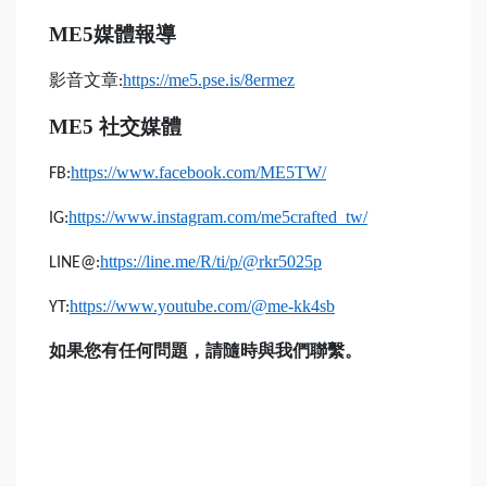
ME5
媒體報導
影音文章
https://me5.pse.is/8ermez
:
ME5
社交媒體
https://www.facebook.com/ME5TW/
FB:
https://www.instagram.com/me5crafted_tw/
IG:
https://line.me/R/ti/p/@rkr5025p
LINE@:
https://www.youtube.com/@me-kk4sb
YT:
如果您有任何問題，請隨時與我們聯繫。