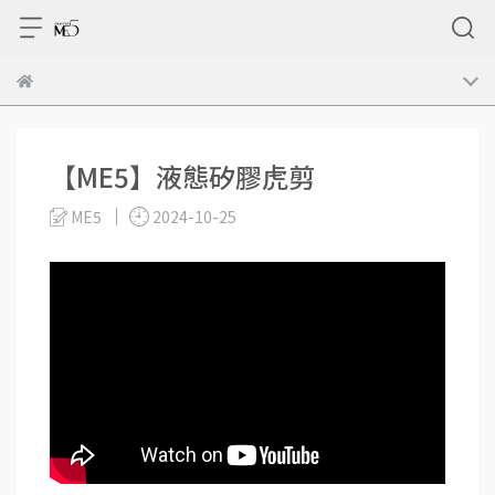
【ME5】液態矽膠虎剪
ME5
2024-10-25