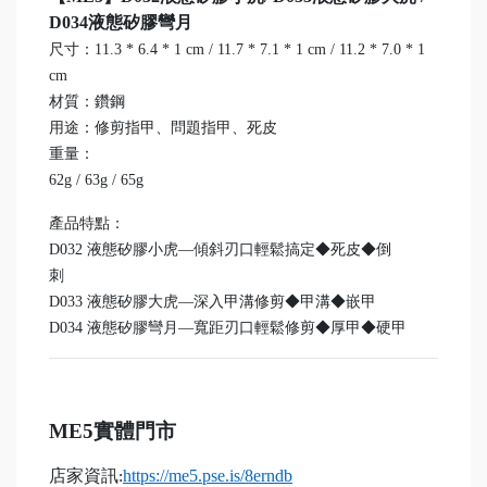
D034液態矽膠彎月
尺寸：11.3 * 6.4 * 1 cm / 11.7 * 7.1 * 1 cm / 11.2 * 7.0 * 1
cm
材質：鑽鋼
用途：修剪指甲、問題指甲、死皮
重量：
62g / 63g / 65g
產品特點：
D032 液態矽膠小虎—傾斜刃口輕鬆搞定◆死皮◆倒
刺
D033 液態矽膠大虎—深入甲溝修剪◆甲溝◆嵌甲
D034 液態矽膠彎月—寬距刃口輕鬆修剪◆厚甲◆硬甲
ME5
實體門市
店家資訊
https://me5.pse.is/8erndb
: