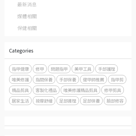
最新消息
媒體相關
保健相關
Categories
指甲健康
修甲
問題指甲
美甲工具
手部護理
唯美修護
指間保養
手部保養
健甲師推薦
指甲剪
精品剪具
客製化禮品
唯美修護精品剪具
修甲剪具
居家生活
按摩舒緩
足部謢理
足部保養
臉部修容