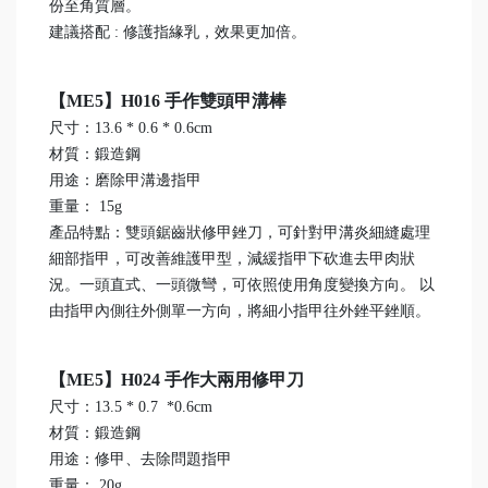
份至角質層。
建議搭配 : 修護指緣乳，效果更加倍。
【ME5】H016 手作雙頭甲溝棒
尺寸：13.6 * 0.6 * 0.6cm
材質：鍛造鋼
用途：磨除甲溝邊指甲
重量： 15g
產品特點：雙頭鋸齒狀修甲銼刀，可針對甲溝炎細縫處理
細部指甲，可改善維護甲型，減緩指甲下砍進去甲肉狀
況。一頭直式、一頭微彎，可依照使用角度變換方向。 以
由指甲內側往外側單一方向，將細小指甲往外銼平銼順。
【ME5】H024 手作大兩用修甲刀
尺寸：13.5 * 0.7 *0.6cm
材質：鍛造鋼
用途：修甲、去除問題指甲
重量： 20g