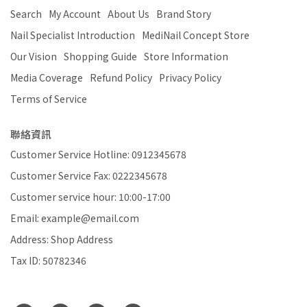
Search
My Account
About Us
Brand Story
Nail Specialist Introduction
MediNail Concept Store
Our Vision
Shopping Guide
Store Information
Media Coverage
Refund Policy
Privacy Policy
Terms of Service
聯絡資訊
Customer Service Hotline: 0912345678
Customer Service Fax: 0222345678
Customer service hour: 10:00-17:00
Email: example@email.com
Address: Shop Address
Tax ID: 50782346