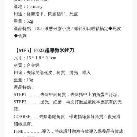
產地：Germany
用途：修剪指甲、問題指甲、死皮
重量：62g
產品特點：D032液態矽膠小虎 / 傾斜刃口輕鬆搞定◆死皮
◆倒刺
【ME5】E023超導微米銼刀
尺寸：15 * 1.8 * 0.1cm
材質：合金鋼
用途：去除局部死皮、角質、拋光、導入
重量：13g
產品特點：
STEP1……….去除甲面角質，去除指甲上的角蛋白汙垢。
STEP2……….拋光、細磨，再次打磨呈獻原本應該有的光
澤。
COARSE……去除老廢角質，帶走指緣多餘角質回復光滑
細緻肌膚。
FINE………….導入，特殊設計微粒有效導入保養品有效成