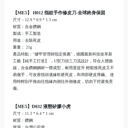
【ME5】 H012 指紋手作修皮刀-全球終身保固
尺寸：12.9 * 0.9 * 1.3 cm
材質：合金鑽鋼
製成：手工製造
用途：去除死皮
重量： 21g
產品特點："健甲管理師指定推薦"，德國最新科技改革新
工藝【純手工打造】 ，U型刀頭三刀流設計，符合人體曲
線，合金鑽鋼鋼材一體成型，耐用度提升 輕鬆推死皮又不
易傷手，可改善指頭邊緣乾硬死皮，和局部硬皮厚繭。 使
用時輕刮平推由往指緣內側往外側修皮，切勿下挖避免受
傷。
【ME5】D032 液態矽膠小虎
尺寸：11.3 * 6.4 * 1 cm
材質：鑽鋼
貨源：台灣公司貨