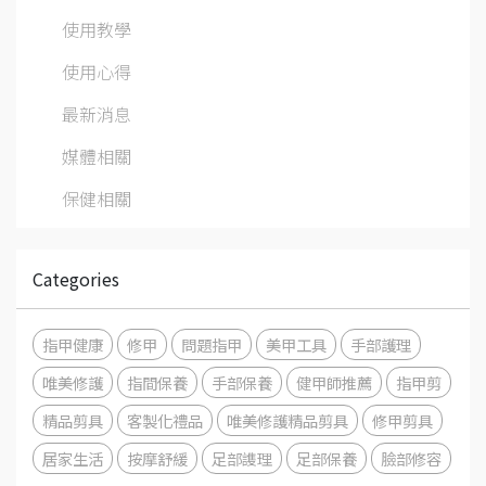
使用教學
使用心得
最新消息
媒體相關
保健相關
Categories
指甲健康
修甲
問題指甲
美甲工具
手部護理
唯美修護
指間保養
手部保養
健甲師推薦
指甲剪
精品剪具
客製化禮品
唯美修護精品剪具
修甲剪具
居家生活
按摩舒緩
足部謢理
足部保養
臉部修容