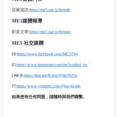
店家資訊
https://me5.pse.is/8erndb
:
ME5
媒體報導
影音文章
https://me5.pse.is/8ermez
:
ME5
社交媒體
https://www.facebook.com/ME5TW/
FB:
https://www.instagram.com/me5crafted_tw/
IG:
https://line.me/R/ti/p/@rkr5025p
LINE@:
https://www.youtube.com/@me-kk4sb
YT:
如果您有任何問題，請隨時與我們聯繫。