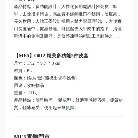
產品特點：多功能設計，人性化多用處設計推死皮、卸
甲，去除指甲污垢，高品質不鏽鋼進口不銹鋼，硬度高，
長久耐用，人體工學設計採用人體力學原理設計，方便實
用長度適中，握感舒適。能挑起崁入甲肉中的指甲，清理
甲溝中的倒刺及髒汙，是修整凍甲的輔助工具夥伴之一。
【ME5】O012 精美多功能5件皮套
尺寸：17.2 * 9.7 * 3 cm
材質：PU
顏色：橘/灰/黑 (隨機出貨不挑色)
用途：收納物品
重量： 111g
產品特點：簡雅時尚 一體成型，舒適手感輕巧握，優質材
質，輕薄感受，使用起來無負擔。
ME5
實體門市