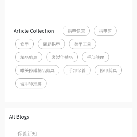
Article Collection
指甲健康
指甲剪
修甲
問題指甲
美甲工具
精品剪具
客製化禮品
手部護理
唯美修護精品剪具
手部保養
修甲剪具
健甲師推薦
All Blogs
保養新知