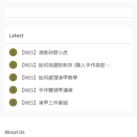
Latest
1
【ME5】液態矽膠小虎
2
【ME5】如何挑選粉刺夾 (職人手作高密⋯
3
【ME5】如何處理凍甲教學
4
【ME5】手作雙頭甲溝棒
5
【ME5】凍甲三件套組
About Us