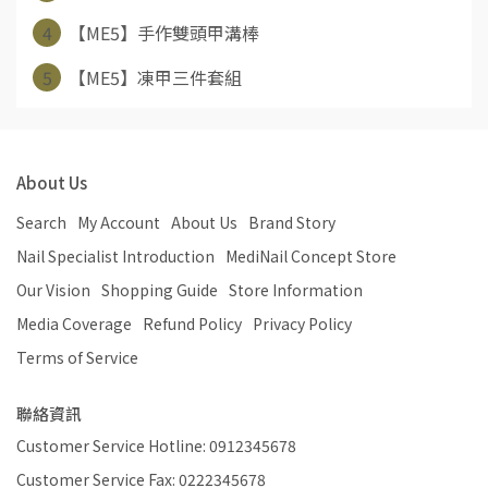
4
【ME5】手作雙頭甲溝棒
5
【ME5】凍甲三件套組
About Us
Search
My Account
About Us
Brand Story
Nail Specialist Introduction
MediNail Concept Store
Our Vision
Shopping Guide
Store Information
Media Coverage
Refund Policy
Privacy Policy
Terms of Service
聯絡資訊
Customer Service Hotline: 0912345678
Customer Service Fax: 0222345678