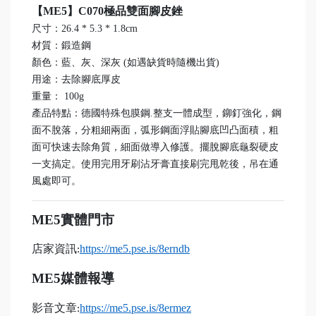
【ME5】C070極品雙面腳皮銼
尺寸：26.4 * 5.3 * 1.8cm
材質：鍛造鋼
顏色：藍、灰、深灰 (如遇缺貨時隨機出貨)
用途：去除腳底厚皮
重量： 100g
產品特點：德國特殊包膜鋼.整支一體成型，鉚釘強化，鋼
面不脫落，分粗細兩面，弧形鋼面浮貼腳底凹凸面積，粗
面可快速去除角質，細面做導入修護。擺脫腳底龜裂硬皮
一支搞定。使用完用牙刷沾牙膏直接刷完甩乾後，吊在通
風處即可。
ME5
實體門市
店家資訊
https://me5.pse.is/8erndb
:
ME5
媒體報導
影音文章
https://me5.pse.is/8ermez
: