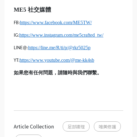
ME5
社交媒體
https://www.facebook.com/ME5TW/
FB:
https://www.instagram.com/me5crafted_tw/
IG:
https://line.me/R/ti/p/@rkr5025p
LINE@:
https://www.youtube.com/@me-kk4sb
YT:
如果您有任何問題，請隨時與我們聯繫。
Article Collection
足部謢理
唯美修護