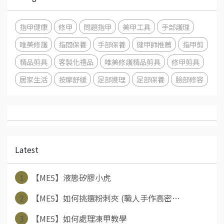
指甲健康
修甲
問題指甲
美甲工具
手部護理
唯美修護
指間保養
手部保養
健甲師推薦
指甲剪
精品剪具
客製化禮品
唯美修護精品剪具
修甲剪具
居家生活
按摩舒緩
足部謢理
足部保養
臉部修容
Latest
1
【ME5】液態矽膠小虎
2
【ME5】如何挑選粉刺夾 (職人手作高密⋯
3
【ME5】如何處理凍甲教學