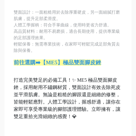
雙面設計：一面粗糙用於去除厚重硬皮，另一面細膩打磨
肌膚，提升足部柔滑度。
人體工學握柄：符合手掌曲線，使用時更省力舒適。
高品質材料：耐用不易磨損，適合長期使用，提供專業級
的足部護理效果。
輕鬆保養：無需專業技術，在家即可輕鬆完成足部角質去
除與保養。
前往選購➡️【ME5】極品雙面腳皮銼
打造完美雙足的必備工具！✨ ME5 極品雙面腳皮
銼，採用耐用不鏽鋼材質，雙面設計有效去除死皮
並平滑肌膚。無論是粗糙的腳跟還是細緻的修整，
皆能輕鬆應對。人體工學設計，握感舒適，讓你在
家即可享受專業級的腳部護理體驗。立即擁有，讓
雙足重拾光滑細緻的感覺！💎