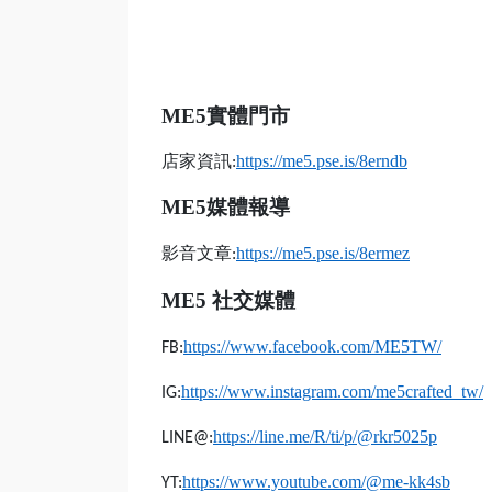
ME5
實體門市
店家資訊
https://me5.pse.is/8erndb
:
ME5
媒體報導
影音文章
https://me5.pse.is/8ermez
:
ME5
社交媒體
https://www.facebook.com/ME5TW/
FB:
https://www.instagram.com/me5crafted_tw/
IG:
https://line.me/R/ti/p/@rkr5025p
LINE@:
https://www.youtube.com/@me-kk4sb
YT: