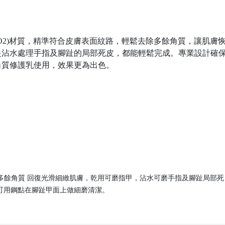
SiO2)材質，精準符合皮膚表面紋路，輕鬆去除多餘角質，讓肌膚
是沾水處理手指及腳趾的局部死皮，都能輕鬆完成。專業設計確
角質修護乳使用，效果更為出色。
帶走多餘角質 回復光滑細緻肌膚，乾用可磨指甲，沾水可磨手指及腳趾局部死
可用鋼點在腳趾甲面上做細磨清潔。