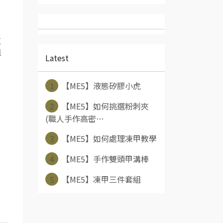
恢
保
Latest
1
【ME5】液態矽膠小虎
2
【ME5】如何挑選粉刺夾
(職人手作高密⋯
3
【ME5】如何處理凍甲教學
4
【ME5】手作雙頭甲溝棒
5
【ME5】凍甲三件套組