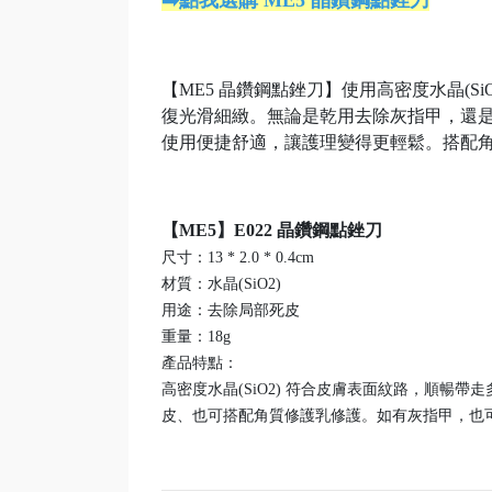
➡️點我選購 ME5 晶鑽鋼點銼刀
【ME5 晶鑽鋼點銼刀】使用高密度水晶(
復光滑細緻。無論是乾用去除灰指甲，還
使用便捷舒適，讓護理變得更輕鬆。搭配
【ME5】E022 晶鑽鋼點銼刀
尺寸：13 * 2.0 * 0.4cm
材質：水晶(SiO2)
用途：去除局部死皮
重量：18g
產品特點：
高密度水晶(SiO2) 符合皮膚表面紋路，順暢
皮、也可搭配角質修護乳修護。如有灰指甲，也