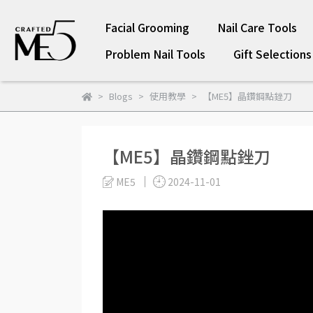
Facial Grooming
Nail Care Tools
Problem Nail Tools
Gift Selections
Blogs
使用教學
【ME5】晶鑽鋼點銼刀
【ME5】晶鑽鋼點銼刀
ME5
2024-11-01