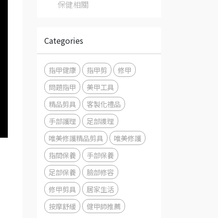
保健相關
Categories
指甲健康
指甲剪
修甲
問題指甲
美甲工具
精品剪具
客製化禮品
手部護理
足部謢理
唯美修護精品剪具
唯美修護
指間保養
手部保養
足部保養
臉部修容
修甲剪具
居家生活
按摩舒緩
健甲師推薦