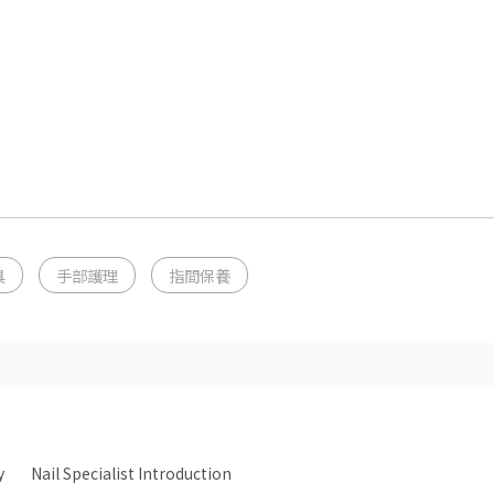
具
手部護理
指間保養
y
Nail Specialist Introduction