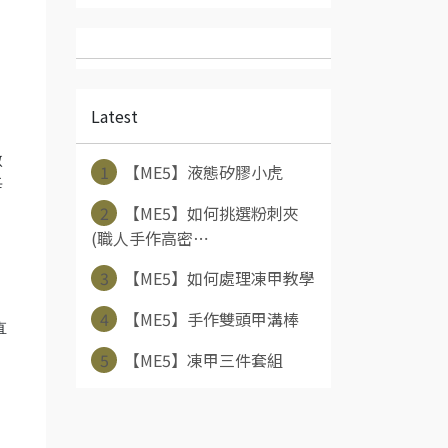
Latest
微
1
【ME5】液態矽膠小虎
每
2
【ME5】如何挑選粉刺夾
(職人手作高密⋯
3
【ME5】如何處理凍甲教學
4
【ME5】手作雙頭甲溝棒
直
5
【ME5】凍甲三件套組