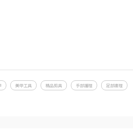
甲
美甲工具
精品剪具
手部護理
足部謢理