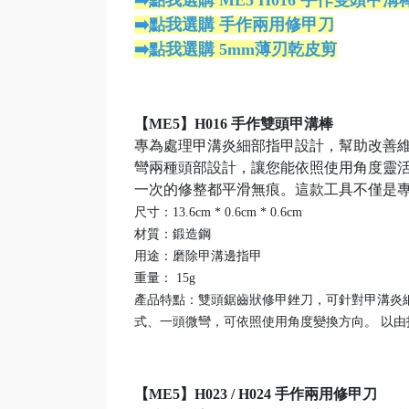
➡️點我選購 ME5 H016 手作雙頭甲溝
➡️點我選購 手作兩用修甲刀
➡️點我選購 5mm薄刃乾皮剪
【ME5】H016 手作雙頭甲溝棒
專為處理甲溝炎細部指甲設計，幫助改善
彎兩種頭部設計，讓您能依照使用角度靈
一次的修整都平滑無痕。這款工具不僅是
尺寸：13.6cm * 0.6cm * 0.6cm
材質：鍛造鋼
用途：磨除甲溝邊指甲
重量： 15g
產品特點：雙頭鋸齒狀修甲銼刀，可針對甲溝炎
式、一頭微彎，可依照使用角度變換方向。 以
【ME5】H023 / H024 手作兩用修甲刀