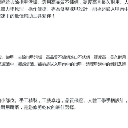
能輕鬆去除指甲污垢。選用高品質不鏽鋼，硬度高且長久耐用。
人體力學原理，操作便捷。專為修整凍甲設計，能挑起嵌入甲肉
理凍甲的最佳輔助工具夥伴！
皮、卸甲，去除指甲污垢，高品質不鏽鋼進口不銹鋼，硬度高，長久耐用
長度適中，握感舒適。能挑起崁入甲肉中的指甲，清理甲溝中的倒刺及髒
細小部位。手工精製，工藝卓越，品質保證。人體工學手柄設計
刀耐用耐磨，是您修剪乾皮的最佳選擇。