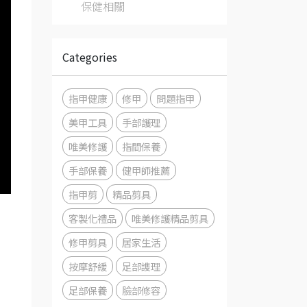
保健相關
Categories
指甲健康
修甲
問題指甲
美甲工具
手部護理
唯美修護
指間保養
手部保養
健甲師推薦
指甲剪
精品剪具
客製化禮品
唯美修護精品剪具
修甲剪具
居家生活
按摩舒緩
足部謢理
足部保養
臉部修容