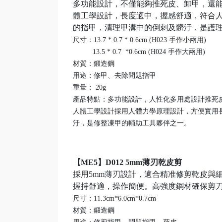
多功能設計，不僅能夠推死皮、卸甲，還
體工學設計，長度適中，握感舒適，符合
的指甲，清理甲溝中的倒刺及髒汙，是護
尺寸：13.7 * 0.7 * 0.6cm (H023 手作小兩用)
13.5 * 0.7 *0.6cm (H024 手作大兩用)
材質：鍛造鋼
用途：修甲、去除問題指甲
重量： 20g
產品特點：多功能設計，人性化多用處設計推死
人體工學設計採用人體力學原理設計，方便實用
汙，是修整凍甲的輔助工具夥伴之一。
【ME5】D012 5mm薄刃乾皮剪
採用5mm薄刃設計，適合精准修剪乾皮與
握持舒適，操作簡便。高強度鋼材確保剪
尺寸：11.3cm*6.0cm*0.7cm
材質：鍛造鋼