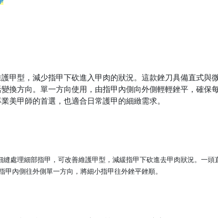
棒
維護甲型，減少指甲下砍進入甲肉的狀況。這款銼刀具備直式與
活變換方向。單一方向使用，由指甲內側向外側輕輕銼平，確保
專業美甲師的首選，也適合日常護甲的細緻需求。
細縫處理細部指甲，可改善維護甲型，減緩指甲下砍進去甲肉狀況。一頭
由指甲內側往外側單一方向，將細小指甲往外銼平銼順。