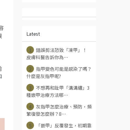
容
Latest
很
1
錯誤剪法恐致「凍甲」！
皮膚科醫告訴你為⋯
2
指甲變色可能是感染了嗎？
前
什麼是灰指甲呢?
和
3
不想再和趾甲「溝溝纏」3
種嵌甲治療方法哪⋯
4
灰指甲怎麼治療、預防，頻
。
繁復發怎麼辦？8⋯
5
「嵌甲」反覆發生，初期靠