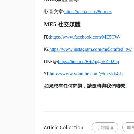
影音文章
https://me5.pse.is/8ermez
:
ME5
社交媒體
https://www.facebook.com/ME5TW/
FB:
https://www.instagram.com/me5crafted_tw/
IG:
https://line.me/R/ti/p/@rkr5025p
LINE@:
https://www.youtube.com/@me-kk4sb
YT:
如果您有任何問題，請隨時與我們聯繫。
Article Collection
手部護理
唯