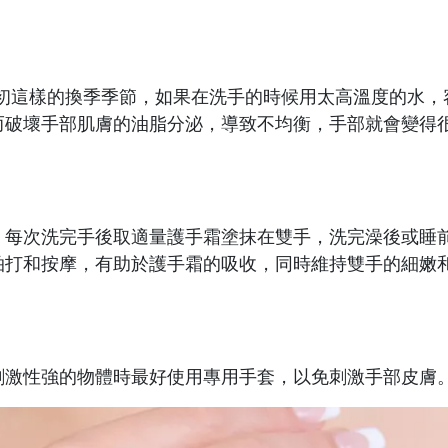
春初這樣的換季季節，如果在洗手的時候用太高溫度的水，
而破壞手部肌膚的油脂分泌，導致不均衡，手部就會變得
，每次洗完手後取適量護手霜塗抹在雙手，洗完澡後或睡
拍打和按摩，有助於護手霜的吸收，同時維持雙手的細嫩
刺激性強的物體時最好使用專用手套，以免刺激手部皮膚