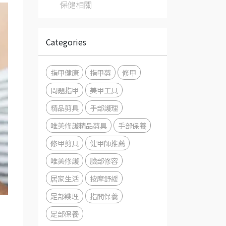
保健相關
Categories
指甲健康
指甲剪
修甲
問題指甲
美甲工具
精品剪具
手部護理
唯美修護精品剪具
手部保養
修甲剪具
健甲師推薦
唯美修護
臉部修容
居家生活
按摩舒緩
足部謢理
指間保養
足部保養