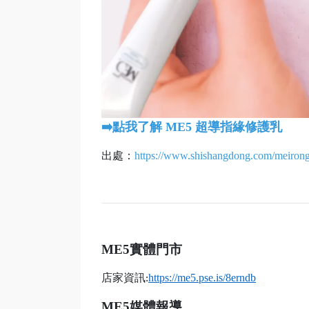
➡️點我了解 ME5 超導指緣修護乳
出處：
https://www.shishangdong.com/meiron
ME5
實體門市
店家資訊
https://me5.pse.is/8erndb
:
ME5
媒體報導