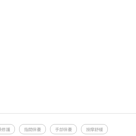
美修護
指間保養
手部保養
按摩舒緩