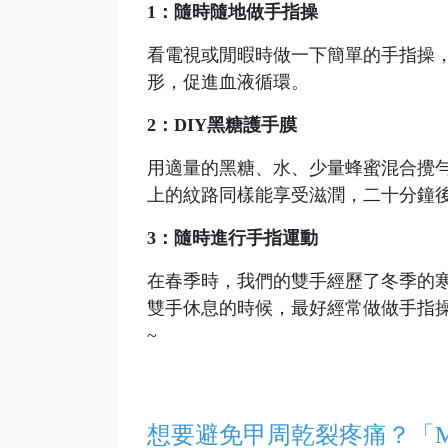
1：隨時隨地做手指操
看電視或閒暇時做一下簡單的手指操
形，促進血液循環。
2：DIY黑糖護手膜
用適量的黑糖、水、少量蜂蜜混合攪
上的紋路同樣能享受滋潤，二十分鐘
3：隨時進行手指運動
在春季時，我們的雙手經歷了冬季的
雙手休息的時候，最好經常做做手指
~
想要避免甲周乾裂疼痛？「M