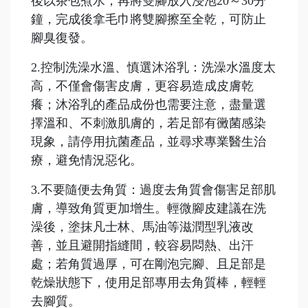
後以茶包煮水，再將雙腳放入浸泡20～30分
鐘，完成後拿毛巾將雙腳擦至全乾，可防止
腳臭復發。
2.控制洗澡水溫、慎選沐浴乳：洗澡水溫度太
高，不僅會傷害皮膚，更容易造成皮膚乾
癢；沐浴乳的產品成份也需要注意，盡量選
擇溫和、不刺激肌膚的，若足部有黴菌感染
現象，請停用抗菌產品，並尋求專業醫生治
療，避免情況惡化。
3.不要隨便去角質：過度去角質會傷害足部肌
膚，導致角質更加增生。輕微腳皮建議在洗
澡後，塗抹凡士林、馬油等滋潤型乳液改
善，並且避開指縫間，較容易悶熱、出汗
處；若角質過厚，可在剛泡完腳、且足部是
乾燥狀態下，使用足部專用去角質棒，輕輕
去腳質。