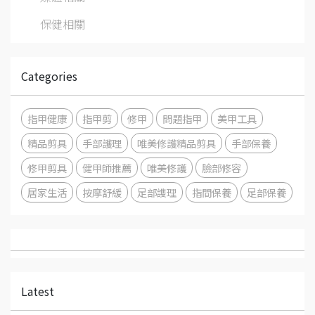
保健相關
Categories
指甲健康
指甲剪
修甲
問題指甲
美甲工具
精品剪具
手部護理
唯美修護精品剪具
手部保養
修甲剪具
健甲師推薦
唯美修護
臉部修容
居家生活
按摩舒緩
足部謢理
指間保養
足部保養
Latest