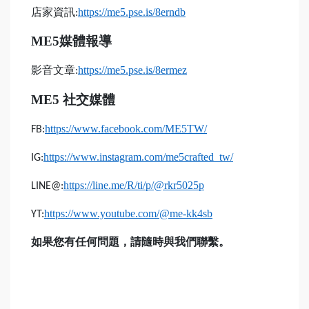
店家資訊
https://me5.pse.is/8erndb
:
ME5
媒體報導
影音文章
https://me5.pse.is/8ermez
:
ME5
社交媒體
https://www.facebook.com/ME5TW/
FB:
https://www.instagram.com/me5crafted_tw/
IG:
https://line.me/R/ti/p/@rkr5025p
LINE@:
https://www.youtube.com/@me-kk4sb
YT:
如果您有任何問題，請隨時與我們聯繫。