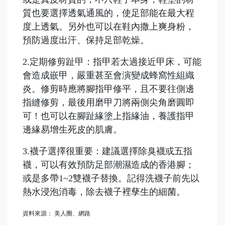
質也要選擇透氣通風的，使足部能在最大程
度上透氣。另外也可以在鞋內撒上爽身粉，
預防過度出汗、保持足部乾燥。
2.定期修剪趾甲：指甲若太過接近甲床，可能
會造成嵌甲，嚴重甚至會演變成蜂窩性組織
炎。修剪時應將腳指甲修平，且不要往側邊
指縫修剪，最後用磨甲刀將兩側尖角磨圓即
可！也可以在腳趾緣塗上指緣油，養護指甲
邊緣易增生死皮的肌膚。
3.襪子選擇很重要：建議選擇除臭襪或五指
襪，可以有效預防足部潮濕造成的香港腳；
或是多帶1~2雙襪子替換。記得洗襪子前先以
熱水浸泡消毒，除去襪子裡孳生的細菌。
資料來源： 美人圈、網路