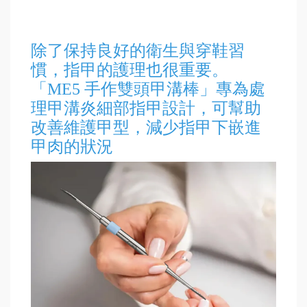
除了保持良好的衛生與穿鞋習
慣，指甲的護理也很重要。
「ME5 手作雙頭甲溝棒」專為處
理甲溝炎細部指甲設計，可幫助
改善維護甲型，減少指甲下嵌進
甲肉的狀況