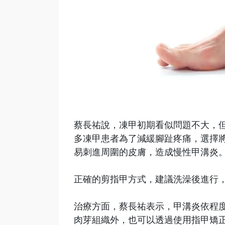
蔡長祐說，凍甲初期看似問題不大，
多凍甲患者為了減緩腳趾疼痛，選擇
易刺進周圍的皮膚，造成慢性甲溝炎
正確的剪指甲方式，建議洗澡後進行
治療方面，蔡長祐表示，甲溝炎依程
肉芽組織外，也可以透過使用指甲矯