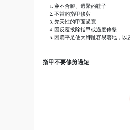
穿不合腳、過緊的鞋子
不當的指甲修剪
先天性的甲面過寬
因反覆拔除指甲或過度修整
因扁平足使大腳趾容易著地，以
指甲不要修剪過短