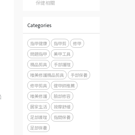
保健相關
Categories
指甲健康
指甲剪
修甲
問題指甲
美甲工具
精品剪具
手部護理
唯美修護精品剪具
手部保養
修甲剪具
健甲師推薦
唯美修護
臉部修容
任
居家生活
按摩舒緩
足部謢理
指間保養
足部保養