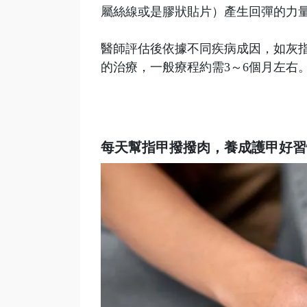
屬絲線或是膠狀貼片）產生回彈的力
醫師評估後依據不同疾病成因，如灰
的治療，一般療程約需3～6個月左右
每天幫指甲撥撥肉，養成護甲好習