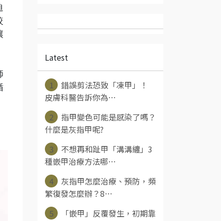
迫
較
讓
Latest
師
1
錯誤剪法恐致「凍甲」！
循
皮膚科醫告訴你為⋯
2
指甲變色可能是感染了嗎？
什麼是灰指甲呢?
3
不想再和趾甲「溝溝纏」3
種嵌甲治療方法哪⋯
4
灰指甲怎麼治療、預防，頻
繁復發怎麼辦？8⋯
5
「嵌甲」反覆發生，初期靠