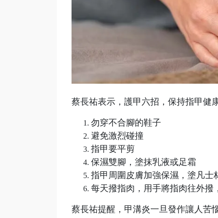
蔡長祐表示，護甲六招，保持指甲健
勿穿不合腳的鞋子
避免激烈碰撞
指甲要平剪
保濕雙腳，塗抹乳液或足霜
指甲周圍皮膚加強保濕，塗凡士
每天撥指肉，用手將指肉往外撥
蔡長祐提醒，甲溝炎一旦發作讓人苦