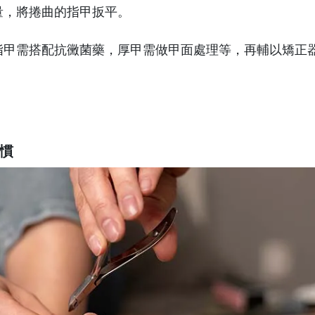
量，將捲曲的指甲扳平。
指甲需搭配抗黴菌藥，厚甲需做甲面處理等，再輔以矯正
。
慣