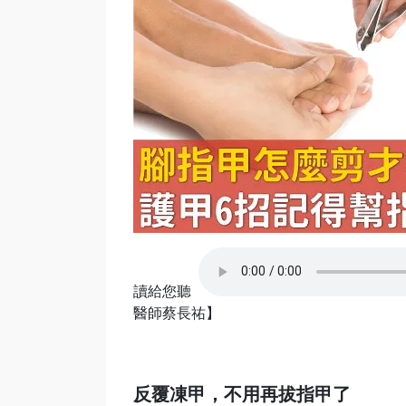
讀給您聽
醫師蔡長祐】
反覆凍甲，不用再拔指甲了