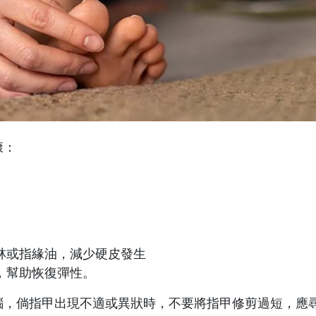
康：
林或指緣油，減少硬皮發生
，幫助恢復彈性。
惱，倘指甲出現不適或異狀時，不要將指甲修剪過短，應