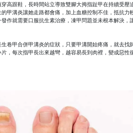
須穿高跟鞋，長時間站立導致雙腳大拇指趾甲在持續受壓
生的甲溝炎讓她走路都會痛，加上血糖控制不佳，抵抗力
一發作就需要口服抗生素治療，凍甲問題並未根本解決，
產生卷甲合併甲溝炎的症狀，只要甲溝開始疼痛，就去找
小片，每次指甲長出來越彎，越容易長到肉裡，變成惡性