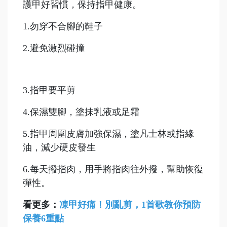
護甲好習慣，保持指甲健康。
1.勿穿不合腳的鞋子
2.避免激烈碰撞
3.指甲要平剪
4.保濕雙腳，塗抹乳液或足霜
5.指甲周圍皮膚加強保濕，塗凡士林或指緣
油，減少硬皮發生
6.每天撥指肉，用手將指肉往外撥，幫助恢復
彈性。
看更多：
凍甲好痛！別亂剪，1首歌教你預防
保養6重點