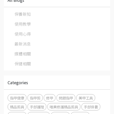
All Blogs
保養新知
使用教學
使用心得
最新消息
媒體相關
保健相關
Categories
指甲健康
指甲剪
修甲
問題指甲
美甲工具
精品剪具
手部護理
唯美修護精品剪具
手部保養