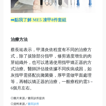
➡️點我了解 ME5 凍甲8件套組
治療方法
蔡長祐表示，甲溝炎依程度有不同的治療方
式，除了拔除部分指甲，修剪過度增生的肉
芽組織外，也可以透過使用指甲矯正器的方
式治療。醫師評估後依據不同疾病成因，如
灰指甲需搭配抗黴菌藥，厚甲需做甲面處理
等，再輔以矯正器的治療，一般療程約需3－
6個月左右。
◎圖片來源／書田診所提供
◎資料來源／
書田診所