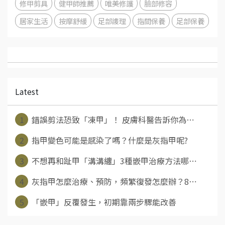
修甲剪具
健甲師推薦
唯美修護
臉部修容
居家生活
按摩舒緩
足部謢理
指間保養
足部保養
Latest
1
錯誤剪法恐致「凍甲」！ 皮膚科醫告訴你為⋯
2
指甲變色可能是感染了嗎？什麼是灰指甲呢?
3
不想再和趾甲「溝溝纏」3種嵌甲治療方法哪⋯
4
灰指甲怎麼治療、預防，頻繁復發怎麼辦？8⋯
5
「嵌甲」反覆發生，初期靠兩步驟能改善