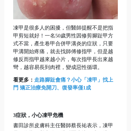
凍甲是很多人的困擾，但醫師提醒不是把指
甲剪短就好！一名50歲男性因修剪腳趾甲方
式不當，產生卷甲合併甲溝炎的症狀，只要
甲溝開始疼痛，就去找師傅修指甲，但是越
修反而指甲越來越小片，每次指甲長出來越
彎，越容易長到肉裡，變成惡性循環。
看更多：
走路腳趾會痛？小心「凍甲」找上
門 矯正治療免開刀、復發率僅1成
3
症狀，小心凍甲危機
書田診所皮膚科主任醫師蔡長祐表示，凍甲