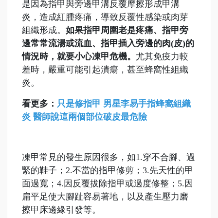
是因為指甲與旁邊甲溝反覆摩擦形成甲溝
炎，造成紅腫疼痛，導致反覆性感染或肉芽
組織形成。
如果指甲周圍老是疼痛、指甲旁
邊常常流湯或流血、指甲插入旁邊的肉
(
皮)
的
情況時，就要小心凍甲危機。
尤其免疫力較
差時，嚴重可能引起潰瘍，甚至蜂窩性組織
炎。
看更多：
只是修指甲 男星李易手指蜂窩組織
炎 醫師說這兩個部位破皮最危險
凍甲常見的發生原因很多，如1.穿不合腳、過
緊的鞋子；2.不當的指甲修剪；3.先天性的甲
面過寬；4.因反覆拔除指甲或過度修整；5.因
扁平足使大腳趾容易著地，以及產生壓力磨
擦甲床邊緣引發等。