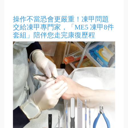
操作不當恐會更嚴重！凍甲問題
交給凍甲專門家，「ME5 凍甲8件
套組」陪伴您走完康復歷程