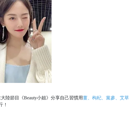
陸節目《Beauty小姐》分享自己習慣用
薑、枸杞、黨參、艾草
斤！