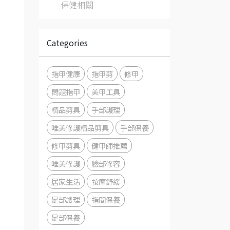
保健相關
Categories
指甲健康
指甲剪
修甲
問題指甲
美甲工具
精品剪具
手部護理
唯美修護精品剪具
手部保養
修甲剪具
健甲師推薦
唯美修護
臉部修容
居家生活
按摩舒緩
足部謢理
指間保養
足部保養