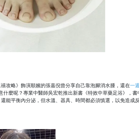
延禧攻略》飾演順嬪的張嘉倪曾分享自己靠泡腳消水腫，還在
一
意什麼呢？專業中醫師吳宏乾推出新書《特效中草藥足浴》，書
，還能平衡內分泌，但水溫、器具、時間都必須慎選，以免造成