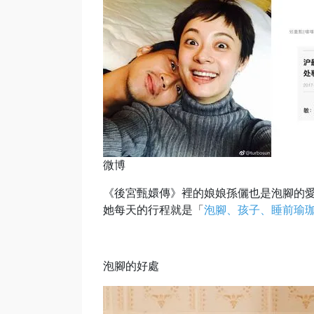
微博
《後宮甄嬛傳》裡的娘娘孫儷也是泡腳的愛
她每天的行程就是「
泡腳、孩子、睡前瑜
泡腳的好處