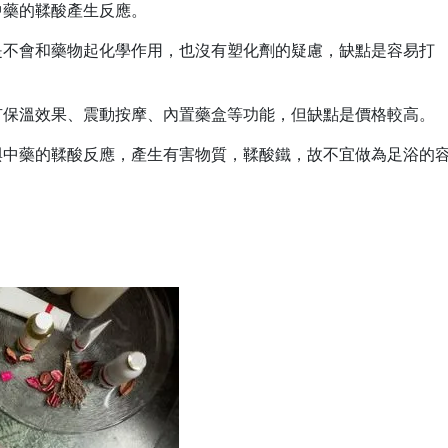
中藥的鞣酸產生反應。
是不會和藥物起化學作用，也沒有塑化劑的疑慮，缺點是容易打
有保溫效果、震動按摩、內置藥盒等功能，但缺點是價格較高。
與中藥的鞣酸反應，產生有害物質，鞣酸鐵，故不宜做為足浴的