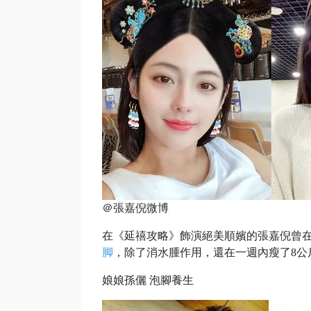
＠張嘉倪微博
在《延禧攻略》飾演絕美順嬪的張嘉倪曾在大
脚
，除了消水腫作用，還在一週內瘦了8公
娘娘孫儷 泡腳養生