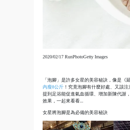
2020/02/17
RunPhotoGetty Images
「泡腳」是許多女星的美容秘訣，像是《
內瘦8公斤
！究竟泡腳有什麼好處、又該注
提到足浴能促進氣血循環、增加新陳代謝
效果，一起來看看...
女星將泡腳是為必備的美容秘訣