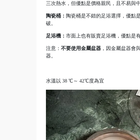
三次熱水，但優點是價格親民，且不易與
陶瓷桶：
陶瓷桶是不錯的足浴選擇，優點
破。
足浴機：
市面上也有販賣足浴機，優點是
注意：
不要使用金屬盆器
，因金屬盆器會
器。
水溫以 38 ℃～ 42℃度為宜