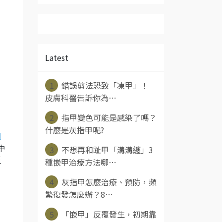
Latest
1
錯誤剪法恐致「凍甲」！
皮膚科醫告訴你為⋯
2
指甲變色可能是感染了嗎？
什麼是灰指甲呢?
週
3
不想再和趾甲「溝溝纏」3
中
反
種嵌甲治療方法哪⋯
4
灰指甲怎麼治療、預防，頻
繁復發怎麼辦？8⋯
5
「嵌甲」反覆發生，初期靠