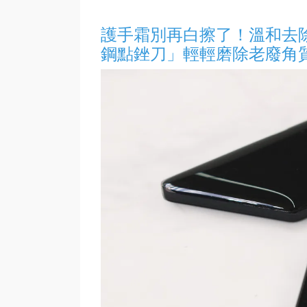
護手霜別再白擦了！溫和去除
鋼點銼刀」輕輕磨除老廢角