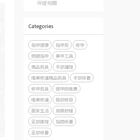
保健相關
Categories
指甲健康
指甲剪
修甲
問題指甲
美甲工具
精品剪具
手部護理
唯美修護精品剪具
手部保養
修甲剪具
健甲師推薦
唯美修護
臉部修容
居家生活
按摩舒緩
足部謢理
指間保養
足部保養