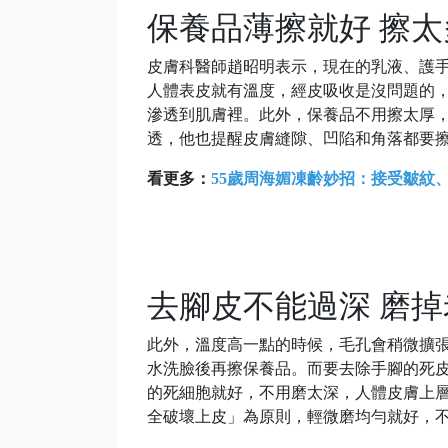
保養品薄擦就好 擦
皮膚科醫師趙昭明表示，現在的乳液、護
人體表皮就有溫度，經皮吸收是沒問題的
滲透到肌膚裡。此外，保養品不用擦太厚
透，他也提醒皮膚縫隙、凹陷和角落都要
看更多：
55歲周海媚凍齡妙招：接受皺紋
去腳皮不能過深 磨
此外，溫度高一點的時候，毛孔會稍微擴
水洗臉後再擦保養品。而要去除手腳的死
的死細胞就好，不用磨太深，人體皮膚上層的
全破壞上皮」為原則，輕微磨均勻就好，