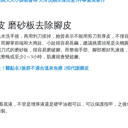
病大人小孩都會得 天冷洗熱水澡注意3件事避免發作
皮 磨砂板去除腳皮
溫水洗手後，再用剉刀搓掉，她曾表示不能用剪刀剪厚皮，不僅
。而腳掌前端和大拇趾、小趾很容易長繭，建議挑選頭尾是尖橢
刨刀式的磨砂板，很容易磨破腳。而整個手部、腳部擦好乳液後
整晚或至少2～3小時，肌膚就會變超嫩。
！醫點名3族群不適合溫泉魚療 2招代謝腳皮
層基底液，不管是增厚液還是硬甲油都可以，可以保護指甲，之後
斷裂。