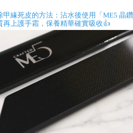
甲緣死皮的方法：沾水後使用「ME5 晶
質再上護手霜，保養精華確實吸收👍