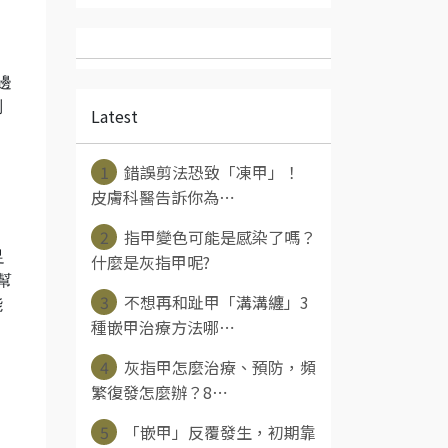
邊
別
Latest
1
錯誤剪法恐致「凍甲」！
皮膚科醫告訴你為⋯
2
指甲變色可能是感染了嗎？
足
什麼是灰指甲呢?
幫
3
不想再和趾甲「溝溝纏」3
能
種嵌甲治療方法哪⋯
4
灰指甲怎麼治療、預防，頻
繁復發怎麼辦？8⋯
5
「嵌甲」反覆發生，初期靠