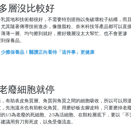
太多層沒比較好
手乳質地和技術都很好，不需要特別搓熱以免破壞粒子結構，而
，尤其隨著傳導技術進步，像微脂粒、奈米科技等產品都可以直
，薄薄一層、均勻擦到就好，擦好幾層沒太大幫忙、也不會更滲
擦到保養品。
、少擦保養品！醫讚正向看待「這件事」更健康
掉老廢細胞就停
張，有助表皮角質層、角質與角質之間的細胞吸收，所以可以用
皮，先泡溫水也有助軟化角質。用磨砂板去腳皮時，只要磨掉老
1/3為老廢的死細胞、2/3為活細胞、在顆粒層底下，要以「不
不建議用剪刀剪死皮，以免受傷流血。