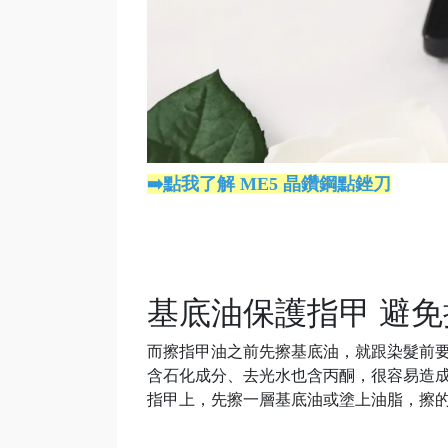
➡️點我了解 ME5 晶鑽鋼點銼刀
基底油保護指甲 避
而擦指甲油之前先擦基底油，就跟染髮前
含石化成分、去光水也含丙酮，很容易造
指甲上，先擦一層基底油或塗上油脂，擦