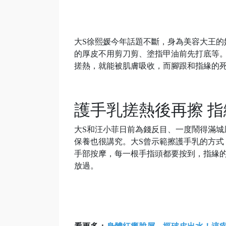
大S徐熙媛今年話題不斷，身為美容大王的
的厚皮不用剪刀剪、塗指甲油前先打底等
搓熱，就能被肌膚吸收，而腳跟和指緣的
護手乳搓熱後再擦 
大S和汪小菲日前為錢反目、一度鬧得滿城
保養也很講究。大S曾示範擦護手乳的方式
手部按摩，每一根手指頭都要按到，指緣
放過。