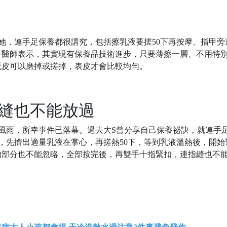
她，連手足保養都很講究，包括擦乳液要搓50下再按摩、指甲旁
。醫師表示，其實現有保養品技術進步，只要薄擦一層、不用特
死皮可以磨掉或搓掉，表皮才會比較均勻。
指縫也不能放過
風雨，所幸事件已落幕。過去大S曾分享自己保養祕訣，就連手
，先擠出適量乳液在掌心，再搓熱50下，等到乳液溫熱後，開始
的部分也不能忽略，全部按完後，再雙手十指緊扣，連指縫也不