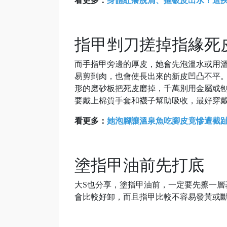
看更多：
身體紅癢脫屑、摳破皮出水！這疾
指甲剉刀搓掉指緣死
而手指甲旁邊的厚皮，她會先泡溫水或用
易剪到肉，也會使長出來的新皮凹凸不平
形的磨砂板把死皮磨掉，千萬別用金屬或
要戴上棉質手套和襪子幫助吸收，最好穿戴
看更多：
她泡腳讓溫泉魚吃腳皮竟慘遭截趾
塗指甲油前先打底
大S也分享，塗指甲油前，一定要先擦一
會比較好卸，而且指甲比較不容易發黃或