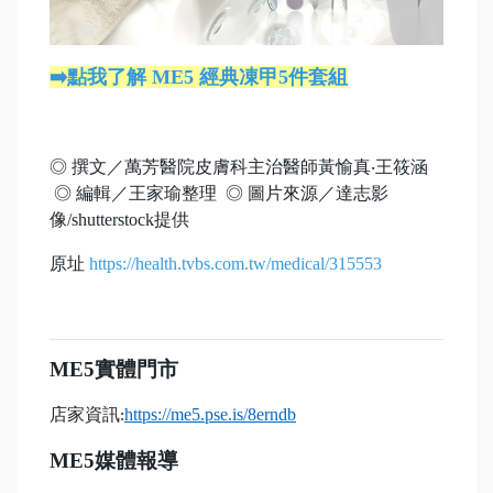
➡️點我了解 ME5 經典凍甲5件套組
◎ 撰文／萬芳醫院皮膚科主治醫師黃愉真‧王筱涵
◎ 編輯／王家瑜整理 ◎ 圖片來源／達志影
像/shutterstock提供
原址
https://health.tvbs.com.tw/medical/315553
ME5
實體門市
店家資訊
https://me5.pse.is/8erndb
:
ME5
媒體報導