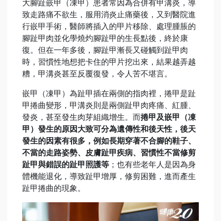
大腳趾嵌甲（凍甲）患者常因為合併有甲溝炎，導
致走路痛不欲生，服用消炎止痛藥後，又到醫院進
行嵌甲手術，醫師將插入的甲片移除、處理腫脹的
腳趾甲肉並化學燒灼腳趾甲的生長點後，終於康
復。但在一年多後，腳趾甲漸長又碰觸到趾甲肉
時，習慣性地想把卡住的甲片挖出來，結果越弄越
糟，甲溝炎甚至反覆復發，令人苦不堪言。
嵌甲（凍甲）為趾甲插在兩側的指肉裡，捲甲是趾
甲捲曲變形，甲溝炎則是兩側趾甲肉疼痛、紅腫、
發炎，甚至發生肉芽組織增生。而
捲甲及嵌甲（凍
甲）發生的原因大致可分為遺傳性和後天性，後天
發生的因素有很多，例如長期穿著不合腳的鞋子、
不當的走路姿勢、皮膚趾
甲疾病、習慣性不當修剪
趾
甲與錯誤的趾甲照護等
；也有些老年人是因為身
體機能退化，導致趾甲增厚，修剪困難，進而產生
趾甲捲曲的現象。