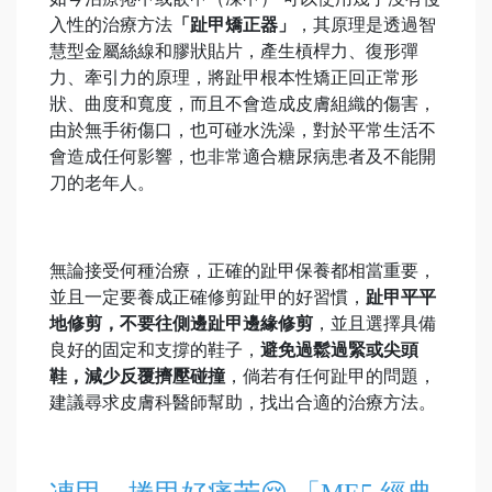
入性的治療方法
「趾甲矯正器」
，其原理是透過智
慧型金屬絲線和膠狀貼片，產生槓桿力、復形彈
力、牽引力的原理，將趾甲根本性矯正回正常形
狀、曲度和寬度，而且不會造成皮膚組織的傷害，
由於無手術傷口，也可碰水洗澡，對於平常生活不
會造成任何影響，也非常適合糖尿病患者及不能開
刀的老年人。
無論接受何種治療，正確的趾甲保養都相當重要，
並且一定要養成正確修剪趾甲的好習慣，
趾
甲平平
地修剪，不要往側邊趾
甲邊緣修剪
，並且選擇具備
良好的固定和支撐的鞋子，
避免過鬆過緊或尖頭
鞋，減少反覆擠壓碰撞
，倘若有任何趾甲的問題，
建議尋求皮膚科醫師幫助，找出合適的治療方法。