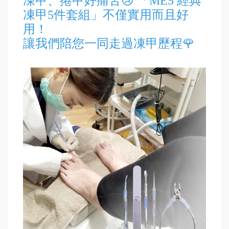
凍甲、捲甲好痛苦😢 「ME5 經典
凍甲5件套組」不僅實用而且好
用！
讓我們陪您一同走過凍甲歷程🌹