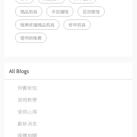
精品剪具
手部護理
足部謢理
唯美修護精品剪具
修甲剪具
健甲師推薦
All Blogs
保養新知
使用教學
使用心得
最新消息
媒體相關