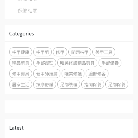
保健相關
Categories
指甲健康
指甲剪
修甲
問題指甲
美甲工具
精品剪具
手部護理
唯美修護精品剪具
手部保養
修甲剪具
健甲師推薦
唯美修護
臉部修容
居家生活
按摩舒緩
足部謢理
指間保養
足部保養
Latest