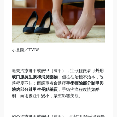
示意圖／TVBS
過去治療捲甲或嵌甲（凍甲），症狀輕微者可
外用
或口服抗生素和消炎藥物
，但往往治標不治本，改
善程度不佳；而嚴重者會選擇
手術摘除部分趾
甲與
燒灼部分趾
甲生長點基質
，手術疼痛程度恍如酷
刑，而術後趾甲變小，嚴重影響美觀。
如今治療捲甲或嵌甲（凍甲） 可以使用幾乎沒有侵