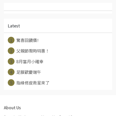
Latest
1
驚喜回饋價!
2
父親節限時特惠！
3
8月當月小確幸
4
足膜歡慶端午
5
指緣修皮救星來了
About Us