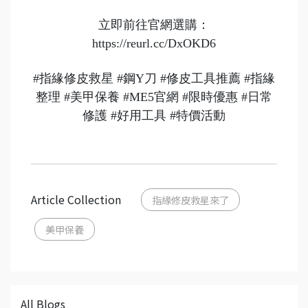
立即前往官網選購：
https://reurl.cc/DxOKD6
#指緣修皮救星
#鋼Y刀
#修皮工具推薦
#指緣
整理
#美甲保養
#ME5官網
#限時優惠
#日常
修護
#好用工具
#特價活動
Article Collection
指緣修皮救星來了
美甲保養
All Blogs