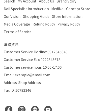
Search
My Account
About Us
Brand Story
Nail Specialist Introduction
MediNail Concept Store
Our Vision
Shopping Guide
Store Information
Media Coverage
Refund Policy
Privacy Policy
Terms of Service
聯絡資訊
Customer Service Hotline: 0912345678
Customer Service Fax: 0222345678
Customer service hour: 10:00-17:00
Email: example@email.com
Address: Shop Address
Tax ID: 50782346