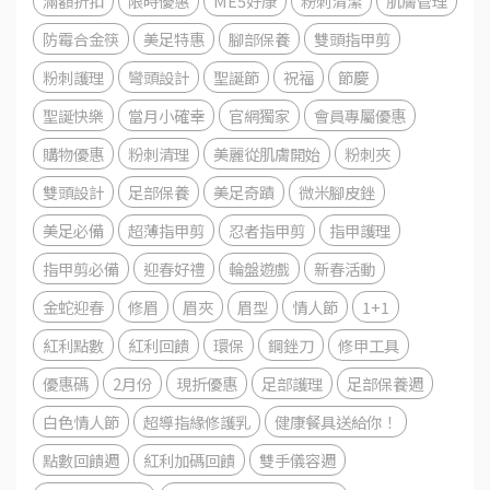
滿額折扣
限時優惠
ME5好康
粉刺清潔
肌膚管理
防霉合金筷
美足特惠
腳部保養
雙頭指甲剪
粉刺護理
彎頭設計
聖誕節
祝福
節慶
聖誕快樂
當月小確幸
官網獨家
會員專屬優惠
購物優惠
粉刺清理
美麗從肌膚開始
粉刺夾
雙頭設計
足部保養
美足奇蹟
微米腳皮銼
美足必備
超薄指甲剪
忍者指甲剪
指甲護理
指甲剪必備
迎春好禮
輪盤遊戲
新春活動
金蛇迎春
修眉
眉夾
眉型
情人節
1+1
紅利點數
紅利回饋
環保
鋼銼刀
修甲工具
優惠碼
2月份
現折優惠
足部護理
足部保養週
白色情人節
超導指緣修護乳
健康餐具送給你！
點數回饋週
紅利加碼回饋
雙手儀容週