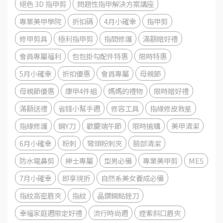
絕色 3D 指甲剪
問題性指甲解決方案講座
專業美甲學院
折扣碼
4月小確幸
指甲剪
修甲剪具
極利指甲剪
指間修護
滿額贈好禮
會員專屬福利
包包掛勾配件特惠
限時特惠
5月小確幸
折扣優惠
會員專屬
母親節
母親節優惠
康甲4件組
媽媽的禮物
限時贈好禮
滿額送禮
省錢小幫手週
修容工具
指緣修皮救星
指緣修護
鋼Y刀
歡慶端午節
限時搶購
美甲清潔
6月小確幸
粉刺
彎頭粉刺夾
臉部清潔
防水電鼻剪
紳士專屬
型男必備
專業美甲剪
ME5
7月小確幸
即享現折
自然系美女養成必備
指紋高密眉夾
指紋
晶鑽鋼點銼刀
幸福家庭週限定好禮
流行時尚週
煙紫斜口眉夾