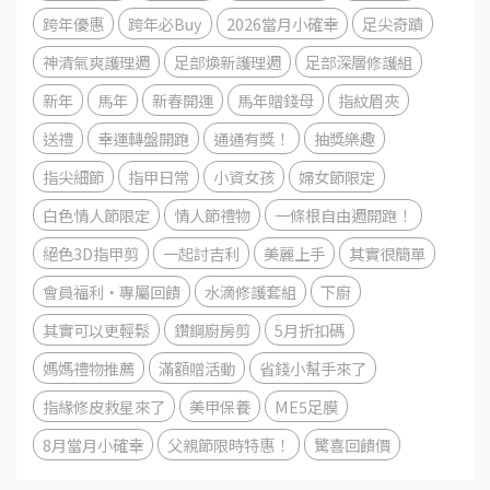
跨年優惠
跨年必Buy
2026當月小確幸
足尖奇蹟
神清氣爽護理週
足部煥新護理週
足部深層修護組
新年
馬年
新春開運
馬年贈錢母
指紋眉夾
送禮
幸運轉盤開跑
通通有獎！
抽獎樂趣
指尖細節
指甲日常
小資女孩
婦女節限定
白色情人節限定
情人節禮物
一條根自由週開跑！
絕色3D指甲剪
一起討吉利
美麗上手
其實很簡單
會員福利・專屬回饋
水滴修護套組
下廚
其實可以更輕鬆
鑽鋼廚房剪
5月折扣碼
媽媽禮物推薦
滿額贈活動
省錢小幫手來了
指緣修皮救星來了
美甲保養
ME5足膜
8月當月小確幸
父親節限時特惠！
驚喜回饋價