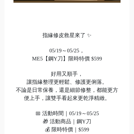
指緣修皮救星來了 ✨
05/19～05/25，
ME5【鋼Y刀】限時特價 $599
好用又順手，
讓指緣整理更輕鬆、修護更俐落。
不論是日常保養，還是細節修整，都能更方
便上手，讓雙手看起來更乾淨精緻。
📅 活動時間｜05/19～05/25
🎁 活動商品｜鋼Y刀
💰 限時特價｜$599