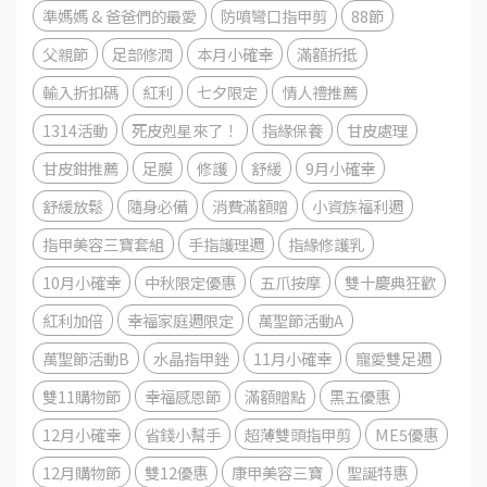
準媽媽 & 爸爸們的最愛
防噴彎口指甲剪
88節
父親節
足部修潤
本月小確幸
滿額折抵
輸入折扣碼
紅利
七夕限定
情人禮推薦
1314活動
死皮剋星來了！
指緣保養
甘皮處理
甘皮鉗推薦
足膜
修護
舒緩
9月小確幸
舒緩放鬆
隨身必備
消費滿額贈
小資族福利週
指甲美容三寶套組
手指護理週
指緣修護乳
10月小確幸
中秋限定優惠
五爪按摩
雙十慶典狂歡
紅利加倍
幸福家庭週限定
萬聖節活動A
萬聖節活動B
水晶指甲銼
11月小確幸
寵愛雙足週
雙11購物節
幸福感恩節
滿額贈點
黑五優惠
12月小確幸
省錢小幫手
超薄雙頭指甲剪
ME5優惠
12月購物節
雙12優惠
康甲美容三寶
聖誕特惠