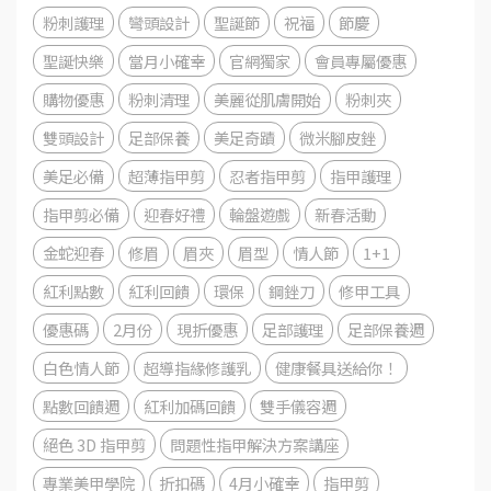
粉刺護理
彎頭設計
聖誕節
祝福
節慶
聖誕快樂
當月小確幸
官網獨家
會員專屬優惠
購物優惠
粉刺清理
美麗從肌膚開始
粉刺夾
雙頭設計
足部保養
美足奇蹟
微米腳皮銼
美足必備
超薄指甲剪
忍者指甲剪
指甲護理
指甲剪必備
迎春好禮
輪盤遊戲
新春活動
金蛇迎春
修眉
眉夾
眉型
情人節
1+1
紅利點數
紅利回饋
環保
鋼銼刀
修甲工具
優惠碼
2月份
現折優惠
足部護理
足部保養週
白色情人節
超導指緣修護乳
健康餐具送給你！
點數回饋週
紅利加碼回饋
雙手儀容週
絕色 3D 指甲剪
問題性指甲解決方案講座
專業美甲學院
折扣碼
4月小確幸
指甲剪