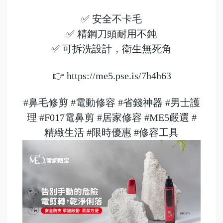
✅ 安全不卡毛
✅ 精鋼刀頭耐用不鈍
✅ 可拆洗設計，衛生無死角
👉 https://me5.pse.is/7h4h63
#鼻毛修剪
#電動修容
#省錢神器
#男士護
理
#F017電鼻剪
#居家修容
#ME5嚴選
#
精緻生活
#限時優惠
#修容工具