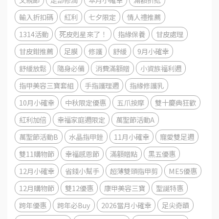
輸入折扣碼
紅利
七夕限定
情人禮推薦
1314活動
死皮剋星來了！
指緣保養
甘皮處理
甘皮鉗推薦
足膜
修護
舒緩
9月小確幸
舒緩放鬆
隨身必備
消費滿額贈
小資族福利週
指甲美容三寶套組
手指護理週
指緣修護乳
10月小確幸
中秋限定優惠
五爪按摩
雙十慶典狂歡
紅利加倍
幸福家庭週限定
萬聖節活動A
萬聖節活動B
水晶指甲銼
11月小確幸
寵愛雙足週
雙11購物節
幸福感恩節
滿額贈點
黑五優惠
12月小確幸
省錢小幫手
超薄雙頭指甲剪
ME5優惠
12月購物節
雙12優惠
康甲美容三寶
聖誕特惠
跨年優惠
跨年必Buy
2026當月小確幸
足尖奇蹟