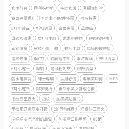
修甲剪具
極利指甲剪
指間修護
滿額贈好禮
會員專屬福利
包包掛勾配件特惠
限時特惠
5月小確幸
折扣優惠
會員專屬
母親節
母親節優惠
康甲4件組
媽媽的禮物
限時贈好禮
滿額送禮
省錢小幫手週
修容工具
指緣修皮救星
指緣修護
鋼Y刀
歡慶端午節
限時搶購
美甲清潔
6月小確幸
粉刺
彎頭粉刺夾
臉部清潔
防水電鼻剪
紳士專屬
型男必備
專業美甲剪
ME5
7月小確幸
即享現折
自然系美女養成必備
指紋高密眉夾
指紋
晶鑽鋼點銼刀
幸福家庭週限定好禮
流行時尚週
煙紫斜口眉夾
準媽媽 & 爸爸們的最愛
防噴彎口指甲剪
88節
父親節
足部修潤
本月小確幸
滿額折抵