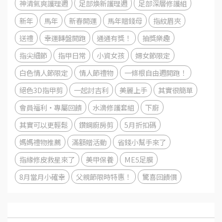
神清氣爽護理週
足部煥新護理週
足部深層修護組
新年
馬年
新春開運
馬年贈錢母
指紋眉夾
送禮
幸運轉盤開跑
通通有獎！
抽獎樂趣
指尖細節
指甲日常
小資女孩
婦女節限定
白色情人節限定
情人節禮物
一條根自由週開跑！
絕色3D指甲剪
一起討吉利
美麗上手
其實很簡單
會員福利・專屬回饋
水滴修護套組
下廚
其實可以更輕鬆
鑽鋼廚房剪
5月折扣碼
媽媽禮物推薦
滿額贈活動
省錢小幫手來了
指緣修皮救星來了
美甲保養
ME5足膜
8月當月小確幸
父親節限時特惠！
驚喜回饋價