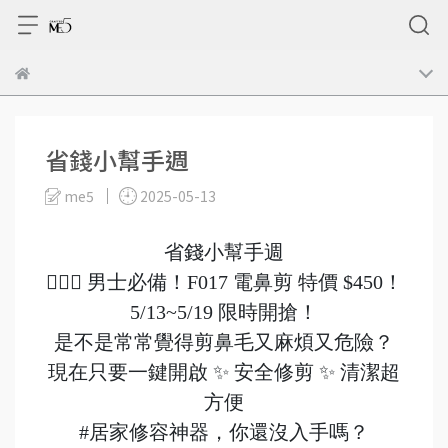
省錢小幫手週
me5
2025-05-13
省錢小幫手週
🧔🏻‍♂️ 男士必備！F017 電鼻剪 特價 $450！
5/13~5/19 限時開搶！
是不是常常覺得剪鼻毛又麻煩又危險？
現在只要一鍵開啟 ✨ 安全修剪 ✨ 清潔超
方便
#居家修容神器
，你還沒入手嗎？