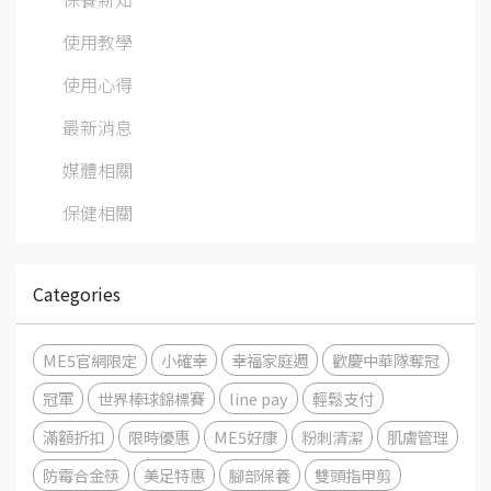
使用教學
使用心得
最新消息
媒體相關
保健相關
Categories
ME5官網限定
小確幸
幸福家庭週
歡慶中華隊奪冠
冠軍
世界棒球錦標賽
line pay
輕鬆支付
滿額折扣
限時優惠
ME5好康
粉刺清潔
肌膚管理
防霉合金筷
美足特惠
腳部保養
雙頭指甲剪