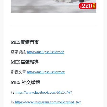
ME5
實體門市
店家資訊
https://me5.pse.is/8erndb
:
ME5
媒體報導
影音文章
https://me5.pse.is/8ermez
:
ME5
社交媒體
https://www.facebook.com/ME5TW/
FB:
https://www.instagram.com/me5crafted_tw/
IG: