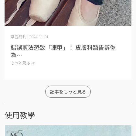
常春月刊 | 2024-11-01
錯誤剪法恐致「凍甲」！ 皮膚科醫告訴你
為⋯
もっと見る ->
記事をもっと見る
使用教學