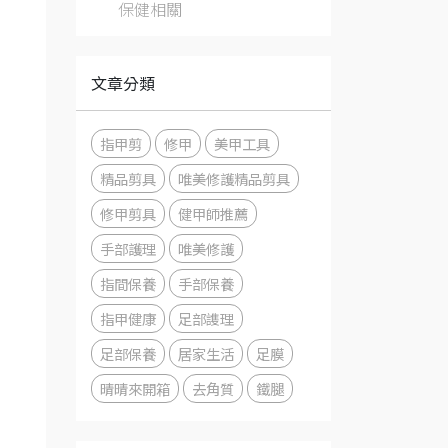
保健相關
文章分類
指甲剪
修甲
美甲工具
精品剪具
唯美修護精品剪具
修甲剪具
健甲師推薦
手部護理
唯美修護
指間保養
手部保養
指甲健康
足部謢理
足部保養
居家生活
足膜
晴晴來開箱
去角質
鐵腿