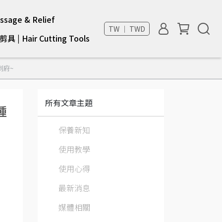
sage & Relief
TW ｜ TWD
具 | Hair Cutting Tools
到府~
所有文章主題
種
保養新知
使用教學
使用心得
最新消息
媒體相關