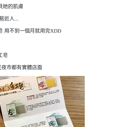
貝她的肌膚
近人...
 用不到一個月就用完XDD
工皂
光夜市都有實體店面