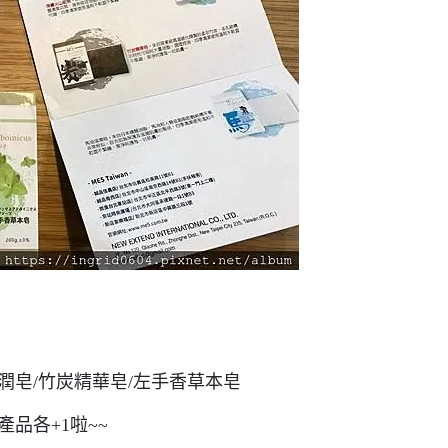
潤皂/竹炭精華皂/左手香草本皂
品各+1啦~~