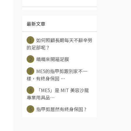
最新文章
1
如何照顧長期每天不辭辛勞
的足部呢？
2
晴晴來開箱足膜
3
ME5的指甲剪跟別家不一
樣，有終身保固 ⋯
4
「ME5」是 MIT 美容沙龍
專業用具品⋯
5
指甲剪居然有終身保固 ?