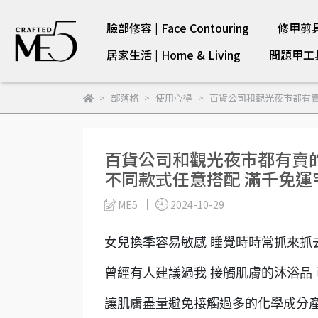
臉部修容 | Face Contouring
修甲剪具 |
居家生活 | Home & Living
問題甲工具 |
部落格
使用心得
百貨公司和觀光夜市都有賣
百貨公司和觀光夜市都有賣的
不同款式任意搭配 滿千免運
ME5
2024-10-29
女兒換季容易敏感 睡覺時時常抓來抓
曾經有人建議過我 接觸肌膚的沐浴品
讓肌膚盡量避免接觸過多的化學成分