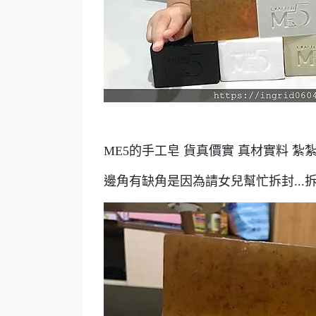
ME5的手工皂 貨真價實 真材實料 紮紮
邊角有缺角是因為請女兒幫忙拆封...拆