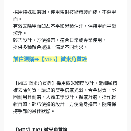
採用特殊細磨鋼，使用雷射技術精製而成，不傷甲
面。
有效去除甲面凹凸不平和累積油汙，保持甲面平滑
潔淨。
輕巧設計，方便攜帶，適合日常或專業使用。
提供多種顏色選擇，滿足不同需求。
前往選購➡️【ME5】微米角質銼
【ME5 微米角質銼】採用微米精度設計，能細緻精
確去除角質，讓您的雙手倍感光滑。合金材質，堅
固耐用且耐磨。人體工學設計，握感舒適，操作輕
鬆自如。輕巧便攜的設計，方便隨身攜帶，隨時保
持手部的最佳狀態。
【ME5】E021 微米角質銼