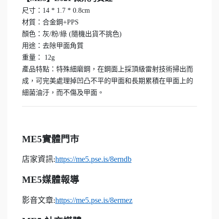
尺寸：14 * 1.7 * 0.8cm
材質：合金鋼+PPS
顏色：灰/粉/綠 (隨機出貨不挑色)
用途：去除甲面角質
重量： 12g
產品特點：特殊細磨鋼，在鋼面上採頂級雷射技術掃出而
成，可完美處理掉凹凸不平的甲面和長期累積在甲面上的
細菌油汙，而不傷及甲面。
ME5
實體門市
店家資訊
https://me5.pse.is/8erndb
:
ME5
媒體報導
影音文章
https://me5.pse.is/8ermez
: