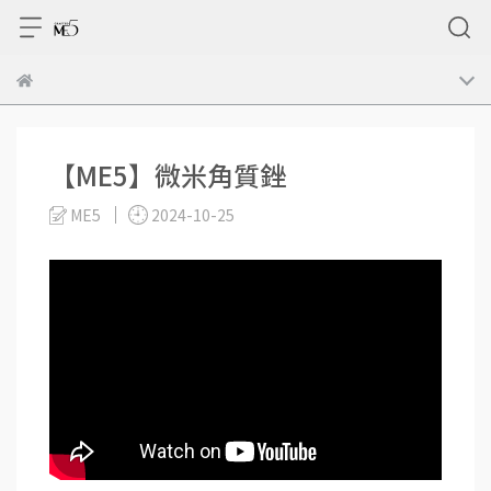
【ME5】微米角質銼
ME5
2024-10-25