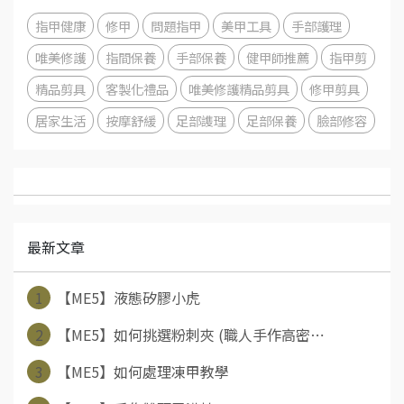
指甲健康
修甲
問題指甲
美甲工具
手部護理
唯美修護
指間保養
手部保養
健甲師推薦
指甲剪
精品剪具
客製化禮品
唯美修護精品剪具
修甲剪具
居家生活
按摩舒緩
足部謢理
足部保養
臉部修容
最新文章
1
【ME5】液態矽膠小虎
2
【ME5】如何挑選粉刺夾 (職人手作高密⋯
3
【ME5】如何處理凍甲教學