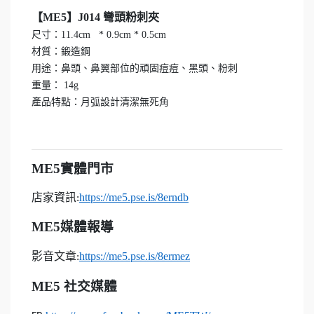
【ME5】J014 彎頭粉刺夾
尺寸：11.4cm * 0.9cm * 0.5cm
材質：鍛造鋼
用途：鼻頭、鼻翼部位的頑固痘痘、黑頭、粉刺
重量： 14g
產品特點：月弧設計清潔無死角
ME5
實體門市
店家資訊
https://me5.pse.is/8erndb
:
ME5
媒體報導
影音文章
https://me5.pse.is/8ermez
:
ME5
社交媒體