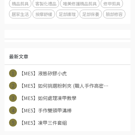
精品剪具
客製化禮品
唯美修護精品剪具
修甲剪具
居家生活
按摩舒緩
足部謢理
足部保養
臉部修容
最新文章
1
【ME5】液態矽膠小虎
2
【ME5】如何挑選粉刺夾 (職人手作高密⋯
3
【ME5】如何處理凍甲教學
4
【ME5】手作雙頭甲溝棒
5
【ME5】凍甲三件套組