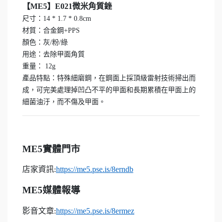
【ME5】E021微米角質銼
尺寸：14 * 1.7 * 0.8cm
材質：合金鋼+PPS
顏色：灰/粉/綠
用途：去除甲面角質
重量： 12g
產品特點：特殊細磨鋼，在鋼面上採頂級雷射技術掃出而
成，可完美處理掉凹凸不平的甲面和長期累積在甲面上的
細菌油汙，而不傷及甲面。
ME5
實體門市
店家資訊
https://me5.pse.is/8erndb
:
ME5
媒體報導
影音文章
https://me5.pse.is/8ermez
: