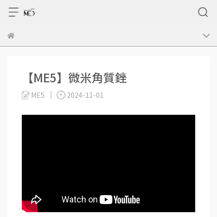
【ME5】微米角質銼
ME5
2024-11-01