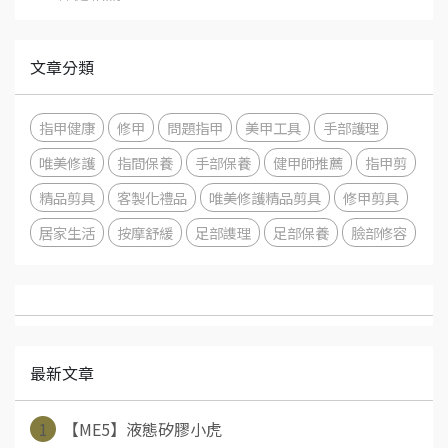
文章分類
指甲健康
修甲
問題指甲
美甲工具
手部護理
唯美修護
指間保養
手部保養
健甲師推薦
指甲剪
精品剪具
客製化禮品
唯美修護精品剪具
修甲剪具
居家生活
按摩舒緩
足部謢理
足部保養
臉部修容
最新文章
1
【ME5】液態矽膠小虎