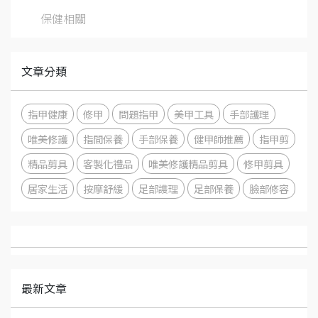
保健相關
文章分類
指甲健康
修甲
問題指甲
美甲工具
手部護理
唯美修護
指間保養
手部保養
健甲師推薦
指甲剪
精品剪具
客製化禮品
唯美修護精品剪具
修甲剪具
居家生活
按摩舒緩
足部謢理
足部保養
臉部修容
最新文章