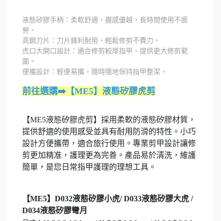
液態矽膠手柄：柔軟舒適，握感優越，長時間使用不疲
勞。
高鋼刀片：刀片鋒利耐用，輕鬆修剪不費力。
虎口大開口設計：適合修剪較厚指甲，提供更大修剪範
圍。
便攜設計：輕便易攜，隨時隨地保持指甲整潔。
前往選購➡️【ME5】液態矽膠虎剪
【ME5液態矽膠虎剪】採用柔軟的液態矽膠材質，
提供舒適的使用感受並具有耐用防滑的特性。小巧
設計方便攜帶，適合旅行使用。專業剪甲設計讓修
剪更加精准，護理更為完善。產品易於清洗，維護
簡單，是您日常指甲護理的理想工具。
【ME5】D032液態矽膠小虎/ D033液態矽膠大虎 /
D034液態矽膠彎月