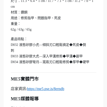
尺寸：11.3 * 6.4 * 1 cm / 11.7 * 7.1 * 1 cm / 11.2 * 7.0 * 1
cm
材質：鑽鋼
用途：修剪指甲、問題指甲、死皮
重量：
62g / 63g / 65g
產品特點：
D032 液態矽膠小虎—傾斜刃口輕鬆搞定◆死皮◆倒
刺
D033 液態矽膠大虎—深入甲溝修剪◆甲溝◆嵌甲
D034 液態矽膠彎月—寬距刃口輕鬆修剪◆厚甲◆硬甲
ME5
實體門市
店家資訊
https://me5.pse.is/8erndb
:
ME5
媒體報導