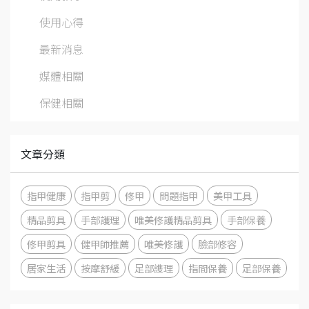
使用心得
最新消息
媒體相關
保健相關
文章分類
指甲健康
指甲剪
修甲
問題指甲
美甲工具
精品剪具
手部護理
唯美修護精品剪具
手部保養
修甲剪具
健甲師推薦
唯美修護
臉部修容
居家生活
按摩舒緩
足部謢理
指間保養
足部保養