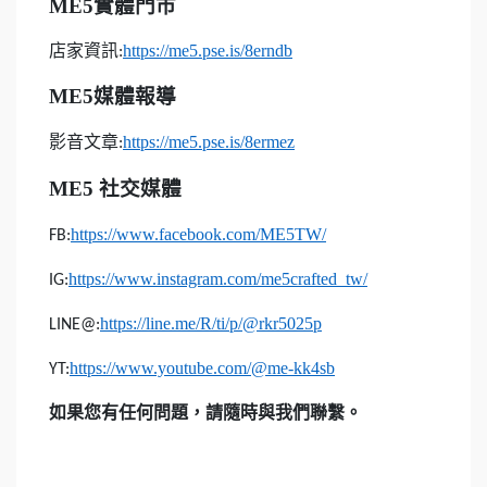
ME5
實體門市
店家資訊
https://me5.pse.is/8erndb
:
ME5
媒體報導
影音文章
https://me5.pse.is/8ermez
:
ME5
社交媒體
https://www.facebook.com/ME5TW/
FB:
https://www.instagram.com/me5crafted_tw/
IG:
https://line.me/R/ti/p/@rkr5025p
LINE@:
https://www.youtube.com/@me-kk4sb
YT:
如果您有任何問題，請隨時與我們聯繫。