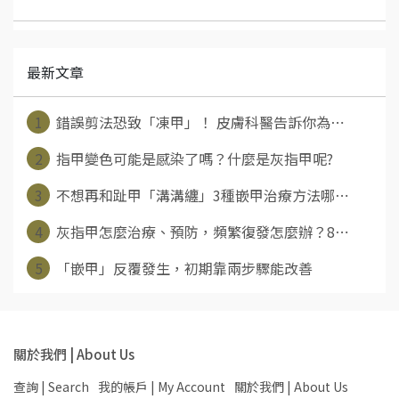
最新文章
1
錯誤剪法恐致「凍甲」！ 皮膚科醫告訴你為⋯
2
指甲變色可能是感染了嗎？什麼是灰指甲呢?
3
不想再和趾甲「溝溝纏」3種嵌甲治療方法哪⋯
4
灰指甲怎麼治療、預防，頻繁復發怎麼辦？8⋯
5
「嵌甲」反覆發生，初期靠兩步驟能改善
關於我們 | About Us
查詢 | Search
我的帳戶 | My Account
關於我們 | About Us