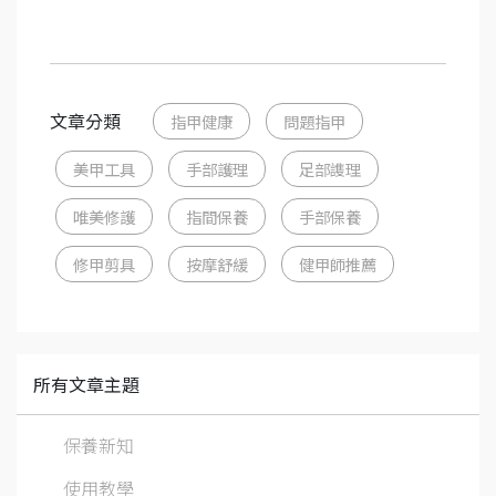
文章分類
指甲健康
問題指甲
美甲工具
手部護理
足部謢理
唯美修護
指間保養
手部保養
修甲剪具
按摩舒緩
健甲師推薦
所有文章主題
保養新知
使用教學