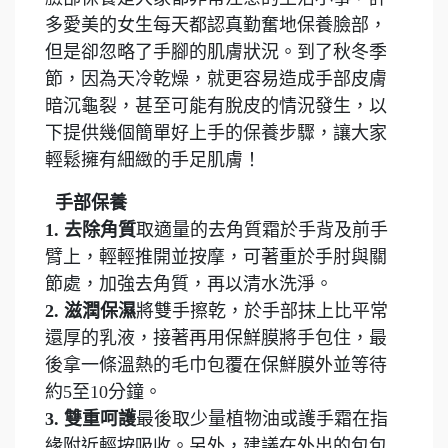
多愛美的女生每天都認真勤奮地保養臉部，
但是卻忽略了手腳的肌膚狀況。到了秋冬季
節，因為天冷乾燥，就更容易造成手部皮膚
暗沉龜裂，甚至可能有脫皮的情況發生，以
下提供幾個簡單好上手的保養步驟，讓大家
輕鬆擁有細緻的手足肌膚！
手部保養
1. 去除角質
取適量的去角質霜於手背及前手
臂上，輕輕推開並按摩，可著重於手肘與關
節處，加強去角質，再以清水洗淨。
2. 滋潤保濕
將雙手擦乾，於手部抹上比平常
還厚的乳液，接著再用保鮮膜將手包住，最
後拿一條溫熱的毛巾包覆在保鮮膜外並等待
約5至10分鐘。
3. 雙重呵護
最後取少量植物油或護手霜在指
緣附近輕按吸收。另外，建議在外出的包包