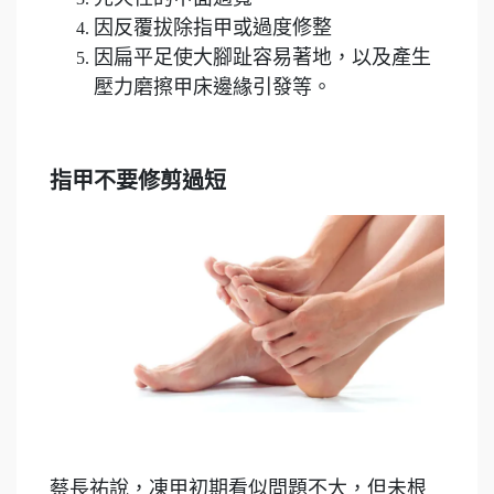
因反覆拔除指甲或過度修整
因扁平足使大腳趾容易著地，以及產生
壓力磨擦甲床邊緣引發等。
指甲不要修剪過短
蔡長祐說，凍甲初期看似問題不大，但未根