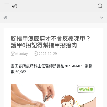
腳指甲怎麼剪才不會反覆凍甲？
護甲6招記得幫指甲撥撥肉
ettoday
2024-10-29
書田診所皮膚科主任醫師蔡長祐2021-04-07 | 瀏覽
數 69,982