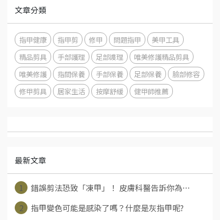
文章分類
指甲健康
指甲剪
修甲
問題指甲
美甲工具
精品剪具
手部護理
足部謢理
唯美修護精品剪具
唯美修護
指間保養
手部保養
足部保養
臉部修容
修甲剪具
居家生活
按摩舒緩
健甲師推薦
最新文章
1
錯誤剪法恐致「凍甲」！ 皮膚科醫告訴你為⋯
2
指甲變色可能是感染了嗎？什麼是灰指甲呢?