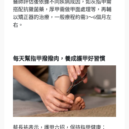
醫師評估後依據不同疾病成因，如灰指甲需
搭配抗黴菌藥，厚甲需做甲面處理等，再輔
以矯正器的治療，一般療程約需3～6個月左
右。
每天幫指甲撥撥肉，養成護甲好習慣
蔡長祐表示，護甲六招，保持指甲健康：