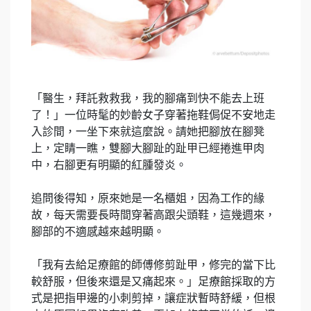
「醫生，拜託救救我，我的腳痛到快不能去上班
了！」一位時髦的妙齡女子穿著拖鞋侷促不安地走
入診間，一坐下來就這麼說。請她把腳放在腳凳
上，定睛一瞧，雙腳大腳趾的趾甲已經捲進甲肉
中，右腳更有明顯的紅腫發炎。
追問後得知，原來她是一名櫃姐，因為工作的緣
故，每天需要長時間穿著高跟尖頭鞋，這幾週來，
腳部的不適感越來越明顯。
「我有去給足療館的師傅修剪趾甲，修完的當下比
較舒服，但後來還是又痛起來。」足療館採取的方
式是把指甲邊的小刺剪掉，讓症狀暫時舒緩，但根