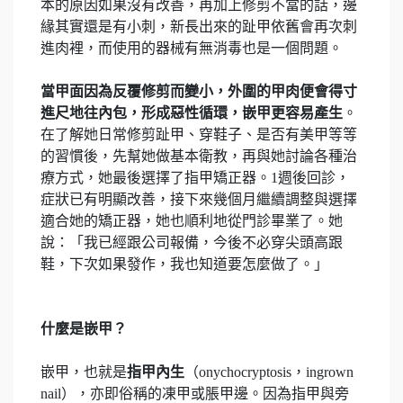
本的原因如果沒有改善，再加上修剪不當的話，邊
緣其實還是有小刺，新長出來的趾甲依舊會再次刺
進肉裡，而使用的器械有無消毒也是一個問題。
當甲面因為反覆修剪而變小，外圍的甲肉便會得寸
進尺地往內包，形成惡性循環，嵌甲更容易產生
。
在了解她日常修剪趾甲、穿鞋子、是否有美甲等等
的習慣後，先幫她做基本衛教，再與她討論各種治
療方式，她最後選擇了指甲矯正器。1週後回診，
症狀已有明顯改善，接下來幾個月繼續調整與選擇
適合她的矯正器，她也順利地從門診畢業了。她
說：「我已經跟公司報備，今後不必穿尖頭高跟
鞋，下次如果發作，我也知道要怎麼做了。」
什麼是嵌甲？
嵌甲，也就是
指甲內生
（onychocryptosis，ingrown
nail），亦即俗稱的凍甲或脹甲邊。因為指甲與旁