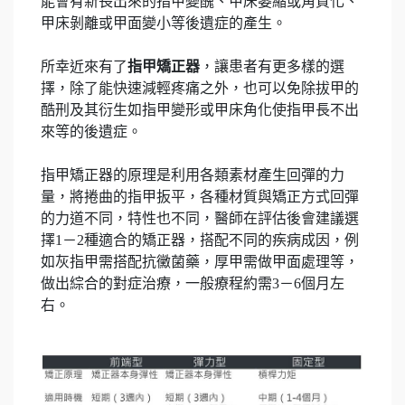
能會有新長出來的指甲變醜、甲床萎縮或角質化、
甲床剝離或甲面變小等後遺症的產生。
所幸近來有了
指甲矯正器
，讓患者有更多樣的選
擇，除了能快速減輕疼痛之外，也可以免除拔甲的
酷刑及其衍生如指甲變形或甲床角化使指甲長不出
來等的後遺症。
指甲矯正器的原理是利用各類素材產生回彈的力
量，將捲曲的指甲扳平，各種材質與矯正方式回彈
的力道不同，特性也不同，醫師在評估後會建議選
擇1－2種適合的矯正器，搭配不同的疾病成因，例
如灰指甲需搭配抗黴菌藥，厚甲需做甲面處理等，
做出綜合的對症治療，一般療程約需3－6個月左
右。