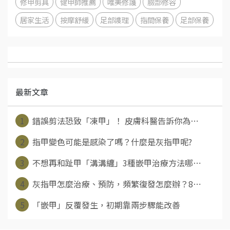
修甲剪具
健甲師推薦
唯美修護
臉部修容
居家生活
按摩舒緩
足部謢理
指間保養
足部保養
最新文章
1
錯誤剪法恐致「凍甲」！ 皮膚科醫告訴你為⋯
2
指甲變色可能是感染了嗎？什麼是灰指甲呢?
3
不想再和趾甲「溝溝纏」3種嵌甲治療方法哪⋯
4
灰指甲怎麼治療、預防，頻繁復發怎麼辦？8⋯
5
「嵌甲」反覆發生，初期靠兩步驟能改善