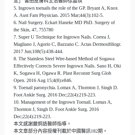
足」 書田皮膚科主治醫師徐嘉琪
5. Ingrown toenails the role of the GP. Bryant A, Knox
A. Aust Fam Physician. 2015 Mar;44(3):102-5.
6. Nail Surgery. Eckart Haneke MD PhD. Surgery of
the Skin, 47, 755­780
7. Super U Technique for Ingrown Nails. Correa J,
Magliano J, Agorio C, Bazzano C. Actas Dermosifiliogr.
2017 Jun;108(5):438-444.
8. The Stainless Steel Wire-based Method of Sogawa
Effectively Corrects Severe Ingrown Nails. Sano H, Oki
K, Sogawa H, Ogawa R. Plast Reconstr Surg Glob
Open. 2016 Aug 15;4(8):e846.
9. Toenail paronychia. Lomax A, Thornton J, Singh D.
Foot Ankle Surg. 2016 Dec;22(4):219-223.
10. Management of the Ingrown Toenail. Lomax A,
Thornton J, Singh D. Foot Ankle Surg. 2016
Dec;22(4):219-223.
本文感謝嚴炯誥醫師指導。
本文章部分內容授權刊載於中國醫訊182期。