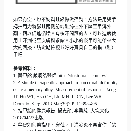
如果有空，也不妨幫趾緣做做運動，方法是用雙手
拇指用力將腳趾兩側前端趾緣往外下壓至甲溝外
翻，藉以促進循環。有多汗問題的人，可以適度使
用止汗劑或至皮膚科求診。小小的嵌甲可能帶來大
大的困擾，請定期檢視並好好寶貝自己的指（趾）
甲吧！
參考資料：
1. 醫甲館 嚴炯誥醫師 https://doktornails.com.tw/
2. A simple therapeutic approach to pincer nail deformity
using a memory alloy: Measurement of response. Tseng
JT, Ho WT, Hsu CH, Lin MH, Li CN, Lee WR.
Dermatol Surg. 2013 Mar;39(3 Pt 1):398-405.
3. 指甲給的健康報告. 楊志勛, 李勇毅. 大塊文化.
2018/04/27出版
4. 學會如何剪指甲、穿鞋，甲溝發炎不再害你「禁