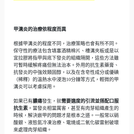
甲溝炎的治療依程度而異
根據甲溝炎的程度不同，治療策略也會有所不同。
保守性的療法包含填塞酒精棉片、槽溝夾板或是以
宜拉膠將指甲與底下發炎的組織隔開，這些方法雖
可暫時緩解疼痛但無法治本。外用的抗生素藥膏、
抗發炎的中強效類固醇，以及在含皂性成分或優碘
（稀釋）的溫熱水中浸泡10分鐘等方式，輕微的甲
溝炎可以考慮採用。
如果已有
膿瘍
發生，就
需要適度的引流並搭配口服
抗生素
。當發炎相當厲害，甚至有肉芽組織產生的
時候，解決嵌甲的問題才是根本之道。一般常以硝
酸銀、液態氮冷凍治療、電燒或二氧化碳雷射破壞
來處理肉芽組織。