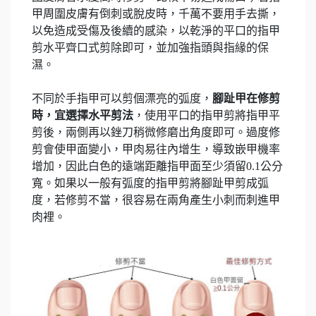
甲周圍皮膚有倒刺或脫皮時，千萬不要用手去撕，
以免造成受傷及後續的感染，以乾淨的平口的指甲
剪水平齊口式剪除即可，並加強指頭與指緣的保
濕。
不同於手指甲可以剪個漂亮的弧度，
腳趾甲在修剪
時，宜選擇水平剪法
，使用平口的指甲剪將指甲平
剪後，兩側再以銼刀稍微修磨出角度即可。過度修
剪會使甲面變小，甲肉易往內增生，導致嵌甲機率
增加，因此白色的遠端距離指甲面至少須留0.1公分
寬。如果以一般有弧度的指甲剪將腳趾甲剪成弧
度，若修剪不當，很容易在兩角產生小刺而刺進甲
肉裡。