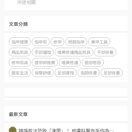
保健相關
文章分類
指甲健康
指甲剪
修甲
問題指甲
美甲工具
精品剪具
手部護理
唯美修護精品剪具
手部保養
修甲剪具
健甲師推薦
唯美修護
臉部修容
居家生活
按摩舒緩
足部謢理
指間保養
足部保養
最新文章
1
錯誤剪法恐致「凍甲」！ 皮膚科醫告訴你為⋯