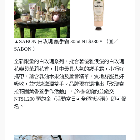
▲SABON 白玫瑰 護手霜 30ml NT$380。（圖／
SABON ）
全新限量的白玫瑰系列，揉合著優雅浪漫的白玫瑰
花瓣與茉莉花香，其中最具人氣的護手霜，小巧好
攜帶，蘊含乳油木果油及蘆薈精華，質地舒服且好
吸收，並快速滋潤雙手。品牌現在還推出「玫瑰索
拉花園薰香蓋手作活動」，於櫃檯預約並繳交
NT$1,200 預約金（活動當日可全額抵消費）即可報
名。