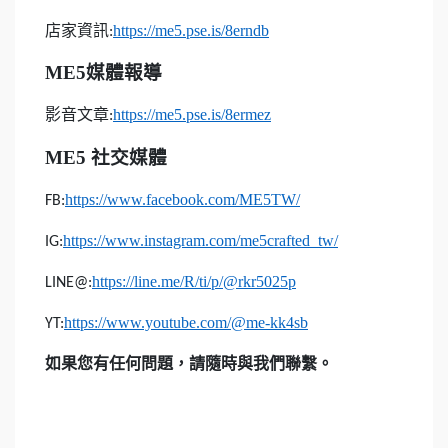
店家資訊
https://me5.pse.is/8erndb
:
ME5
媒體報導
影音文章
https://me5.pse.is/8ermez
:
ME5
社交媒體
https://www.facebook.com/ME5TW/
FB:
https://www.instagram.com/me5crafted_tw/
IG:
https://line.me/R/ti/p/@rkr5025p
LINE@:
https://www.youtube.com/@me-kk4sb
YT:
如果您有任何問題，請隨時與我們聯繫。