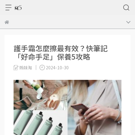
護手霜怎麼擦最有效？快筆記
「好命手足」保養5攻略
姊妹淘
2024-10-30