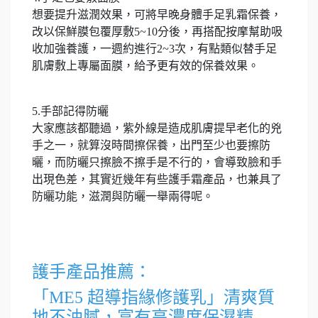
想要提升滋潤效果，可將早晚身體手足乳霜保養，
改以保鮮膜包覆厚敷5~10分後，再搭配按摩幫助吸
收加強養護，一週約進行2~3次，有點類似替手足
肌膚敷上專屬面膜，給予更有效的保養效果。
5.手部記得防曬
大家應該都聽過，紫外線是造成肌膚提早老化的兇
手之一，就算沒時間擦保養，出門至少也要擦防
曬，而防曬只擦臉不擦手是不行的，會導致臉和手
出現色差，其實近幾年有些護手霜產品，也兼具了
防曬功能，滋潤與防曬一舉兩得呢。
護手產品推薦：
「ME5 超導指緣修護乳」清爽質
地不油膩，富有高濃度保濕精