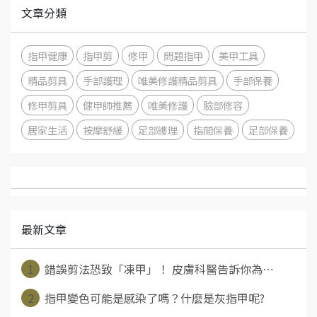
文章分類
指甲健康
指甲剪
修甲
問題指甲
美甲工具
精品剪具
手部護理
唯美修護精品剪具
手部保養
修甲剪具
健甲師推薦
唯美修護
臉部修容
居家生活
按摩舒緩
足部謢理
指間保養
足部保養
最新文章
1
錯誤剪法恐致「凍甲」！ 皮膚科醫告訴你為⋯
2
指甲變色可能是感染了嗎？什麼是灰指甲呢?