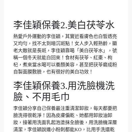
李佳穎保養2.美白茯苓水
熱愛戶外運動的李佳穎，其實近看膚色也白皙透亮
又均勻，找不太到暗沉斑點！女人步入輕熟齡，顯
老大敵就是長斑，李佳穎靠喝「美白茯苓水」，號
稱一個冬天就能白回來！食材有茯苓、紅棗、枸
杞，煮來當水喝可以養顏美容，甚至把茯苓磨成粉
自製面膜敷臉，也有很好的美白功效！
李佳穎保養3.用洗臉機洗
臉、不用毛巾
李佳穎分享自己保養最注重清潔卸妝，每天都要把
臉洗得很乾淨！因為皮膚偏乾、她都用卸妝油卸
妝，接著用洗面乳起泡塗抹全臉後，用洗臉機深層
清潔，李佳穎說連小粉刺都能KO，比用手洗還乾