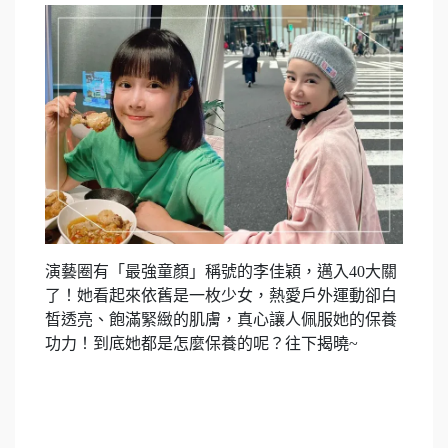
演藝圈有「最強童顏」稱號的李佳穎，邁入40大關
了！她看起來依舊是一枚少女，熱愛戶外運動卻白
皙透亮、飽滿緊緻的肌膚，真心讓人佩服她的保養
功力！到底她都是怎麼保養的呢？往下揭曉~