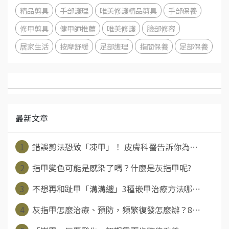
精品剪具
手部護理
唯美修護精品剪具
手部保養
修甲剪具
健甲師推薦
唯美修護
臉部修容
居家生活
按摩舒緩
足部謢理
指間保養
足部保養
最新文章
1
錯誤剪法恐致「凍甲」！ 皮膚科醫告訴你為⋯
2
指甲變色可能是感染了嗎？什麼是灰指甲呢?
3
不想再和趾甲「溝溝纏」3種嵌甲治療方法哪⋯
4
灰指甲怎麼治療、預防，頻繁復發怎麼辦？8⋯