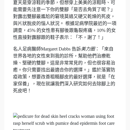
夏天是穿涼鞋的季節，但想穿上美美的涼鞋時、可
能需要先注意一下你的雙腳「是否去角質了呢？」
對露出雙腳最尷尬的窘境莫過又硬又乾燥的死皮，
與片狀脫皮的惱人狀況。 根據足病學院最近的一項
調查，45% 的女性患有腳後跟龜裂疼痛，10% 的女
性直接對露腳跟的鞋子表示：「不，謝了！」
名人足病醫師Margaret Dabbs 告訴
美力圈
：「來自
世界各地的女性來到我的診所，幫助他們治療乾
燥、堅硬的雙腳。這是非常常見的，但也很容易治
癒。你只需要找出最適合你的選擇。」鑑於落實防
疫政策，想要改善粗糙腳皮的最好選擇，就是「在
家保養」，現在就讓我們深入研究如何去除腳上的
死皮吧！