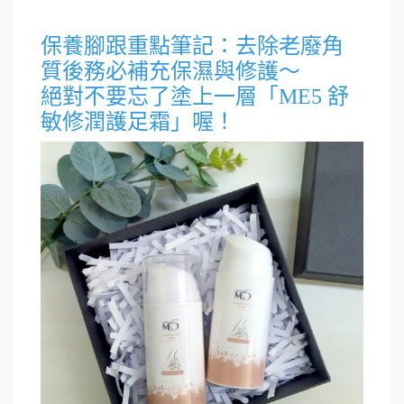
保養腳跟重點筆記：去除老廢角
質後務必補充保濕與修護～
絕對不要忘了塗上一層「ME5 舒
敏修潤護足霜」喔！