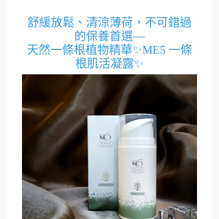
舒緩放鬆、清涼薄荷，不可錯過
的保養首選—
天然一條根植物精華✨ME5 一條
根肌活凝露✨