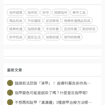
指甲健康
指甲剪
修甲
問題指甲
美甲工具
精品剪具
手部護理
足部謢理
唯美修護精品剪具
唯美修護
指間保養
手部保養
足部保養
臉部修容
修甲剪具
居家生活
按摩舒緩
健甲師推薦
最新文章
1
錯誤剪法恐致「凍甲」！ 皮膚科醫告訴你為⋯
2
指甲變色可能是感染了嗎？什麼是灰指甲呢?
3
不想再和趾甲「溝溝纏」3種嵌甲治療方法哪⋯