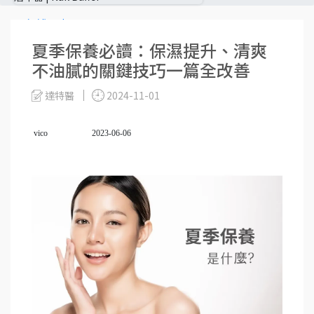
足部護理 | Foot Care
夏季保養必讀：保濕提升、清爽
按摩舒緩 | Massage & Relief
不油膩的關鍵技巧一篇全改善
居家生活 | Home & Living
達特醫
2024-11-01
問題甲工具 | Problem Nail Tools
送禮專區 | Gift Section
vico 2023-06-06
美髮剪具 | Hair Cutting Tools