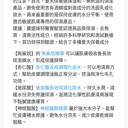
的注意。首先，夏天保養選擇溫和、無刺激的清潔
產品，避免使用含有酒精或刺激成分的洗面乳或化
妝水。再來最重要的是保持皮膚的水分平衡，使用
適合敏感肌膚專用的保濕產品。
建議：嚴選達特醫實驗室認證高品質保濕、去角
質、清爽活性成分。經過許多科學研究和測試數據
下，其功效得到驗證，結合了多種夏天保養成分
【角鯊烷】的
角鯊烷精華
可以讓肌膚吸收後長效
保濕鎖水，形成保護屏障。
【杏仁酸】
杏仁酸去痘調理化妝水
、可以用清爽方
式，幫助皮膚調理油脂正常分泌、控油與淨化毛孔
功效。
【玻尿酸】
玻尿酸長效保濕化妝水
，持久水潤，減
緩水份流失修護保濕，滋潤活化彈性肌膚清爽展現
不黏膩健康膚質。
【神經醯胺】
神經醯胺精華
屬於強大水分子，能幫
忙皮膚補水修護，避免水分流失，減少皮膚乾燥與
粗糙。