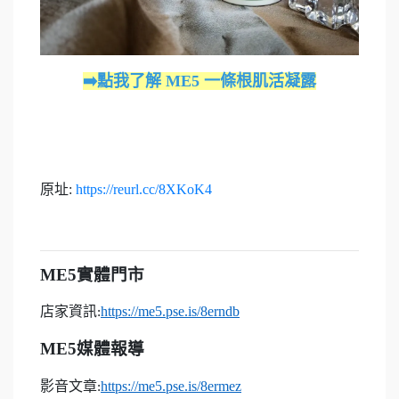
➡️點我了解 ME5 一條根肌活凝露
原址:
https://reurl.cc/8XKoK4
ME5
實體門市
店家資訊
https://me5.pse.is/8erndb
:
ME5
媒體報導
影音文章
https://me5.pse.is/8ermez
: