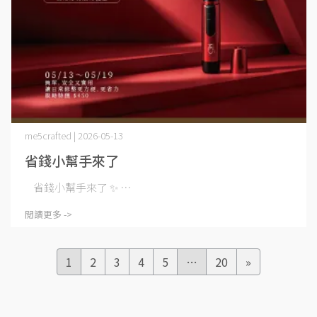
me5crafted | 2026-05-13
省錢小幫手來了
省錢小幫手來了 ✨ ⋯
閱讀更多 ->
1
2
3
4
5
…
20
»