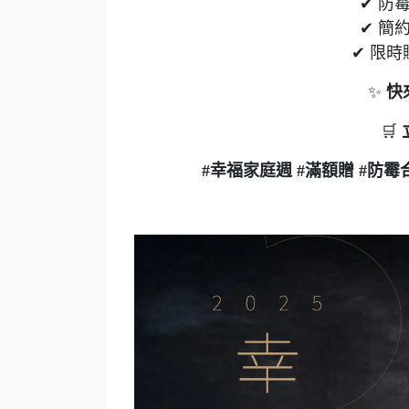
✔ 防
✔ 簡
✔ 限
✨
快
🛒
#幸福家庭週 #滿額贈 #防霉