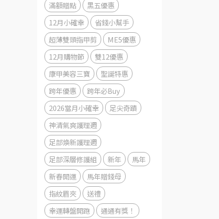
滿額贈點
黑五優惠
12月小確幸
省錢小幫手
超薄雙頭指甲剪
ME5優惠
12月購物節
雙12優惠
康甲美容三寶
聖誕特惠
跨年優惠
跨年必Buy
2026當月小確幸
足尖奇蹟
神清氣爽護理週
足部煥新護理週
足部深層修護組
新年
馬年
新春開運
馬年贈錢母
指紋眉夾
送禮
幸運轉盤開跑
通通有獎！