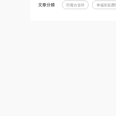
文章分類
防霉合金筷
幸福家庭週