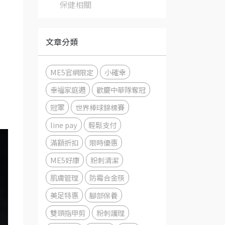
保健相關
文章分類
ME5官網限定
小確幸
幸福家庭週
歡慶中華隊奪冠
冠軍
世界棒球錦標賽
line pay
輕鬆支付
滿額折扣
限時優惠
ME5好康
粉刺清潔
肌膚管理
防霉合金筷
美足特惠
腳部保養
雙頭指甲剪
粉刺護理