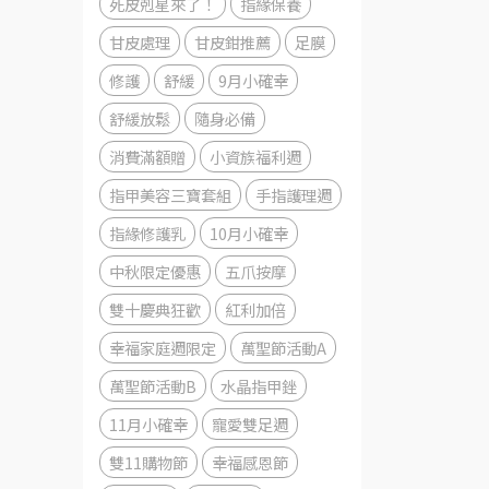
死皮剋星來了！
指緣保養
甘皮處理
甘皮鉗推薦
足膜
修護
舒緩
9月小確幸
舒緩放鬆
隨身必備
消費滿額贈
小資族福利週
指甲美容三寶套組
手指護理週
指緣修護乳
10月小確幸
中秋限定優惠
五爪按摩
雙十慶典狂歡
紅利加倍
幸福家庭週限定
萬聖節活動A
萬聖節活動B
水晶指甲銼
11月小確幸
寵愛雙足週
雙11購物節
幸福感恩節