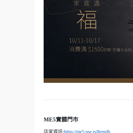
ME5
實體門市
店家資訊
https://me5.pse.is/8erndb
: