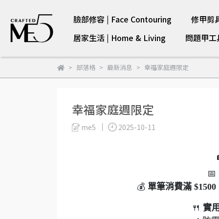
臉部修容 | Face Contouring
修甲剪具 |
居家生活 | Home & Living
問題甲工具 |
部落格
最新消息
幸福家庭週限定
幸福家庭週限定
me5
2025-10-11
📅
💰
單筆消費滿 $15
🍴
實