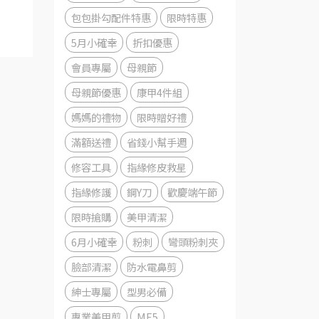
包包掛勾配件特惠
限時特惠
5月小確幸
折扣優惠
會員專屬
母親節
母親節優惠
康甲4件組
媽媽的禮物
限時贈好禮
滿額送禮
省錢小幫手週
修容工具
指緣修皮救星
指緣修護
鋼Y刀
歡慶端午節
限時搶購
美甲清潔
6月小確幸
粉刺
彎頭粉刺夾
臉部清潔
防水電鼻剪
紳士專屬
型男必備
專業美甲剪
ME5