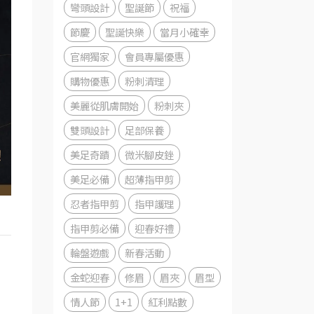
彎頭設計
聖誕節
祝福
節慶
聖誕快樂
當月小確幸
官網獨家
會員專屬優惠
購物優惠
粉刺清理
美麗從肌膚開始
粉刺夾
雙頭設計
足部保養
美足奇蹟
微米腳皮銼
美足必備
超薄指甲剪
忍者指甲剪
指甲護理
指甲剪必備
迎春好禮
輪盤遊戲
新春活動
金蛇迎春
修眉
眉夾
眉型
情人節
1+1
紅利點數