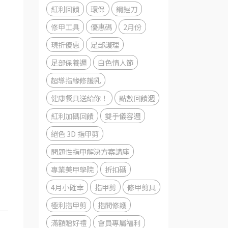
紅利回饋
環保
鋼銼刀
修甲工具
優惠碼
2月份
現折優惠
足部護理
足部保養週
白色情人節
超導指緣修護乳
健康餐具送給你！
點數回饋週
紅利加碼回饋
雙手儀容週
絕色 3D 指甲剪
問題性指甲解決方案講座
專業美甲學院
折扣碼
4月小確幸
指甲剪
修甲剪具
極利指甲剪
指間修護
滿額贈好禮
會員專屬福利