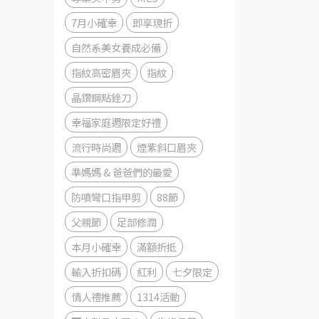
7月小確幸
即享現折
自然系美女養成必備
指紋高密眉夾
指紋
晶鑽鋼點銼刀
幸福家庭週限定好禮
流行時尚週
煙紫斜口眉夾
準媽媽 & 爸爸們的最愛
防噴彎口指甲剪
88節
父親節
足部修潤
本月小確幸
滿額折抵
輸入折扣碼
紅利
七夕限定
情人禮推薦
1314活動