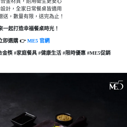
霉合金材質，耐用衛生更安心
約設計，全家日常餐桌皆適用
時贈送，數量有限，送完為止！
來一起打造幸福餐桌時光！
立即選購 👉
ME5 官網
合金筷 #家庭餐具 #健康生活 #限時優惠 #ME5促銷