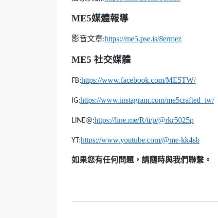
ME5
媒體報導
影音文章
https://me5.pse.is/8ermez
:
ME5
社交媒體
https://www.facebook.com/ME5TW/
FB:
https://www.instagram.com/me5crafted_tw/
IG:
https://line.me/R/ti/p/@rkr5025p
LINE@:
https://www.youtube.com/@me-kk4sb
YT:
如果您有任何問題，請隨時與我們聯繫。