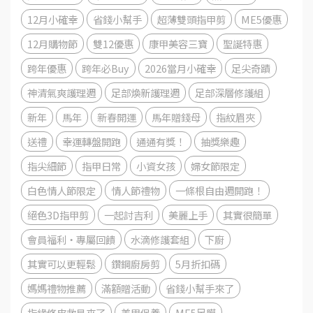
12月小確幸
省錢小幫手
超薄雙頭指甲剪
ME5優惠
12月購物節
雙12優惠
康甲美容三寶
聖誕特惠
跨年優惠
跨年必Buy
2026當月小確幸
足尖奇蹟
神清氣爽護理週
足部煥新護理週
足部深層修護組
新年
馬年
新春開運
馬年贈錢母
指紋眉夾
送禮
幸運轉盤開跑
通通有獎！
抽獎樂趣
指尖細節
指甲日常
小資女孩
婦女節限定
白色情人節限定
情人節禮物
一條根自由週開跑！
絕色3D指甲剪
一起討吉利
美麗上手
其實很簡單
會員福利・專屬回饋
水滴修護套組
下廚
其實可以更輕鬆
鑽鋼廚房剪
5月折扣碼
媽媽禮物推薦
滿額贈活動
省錢小幫手來了
指緣修皮救星來了
美甲保養
ME5足膜