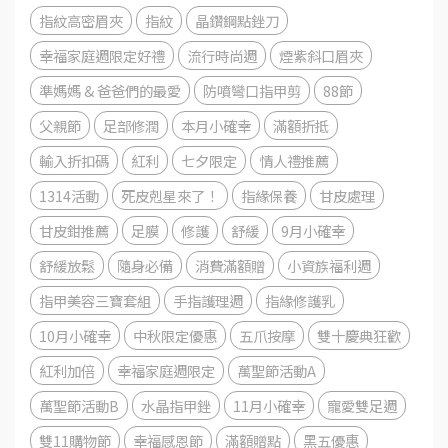
指紋高密眉夾
指紋
晶鑽鋼點銼刀
幸福家庭週限定好禮
流行時尚週
煙紫斜口眉夾
準媽媽 & 爸爸們的最愛
防噴彎口指甲剪
88節
父親節
足部修潤
本月小確幸
滿額折抵
輸入折扣碼
紅利
七夕限定
情人禮推薦
1314活動
死皮剋星來了！
指緣保養
甘皮處理
甘皮鉗推薦
足膜
修護
舒緩
9月小確幸
舒緩放鬆
隨身必備
消費滿額贈
小資族福利週
指甲美容三寶套組
手指護理週
指緣修護乳
10月小確幸
中秋限定優惠
五爪按摩
雙十慶典狂歡
紅利加倍
幸福家庭週限定
萬聖節活動A
萬聖節活動B
水晶指甲銼
11月小確幸
寵愛雙足週
雙11購物節
幸福感恩節
滿額贈點
黑五優惠