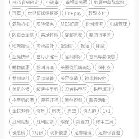
ME5官網限定
小確幸
幸福家庭週
歡慶中華隊奪冠
冠軍
世界棒球錦標賽
line pay
輕鬆支付
滿額折扣
限時優惠
ME5好康
粉刺清潔
肌膚管理
防霉合金筷
美足特惠
腳部保養
雙頭指甲剪
粉刺護理
彎頭設計
聖誕節
祝福
節慶
聖誕快樂
當月小確幸
官網獨家
會員專屬優惠
購物優惠
粉刺清理
美麗從肌膚開始
粉刺夾
雙頭設計
足部保養
美足奇蹟
微米腳皮銼
美足必備
超薄指甲剪
忍者指甲剪
指甲護理
指甲剪必備
迎春好禮
輪盤遊戲
新春活動
金蛇迎春
修眉
眉夾
眉型
情人節
1+1
紅利點數
紅利回饋
環保
鋼銼刀
修甲工具
優惠碼
2月份
現折優惠
足部護理
足部保養週