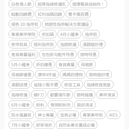
白色情人節
超導指緣修護乳
健康餐具送給你！
點數回饋週
紅利加碼回饋
雙手儀容週
絕色 3D 指甲剪
問題性指甲解決方案講座
專業美甲學院
折扣碼
4月小確幸
指甲剪
修甲剪具
極利指甲剪
指間修護
滿額贈好禮
會員專屬福利
包包掛勾配件特惠
限時特惠
5月小確幸
折扣優惠
會員專屬
母親節
母親節優惠
康甲4件組
媽媽的禮物
限時贈好禮
滿額送禮
省錢小幫手週
修容工具
指緣修皮救星
指緣修護
鋼Y刀
歡慶端午節
限時搶購
美甲清潔
6月小確幸
粉刺
彎頭粉刺夾
臉部清潔
防水電鼻剪
紳士專屬
型男必備
專業美甲剪
ME5
7月小確幸
即享現折
自然系美女養成必備