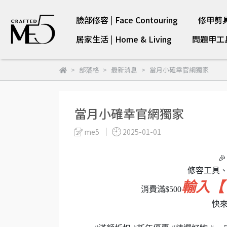
臉部修容 | Face Contouring
修甲剪具 |
居家生活 | Home & Living
問題甲工具 |
部落格
最新消息
當月小確幸官網獨家
當月小確幸官網獨家
me5
2025-01-01

修容工具
輸入【 
消費滿$500
快