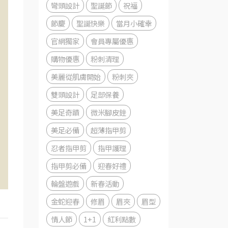
彎頭設計
聖誕節
祝福
節慶
聖誕快樂
當月小確幸
官網獨家
會員專屬優惠
購物優惠
粉刺清理
美麗從肌膚開始
粉刺夾
雙頭設計
足部保養
美足奇蹟
微米腳皮銼
美足必備
超薄指甲剪
忍者指甲剪
指甲護理
指甲剪必備
迎春好禮
輪盤遊戲
新春活動
金蛇迎春
修眉
眉夾
眉型
情人節
1+1
紅利點數