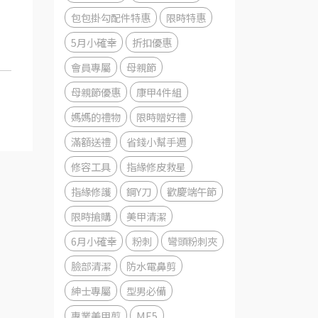
包包掛勾配件特惠
限時特惠
5月小確幸
折扣優惠
會員專屬
母親節
母親節優惠
康甲4件組
媽媽的禮物
限時贈好禮
滿額送禮
省錢小幫手週
修容工具
指緣修皮救星
指緣修護
鋼Y刀
歡慶端午節
限時搶購
美甲清潔
6月小確幸
粉刺
彎頭粉刺夾
臉部清潔
防水電鼻剪
紳士專屬
型男必備
專業美甲剪
ME5