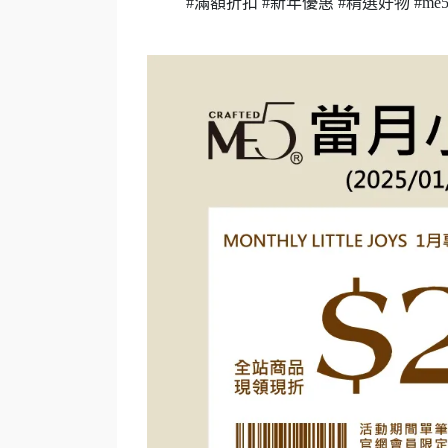
#滿額折扣
#新年優惠
#精選好物
#me