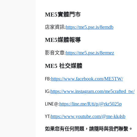
ME5
實體門市
店家資訊
https://me5.pse.is/8erndb
:
ME5
媒體報導
影音文章
https://me5.pse.is/8ermez
:
ME5
社交媒體
https://www.facebook.com/ME5TW/
FB:
https://www.instagram.com/me5crafted_tw/
IG:
https://line.me/R/ti/p/@rkr5025p
LINE@:
https://www.youtube.com/@me-kk4sb
YT:
如果您有任何問題，請隨時與我們聯繫。