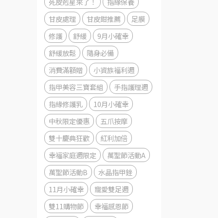
死皮剋星來了！
指緣保養
甘皮處理
甘皮鉗推薦
足膜
修護
舒緩
9月小確幸
舒緩放鬆
隨身必備
消費滿額贈
小資族福利週
指甲美容三寶套組
手指護理週
指緣修護乳
10月小確幸
中秋限定優惠
五爪按摩
雙十慶典狂歡
紅利加倍
幸福家庭週限定
萬聖節活動A
萬聖節活動B
水晶指甲銼
11月小確幸
寵愛雙足週
雙11購物節
幸福感恩節