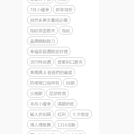
7月小確幸
即享現折
自然系美女養成必備
指紋高密眉夾
指紋
晶鑽鋼點銼刀
幸福家庭週限定好禮
流行時尚週
煙紫斜口眉夾
準媽媽 & 爸爸們的最愛
防噴彎口指甲剪
88節
父親節
足部修潤
本月小確幸
滿額折抵
輸入折扣碼
紅利
七夕限定
情人禮推薦
1314活動