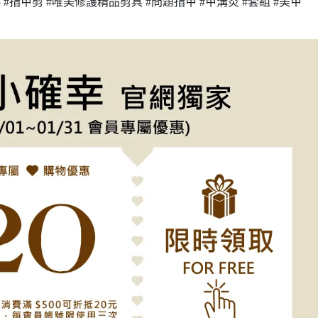
5
#指甲剪
#唯美修護精品剪具
#問題指甲
#甲溝炎
#套組
#美甲