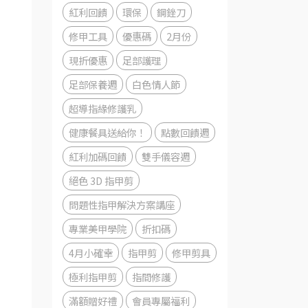
紅利回饋
環保
鋼銼刀
修甲工具
優惠碼
2月份
現折優惠
足部護理
足部保養週
白色情人節
超導指緣修護乳
健康餐具送給你！
點數回饋週
紅利加碼回饋
雙手儀容週
絕色 3D 指甲剪
問題性指甲解決方案講座
專業美甲學院
折扣碼
4月小確幸
指甲剪
修甲剪具
極利指甲剪
指間修護
滿額贈好禮
會員專屬福利