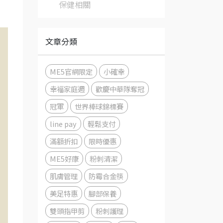
保健相關
文章分類
ME5官網限定
小確幸
幸福家庭週
歡慶中華隊奪冠
冠軍
世界棒球錦標賽
line pay
輕鬆支付
滿額折扣
限時優惠
ME5好康
粉刺清潔
肌膚管理
防霉合金筷
美足特惠
腳部保養
雙頭指甲剪
粉刺護理