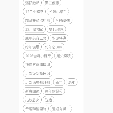
滿額贈點
黑五優惠
12月小確幸
省錢小幫手
超薄雙頭指甲剪
ME5優惠
12月購物節
雙12優惠
康甲美容三寶
聖誕特惠
跨年優惠
跨年必Buy
2026當月小確幸
足尖奇蹟
神清氣爽護理週
足部煥新護理週
足部深層修護組
新年
馬年
新春開運
馬年贈錢母
指紋眉夾
送禮
幸運轉盤開跑
通通有獎！