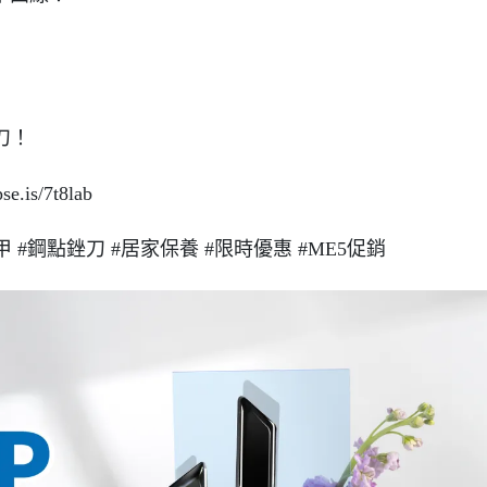
刀！
.is/7t8lab
甲
#鋼點銼刀
#居家保養
#限時優惠
#ME5促銷