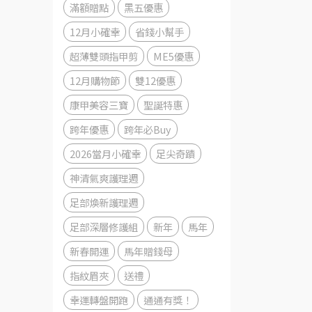
滿額贈點
黑五優惠
12月小確幸
省錢小幫手
超薄雙頭指甲剪
ME5優惠
12月購物節
雙12優惠
康甲美容三寶
聖誕特惠
跨年優惠
跨年必Buy
2026當月小確幸
足尖奇蹟
神清氣爽護理週
足部煥新護理週
足部深層修護組
新年
馬年
新春開運
馬年贈錢母
指紋眉夾
送禮
幸運轉盤開跑
通通有獎！