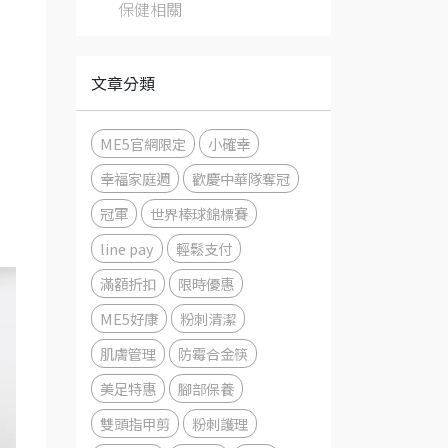
保健相關
文章分類
ME5官網限定
小確幸
幸福家庭週
歡慶中華隊奪冠
冠軍
世界棒球錦標賽
line pay
輕鬆支付
滿額折扣
限時優惠
ME5好康
粉刺清潔
肌膚管理
防霉合金筷
美足特惠
腳部保養
雙頭指甲剪
粉刺護理