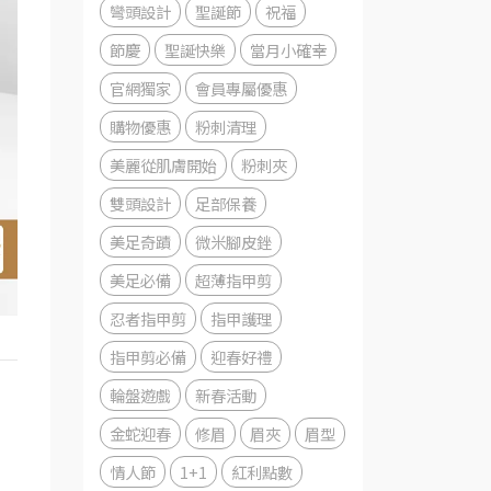
彎頭設計
聖誕節
祝福
節慶
聖誕快樂
當月小確幸
官網獨家
會員專屬優惠
購物優惠
粉刺清理
美麗從肌膚開始
粉刺夾
雙頭設計
足部保養
美足奇蹟
微米腳皮銼
美足必備
超薄指甲剪
忍者指甲剪
指甲護理
指甲剪必備
迎春好禮
輪盤遊戲
新春活動
金蛇迎春
修眉
眉夾
眉型
情人節
1+1
紅利點數