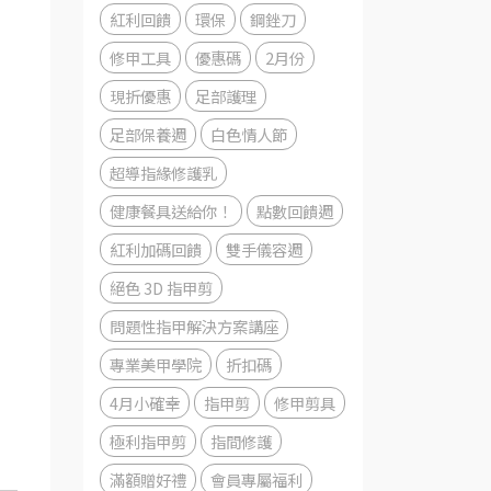
紅利回饋
環保
鋼銼刀
修甲工具
優惠碼
2月份
現折優惠
足部護理
足部保養週
白色情人節
超導指緣修護乳
健康餐具送給你！
點數回饋週
紅利加碼回饋
雙手儀容週
絕色 3D 指甲剪
問題性指甲解決方案講座
專業美甲學院
折扣碼
4月小確幸
指甲剪
修甲剪具
極利指甲剪
指間修護
滿額贈好禮
會員專屬福利