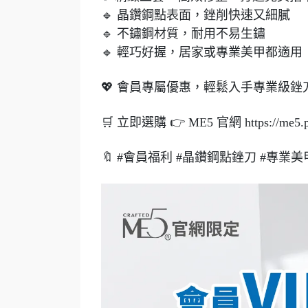
🔹 晶鑽鋼點表面，銼削快速又細膩
🔹 不鏽鋼材質，耐用不易生鏽
🔹 輕巧好握，居家或專業美甲都適用
💖 會員專屬優惠，輕鬆入手專業級銼
🛒 立即選購 👉 ME5 官網 https://me5.pse
🔖
#會員福利
#晶鑽鋼點銼刀
#專業美