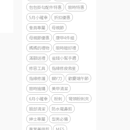
包包掛勾配件特惠
限時特惠
5月小確幸
折扣優惠
會員專屬
母親節
母親節優惠
康甲4件組
媽媽的禮物
限時贈好禮
滿額送禮
省錢小幫手週
修容工具
指緣修皮救星
指緣修護
鋼Y刀
歡慶端午節
限時搶購
美甲清潔
6月小確幸
粉刺
彎頭粉刺夾
臉部清潔
防水電鼻剪
紳士專屬
型男必備
專業美甲剪
ME5