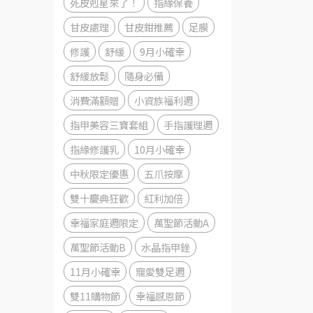
死皮剋星來了！
指緣保養
甘皮處理
甘皮鉗推薦
足膜
修護
舒緩
9月小確幸
舒緩放鬆
隨身必備
消費滿額贈
小資族福利週
指甲美容三寶套組
手指護理週
指緣修護乳
10月小確幸
中秋限定優惠
五爪按摩
雙十慶典狂歡
紅利加倍
幸福家庭週限定
萬聖節活動A
萬聖節活動B
水晶指甲銼
11月小確幸
寵愛雙足週
雙11購物節
幸福感恩節