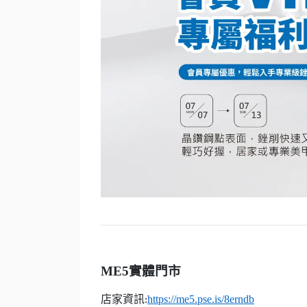
ME5
實體門市
店家資訊
https://me5.pse.is/8erndb
: