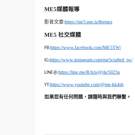
ME5
媒體報導
影音文章
https://me5.pse.is/8ermez
:
ME5
社交媒體
https://www.facebook.com/ME5TW/
FB:
https://www.instagram.com/me5crafted_tw/
IG:
https://line.me/R/ti/p/@rkr5025p
LINE@:
https://www.youtube.com/@me-kk4sb
YT:
如果您有任何問題，請隨時與我們聯繫。