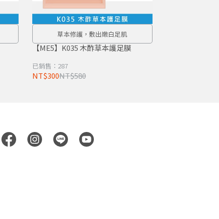
草本修護，敷出嫩白足肌
【ME5】K035 木酢草本護足膜
已銷售：287
NT$300
NT$580