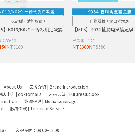
一抹舒緩，清涼放鬆。
角鯊滋養，潤出光滑足
【ME5】K019/K029 一條根肌活凝露
【ME5】K034 植潤角鯊護足膜
：80410
已銷售：128
150
NT$180
NT$300
NT$580
 About Us
品牌介紹 | Brand Introduction
中店 | doktornails
未來展望 | Future Outlook
ormation
媒體報導 | Media Coverage
cy
服務條款 | Terms of Service
182
客服時間：09:00-18:00