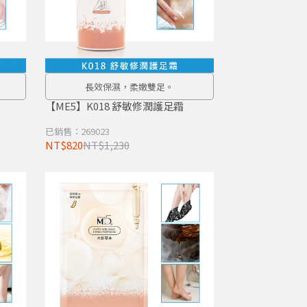
長效保濕，柔嫩雙足。
【ME5】K018 舒敏修潤護足霜
已銷售：269023
NT$820
NT$1,230