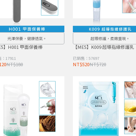
光澤保養，健康透氣。
超導修護，柔嫩重現。
E5】H001 甲面保養棒
【ME5】K009 超導指緣修護乳
：17911
已銷售：57697
120
NT$180
NT$520
NT$720