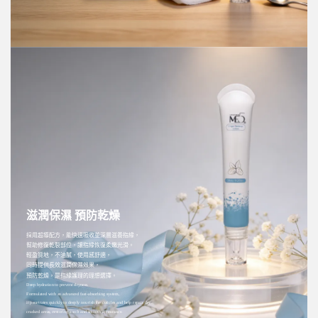
滋潤保濕 預防乾燥
採用超導配方，能快速吸收並深層滋養指緣，
幫助修復乾裂部位，讓指緣恢復柔嫩光滑。
輕盈質地，不油膩，使用感舒適，
同時提供長效滋潤保濕效果，
預防乾燥，是指緣護理的理想選擇。
Deep hydration to prevent dryness.
Formulated with an advanced fast-absorbing system,
it penetrates quickly to deeply nourish the cuticles and help repair dry,
cracked areas, restoring a soft and smooth appearance.