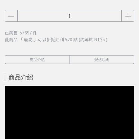
已銷售: 57697 件
此商品 「 最高 」可以折抵紅利
520
點 (約等於
NT$5
)
商品介紹
規格說明
商品介紹