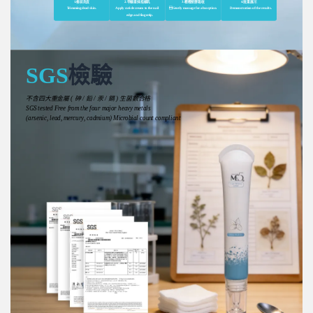
1.修剪死皮
2.甲緣塗抺指緣乳
3.輕輕按摩吸收
4.效果展示
Trimming dead skin.
Apply cuticle cream to the nail
Gently massage for absorption.
Demonstration of the results.
edge and fingertip.
SGS
檢驗
不含四大重金屬 ( 砷 / 鉛 / 汞 / 鎘 ) 生菌數合格
SGS tested Free from the four major heavy metals
(arsenic, lead, mercury, cadmium) Microbial count compliant