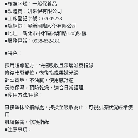
■核准字號：一般保養品
■製造商：妍采伊有限公司
■工廠登記字號：07005278
■總經銷：展新國際股份有限公司
■地址：新北市中和區橋和路120號2樓
■服務電話：0938-652-181
■特色：
採用超導配方，快速吸收且深層滋養指緣
修復乾裂部位，恢復指緣柔嫩光滑
輕盈質地，不油膩，使用感舒適
長效保濕，預防乾燥，適合日常護理
■使用方法/用途：
直接塗抹於指緣處，搓揉至吸收為止，可視肌膚狀況經常使
用
肌膚保養，修護指緣
■注意事項：