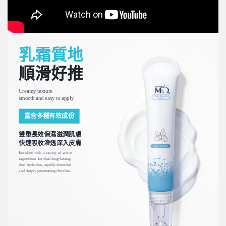
乳霜質地
順滑好推
Creamy texture
smooth and easy to apply
富含多種有效成份
雙重長效保濕滋潤肌膚
快速吸收滲透深入皮膚
Enriched with a variety of active
ingredients for dual long-lasting
skin hydration, rapidly absorbed
and deeply penetrating the skin.