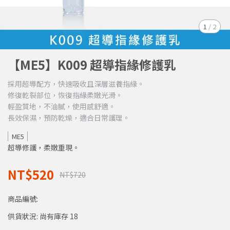
1
/
2
【ME5】K009 超導指緣修護乳
採用超導配方，快速吸收且深層滋養指緣。
修復乾裂部位，恢復指緣柔嫩光滑。
輕盈質地，不油膩，使用感舒適。
長效保濕，預防乾燥，適合日常護理。
ME5
超導修護，柔嫩重現。
NT$520
NT$720
商品編號:
供貨狀況:
尚有庫存 18