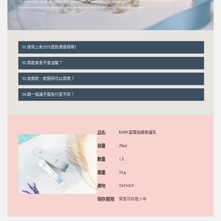
The lightweight, non-greasy texture feels comfortable on application while providing
long-lasting moisture and protection against dryness, making it an ideal choice for daily cuticle care.
01.使用上有分什麼肌膚適用嗎?
富含有高濃度修復成分維生素A、E/玻尿酸/有機薰衣草精油/尿素幫助肌膚抗老保持水分，天天使用可幫助修復肌膚各種瑕疵
並穩定膚況不論是一般膚質或是敏感性肌膚都適用，持續使用可以讓肌膚更穩定膚況更升級。
02.擦起來會不會油膩？
不會。 屬於清爽型修護質地，吸收後不影響日常工作或滑手機。
03.有倒刺、乾裂時可以用嗎？
可以用於乾燥、粗糙的指緣保養。若有明顯流血或開放性傷口，建議等穩定後再使用。
04.跟一般護手霜有什麼不同？
護手霜偏向整體保濕，指緣修護乳是針對指甲邊緣與甲面周圍，質地更細緻、吸收更快。
品名
K009 超導指緣修護乳
容量
20ml
數量
1入
重量
24 g
產地
TAIWAN
保存期限
常態可存放 3 年