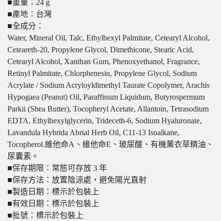
■重量：24 g
■產地：台灣
■全成分：
Water, Mineral Oil, Talc, Ethylhexyl Palmitate, Cetearyl Alcohol,
Ceteareth-20, Propylene Glycol, Dimethicone, Stearic Acid,
Cetearyl Alcohol, Xanthan Gum, Phenoxyethanol, Fragrance,
Retinyl Palmitate, Chlorphenesin, Propylene Glycol, Sodium
Acrylate / Sodium Acryloyldimethyl Taurate Copolymer, Arachis
Hypogaea (Peanut) Oil, Paraffinum Liquidum, Butyrospermum
Parkii (Shea Butter), Tocopheryl Acetate, Allantoin, Tetrasodium
EDTA, Ethylhexylglycerin, Trideceth-6, Sodium Hyaluronate,
Lavandula Hybrida Abrial Herb Oil, C11-13 Isoalkane,
Tocopherol.維他命A、維他命E、玻尿酸、有機薰衣草精油、
尿囊素。
■保存期限：常態可存放 3 年
■保存方法：放置陰涼處，避免陽光直射
■製造日期：標示於包裝上
■有效日期：標示於包裝上
■批號：標示於包裝上