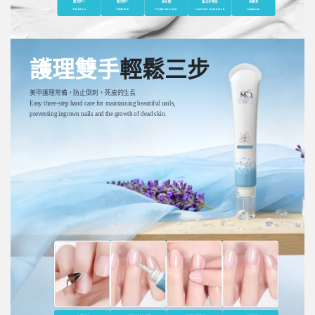
維他命A
維他命E
玻尿酸
薰衣草精油
尿囊素
Vitamin A
Vitamin E
Hyaluronic acid
Lavender essential oil
Allantoin
護理雙手
輕鬆三步
美甲護理常備，防止倒刺，死皮的生長
Easy three-step hand care for maintaining beautiful nails,
preventing ingrown nails and the growth of dead skin.