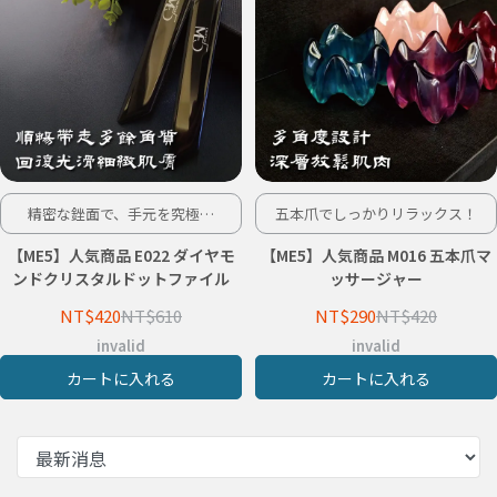
精密な銼面で、手元を究極ケ
五本爪でしっかりリラックス！
ア。
【ME5】人気商品 E022 ダイヤモ
【ME5】人気商品 M016 五本爪マ
ンドクリスタルドットファイル
ッサージャー
NT$420
NT$610
NT$290
NT$420
invalid
invalid
カートに入れる
カートに入れる