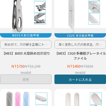
斜め刃で、爪の縁を正確にトリ
厚く変色した爪の救世主、爪を
ミング！
新しく生まれ変わらせます。
【ME5】B055 大型斜め刃爪切り
【ME5】C020 多機能グレーネイル
ファイル
NT$750
NT$1,230
NT$450
NT$610
invalid
invalid
完売
カートに入れる