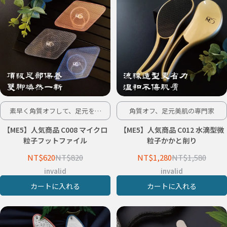
素早く角質オフして、足元をリ
角質オフ、足元美肌の専門家
フレッシュ
【ME5】人気商品 C008 マイクロ
【ME5】人気商品 C012 水滴型微
粒子フットファイル
粒子かかと削り
NT$620
NT$820
NT$1,280
NT$1,580
invalid
invalid
カートに入れる
カートに入れる