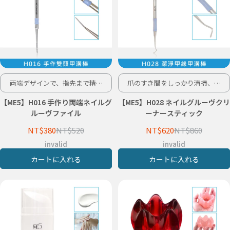
両端デザインで、指先まで精密
爪のすき間をしっかり清掃、汚
ケア。
れにさようなら。
【ME5】H016 手作り両端ネイルグ
【ME5】H028 ネイルグルーヴクリ
ルーヴファイル
ーナースティック
NT$380
NT$520
NT$620
NT$860
invalid
invalid
カートに入れる
カートに入れる