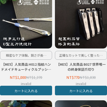
精密なケア体験。鋭さが長持
正確なカットで美しく整った爪
ち、安心の一生保証。
に！
【ME5】人気商品 H012 指紋ハン
【ME5】人気商品 B027 世界唯一
ドメイドキューティクルプッシャ
の終身保証爪切り
ー – 世界終身保証
NT$1,000
NT$1,370
NT$770
NT$1,030
invalid
invalid
カートに入れる
カートに入れる