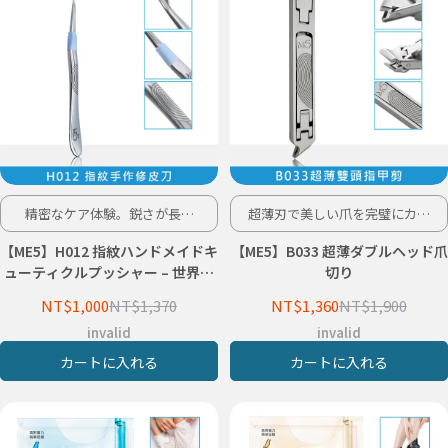
精密なケア体験。鋭さが長持
超薄刃で美しい爪を完璧にカッ
ち、安心の一生保証。
ト！
【ME5】H012 指紋ハンドメイドキ
【ME5】B033 超薄ダブルヘッド爪
ューティクルプッシャー – 世界終
切り
身保証
NT$1,000
NT$1,370
NT$1,360
NT$1,900
invalid
invalid
カートに入れる
カートに入れる