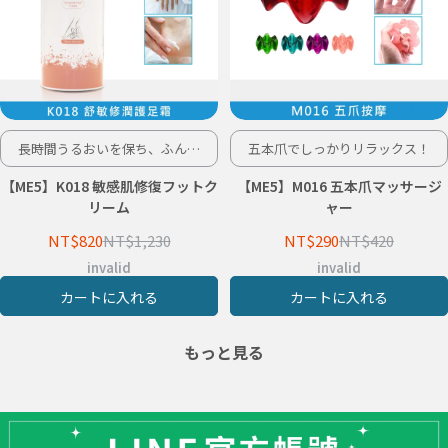
長時間うるおいを保ち、ふんわ
五本爪でしっかりリラックス！
り柔らかい足元へ
【ME5】K018 敏感肌修復フットク
【ME5】M016 五本爪マッサージ
リーム
ャー
NT$820
NT$1,230
NT$290
NT$420
invalid
invalid
カートに入れる
カートに入れる
もっと見る