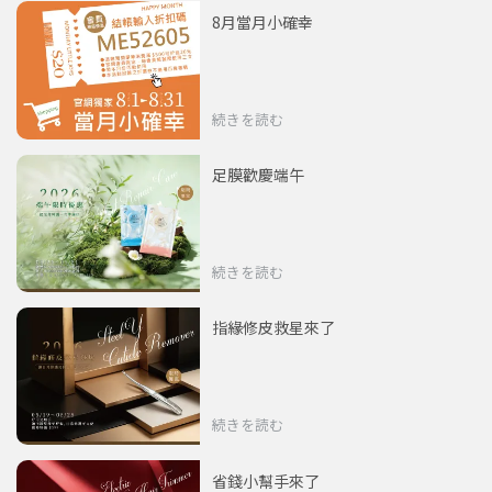
8月當月小確幸
続きを読む
足膜歡慶端午
続きを読む
指緣修皮救星來了
続きを読む
省錢小幫手來了