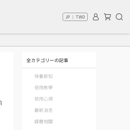
JP ｜ TWD
全カテゴリーの記事
保養新知
使用教學
使用心得
的
最新消息
媒體相關