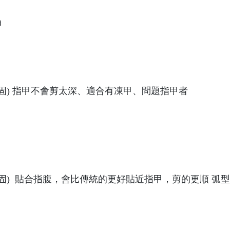
甲
身保固) 指甲不會剪太深、適合有凍甲、問題指甲者
身保固) 貼合指腹，會比傳統的更好貼近指甲，剪的更順 弧型