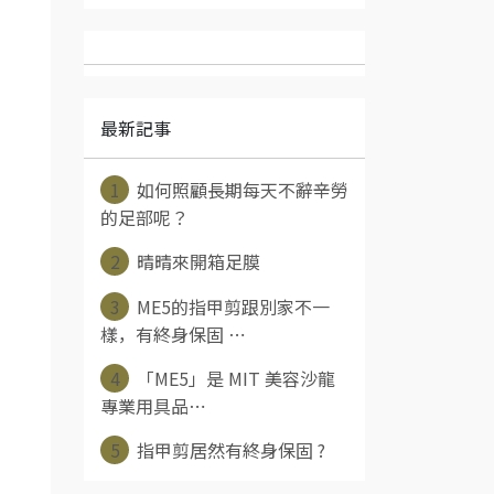
最新記事
1
如何照顧長期每天不辭辛勞
的足部呢？
2
晴晴來開箱足膜
3
ME5的指甲剪跟別家不一
樣，有終身保固 ⋯
4
「ME5」是 MIT 美容沙龍
專業用具品⋯
5
指甲剪居然有終身保固 ?