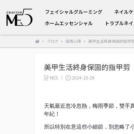
フェイシャルグルーミング
ネイルケ
ホームエッセンシャル
トラブルネイ
ブログ
使用心得
美甲生活終身保固的指甲
美甲生活終身保固的指甲剪
ME5
2024-10-29
天氣最近忽冷忽熱，梅雨季節，雙手
年紀！
所以特別在意這些小細節，別忽略了