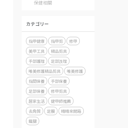
保健相關
カテゴリー
指甲健康
指甲剪
修甲
美甲工具
精品剪具
手部護理
足部謢理
唯美修護精品剪具
唯美修護
指間保養
手部保養
足部保養
修甲剪具
居家生活
健甲師推薦
去角質
足膜
晴晴來開箱
鐵腿