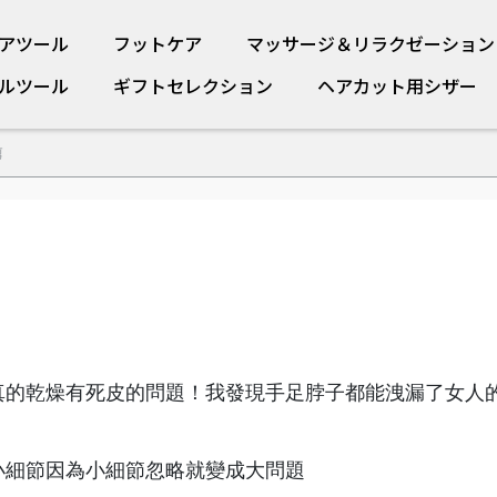
アツール
フットケア
マッサージ＆リラクゼーション
ルツール
ギフトセレクション
ヘアカット用シザー
剪
真的乾燥有死皮的問題！我發現手足脖子都能洩漏了女人
小細節因為小細節忽略就變成大問題