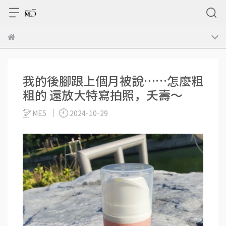
我的後腳跟上個月被說……怎麼粗
粗的 還放大特寫拍照，夭壽～
ME5
2024-10-29