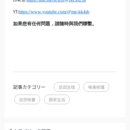
LINE@:
https://www.youtube.com/@me-kk4sb
YT:
如果您有任何問題，請隨時與我們聯繫。
記事カテゴリー
足部謢理
唯美修護
足部保養
居家生活