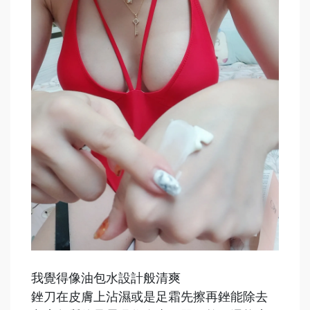
我覺得像油包水設計般清爽
銼刀在皮膚上沾濕或是足霜先擦再銼能除去