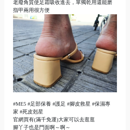
老廢角質使足霜吸收進去，單獨乾用還能磨
指甲兩用很方便
#ME5 #足部保養 #護足 #腳皮救星 #保濕專
家 #死皮剋星
官網買有(滿千免運)大家可以去逛逛
腳丫子也是門面啊～啊～