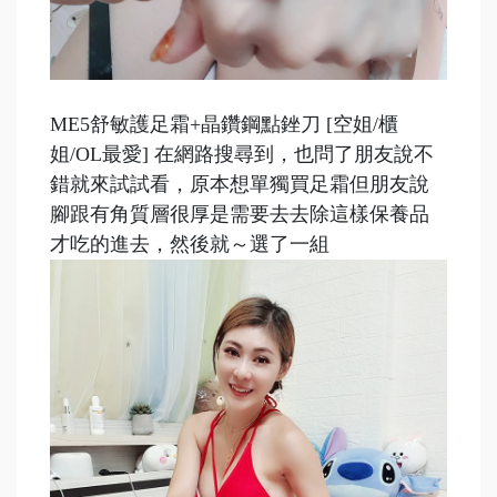
ME5舒敏護足霜+晶鑽鋼點銼刀 [空姐/櫃
姐/OL最愛] 在網路搜尋到，也問了朋友說不
錯就來試試看，原本想單獨買足霜但朋友說
腳跟有角質層很厚是需要去去除這樣保養品
才吃的進去，然後就～選了一組