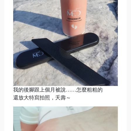
我的後腳跟上個月被說……怎麼粗粗的
還放大特寫拍照，夭壽～