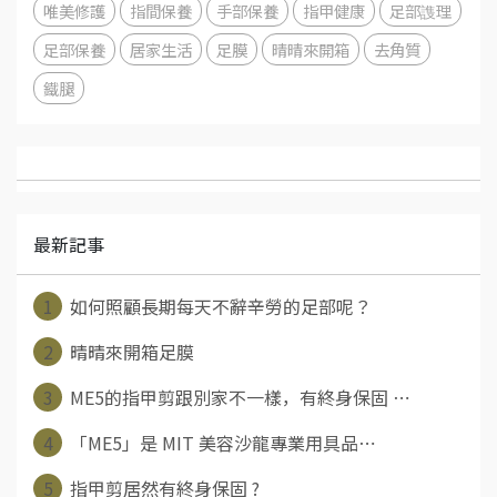
唯美修護
指間保養
手部保養
指甲健康
足部謢理
足部保養
居家生活
足膜
晴晴來開箱
去角質
鐵腿
最新記事
1
如何照顧長期每天不辭辛勞的足部呢？
2
晴晴來開箱足膜
3
ME5的指甲剪跟別家不一樣，有終身保固 ⋯
4
「ME5」是 MIT 美容沙龍專業用具品⋯
5
指甲剪居然有終身保固 ?