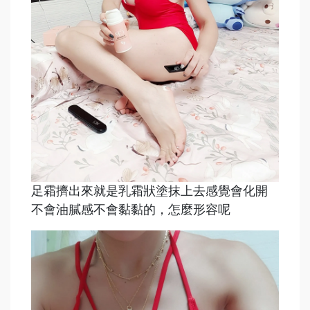
足霜擠出來就是乳霜狀塗抹上去感覺會化開
不會油膩感不會黏黏的，怎麼形容呢