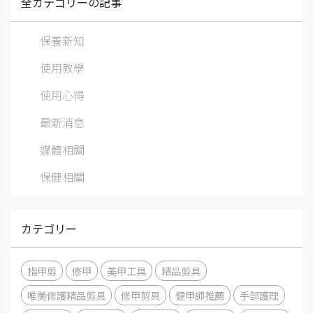
全カテゴリーの記事
保養新知
使用教學
使用心得
最新消息
媒體相關
保健相關
カテゴリー
指甲剪
修甲
美甲工具
精品剪具
唯美修護精品剪具
修甲剪具
健甲師推薦
手部護理