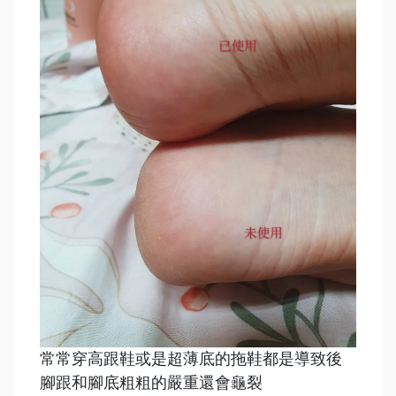
常常穿高跟鞋或是超薄底的拖鞋都是導致後
腳跟和腳底粗粗的嚴重還會龜裂