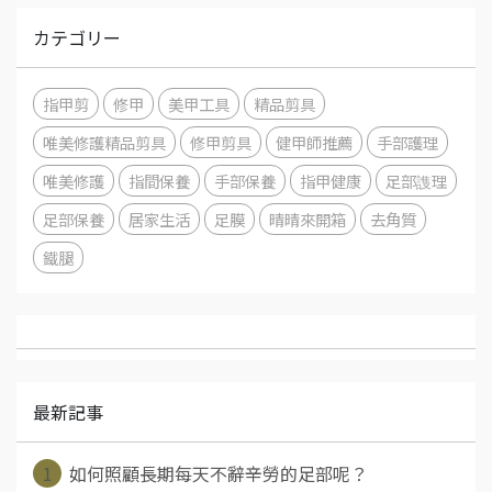
カテゴリー
指甲剪
修甲
美甲工具
精品剪具
唯美修護精品剪具
修甲剪具
健甲師推薦
手部護理
唯美修護
指間保養
手部保養
指甲健康
足部謢理
足部保養
居家生活
足膜
晴晴來開箱
去角質
鐵腿
最新記事
1
如何照顧長期每天不辭辛勞的足部呢？