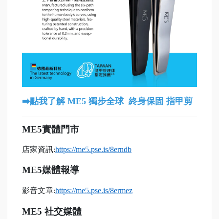
➡️點我了解 ME5 獨步全球 終身保固 指甲剪
ME5
實體門市
店家資訊
https://me5.pse.is/8erndb
:
ME5
媒體報導
影音文章
https://me5.pse.is/8ermez
:
ME5
社交媒體