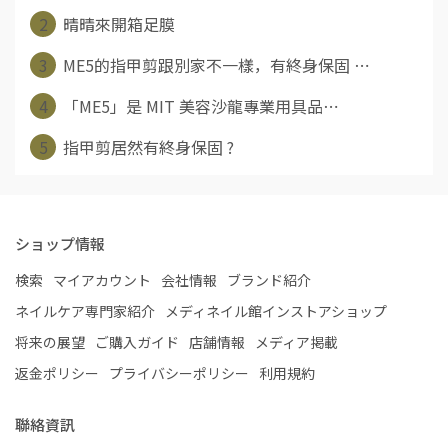
2
晴晴來開箱足膜
3
ME5的指甲剪跟別家不一樣，有終身保固 ⋯
4
「ME5」是 MIT 美容沙龍專業用具品⋯
5
指甲剪居然有終身保固 ?
ショップ情報
検索
マイアカウント
会社情報
ブランド紹介
ネイルケア専門家紹介
メディネイル館インストアショップ
将来の展望
ご購入ガイド
店舗情報
メディア掲載
返金ポリシー
プライバシーポリシー
利用規約
聯絡資訊