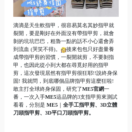
滴滴是天生軟指甲，很容易莫名其妙指甲就
裂開，要是剛好在外面沒有帶指甲剪，就會
剝的坑坑巴巴，粗魯一點的話不小心還會弄
到流血 (哭笑不得)。
後來包包只好盡量養
成帶指甲剪的習慣，一裂開就剪，不要剝指
甲，也因此從小到大都在尋覓好用的指甲
剪，這次發現居然有指甲剪很狂耶!!說終身保
固! 我就問，到底哪個品牌指甲剪這麼狂啦!
敢主打全球終身保固，研究了
ME5官網
一
番，一次入手
ME5
這品牌的3支指甲剪來測試
看看，分別是
ME5
｜
全手工指甲剪、3D立體
刀頭指甲剪、3D平口刀頭指甲剪。