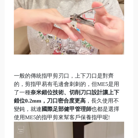
一般的傳統指甲剪刃口，上下刀口是對齊
的，剪指甲易有毛邊會刺刺的，但ME5是用
了一種
奈米錯位技術、切削刀口設計讓上下
錯位0.2mm，刀口密合度更高
，長久使用不
變鈍，就連
國際足部健甲管理師
也都是選擇
使用ME5的指甲剪來幫客戶保養指甲呢!