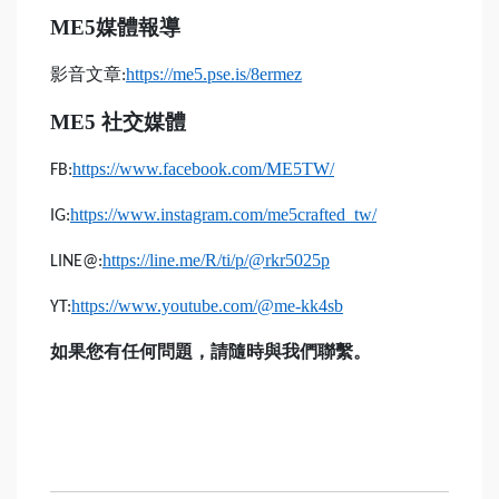
ME5
媒體報導
影音文章
https://me5.pse.is/8ermez
:
ME5
社交媒體
https://www.facebook.com/ME5TW/
FB:
https://www.instagram.com/me5crafted_tw/
IG:
https://line.me/R/ti/p/@rkr5025p
LINE@:
https://www.youtube.com/@me-kk4sb
YT:
如果您有任何問題，請隨時與我們聯繫。