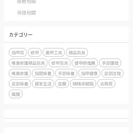
媒體相關
保健相關
カテゴリー
指甲剪
修甲
美甲工具
精品剪具
唯美修護精品剪具
修甲剪具
健甲師推薦
手部護理
唯美修護
指間保養
手部保養
指甲健康
足部謢理
足部保養
居家生活
足膜
晴晴來開箱
去角質
鐵腿