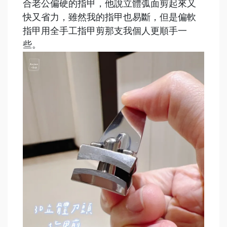
合老公偏硬的指甲，他說立體弧面剪起來又
快又省力，雖然我的指甲也易斷，但是偏軟
指甲用全手工指甲剪那支我個人更順手一
些。