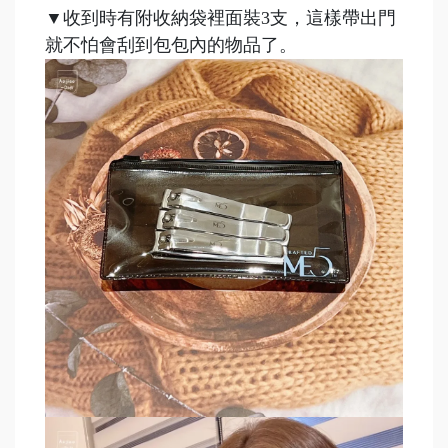
▼
收到時有附收納袋裡面裝3支，這樣帶出門
就不怕會刮到包包內的物品了。