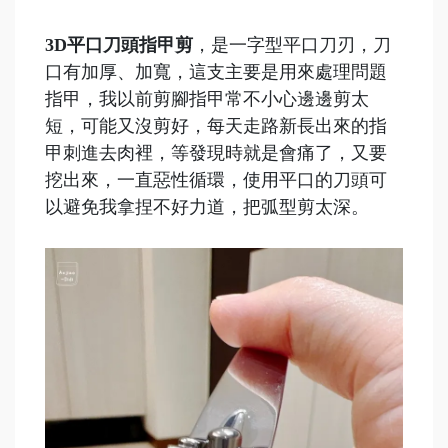
3D平口刀頭指甲剪
，是一字型平口刀刃，刀
口有加厚、加寬，這支主要是用來處理問題
指甲，我以前剪腳指甲常不小心邊邊剪太
短，可能又沒剪好，每天走路新長出來的指
甲刺進去肉裡，等發現時就是會痛了，又要
挖出來，一直惡性循環，使用平口的刀頭可
以避免我拿捏不好力道，把弧型剪太深。