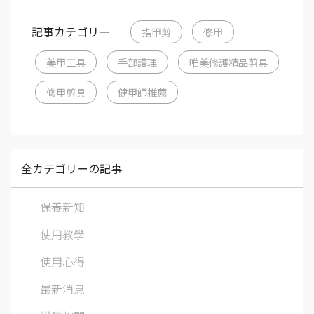
記事カテゴリー
指甲剪
修甲
美甲工具
手部護理
唯美修護精品剪具
修甲剪具
健甲師推薦
全カテゴリーの記事
保養新知
使用教學
使用心得
最新消息