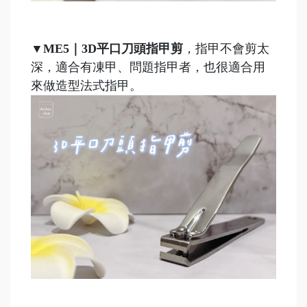
▼
ME5｜3D平口刀頭指甲剪
，指甲不會剪太
深，適合有凍甲、問題指甲者，也很適合用
來做造型法式指甲。