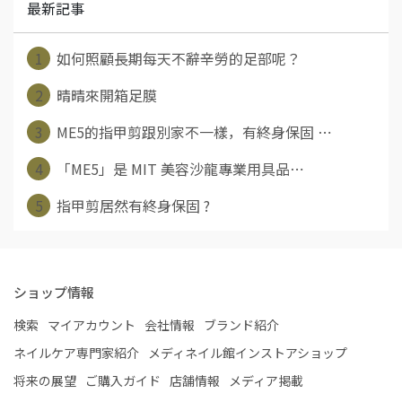
最新記事
1
如何照顧長期每天不辭辛勞的足部呢？
2
晴晴來開箱足膜
3
ME5的指甲剪跟別家不一樣，有終身保固 ⋯
4
「ME5」是 MIT 美容沙龍專業用具品⋯
5
指甲剪居然有終身保固 ?
ショップ情報
検索
マイアカウント
会社情報
ブランド紹介
ネイルケア専門家紹介
メディネイル館インストアショップ
将来の展望
ご購入ガイド
店舗情報
メディア掲載