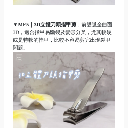
▼
ME5｜3D立體刀頭指甲剪
，前雙弧全曲面
3D，適合指甲易斷裂及變形分叉，尤其較硬
或是特軟的指甲，比較不容易剪完出現裂甲
問題。