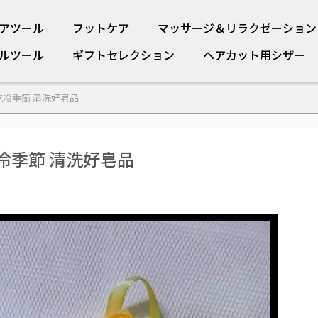
アツール
フットケア
マッサージ＆リラクゼーション
ルツール
ギフトセレクション
ヘアカット用シザー
乾冷季節 清洗好皂品
冷季節 清洗好皂品