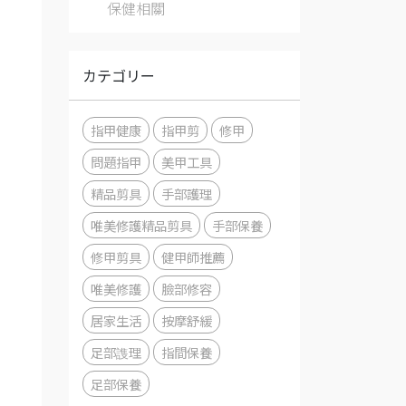
保健相關
カテゴリー
指甲健康
指甲剪
修甲
問題指甲
美甲工具
精品剪具
手部護理
唯美修護精品剪具
手部保養
修甲剪具
健甲師推薦
唯美修護
臉部修容
居家生活
按摩舒緩
足部謢理
指間保養
足部保養