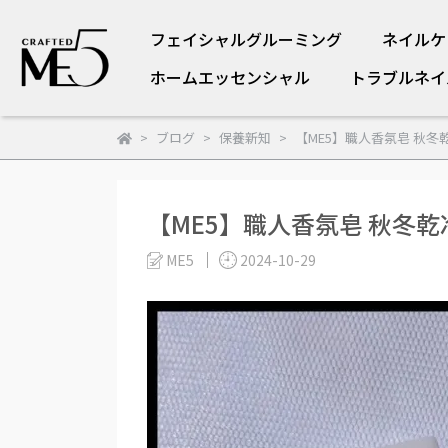
フェイシャルグルーミング
ネイルケ
ホームエッセンシャル
トラブルネイ
ブログ
保養新知
【ME5】職人香氛皂 秋冬
【ME5】職人香氛皂 秋冬乾
ME5
2024-10-29