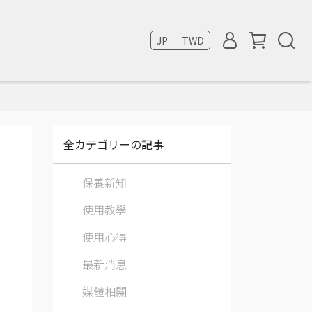
JP ｜ TWD
全カテゴリーの記事
保養新知
使用教學
使用心得
最新消息
媒體相關