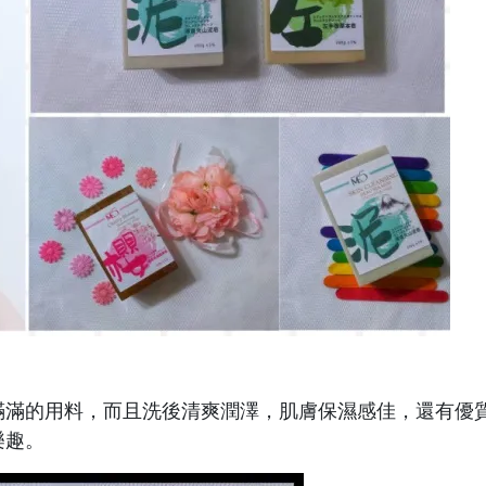
滿滿的用料，而且洗後清爽潤澤，肌膚保濕感佳，還有優
樂趣。