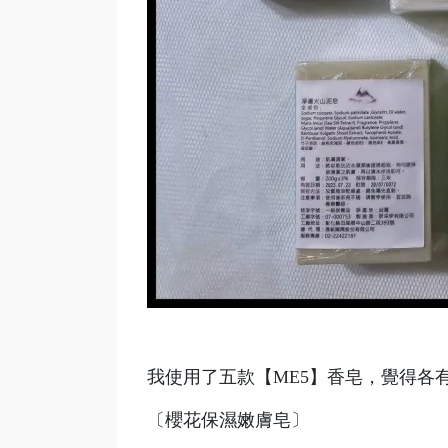
我使用了五款【ME5】香皂，覺得各
〔櫻花保濕嫩膚皂〕