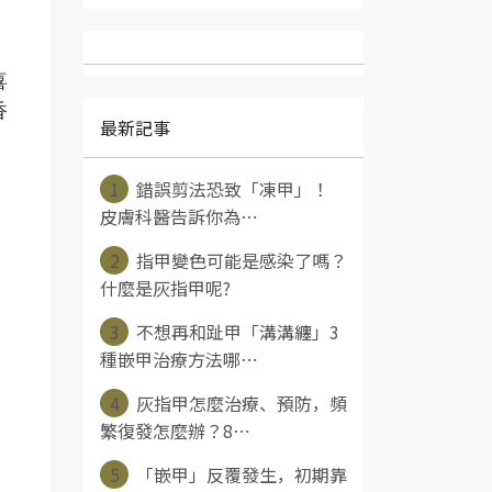
喜
香
最新記事
1
錯誤剪法恐致「凍甲」！
皮膚科醫告訴你為⋯
2
指甲變色可能是感染了嗎？
什麼是灰指甲呢?
3
不想再和趾甲「溝溝纏」3
種嵌甲治療方法哪⋯
4
灰指甲怎麼治療、預防，頻
繁復發怎麼辦？8⋯
5
「嵌甲」反覆發生，初期靠