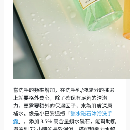
當洗手的頻率增加，在洗手乳/液成分的挑選
上就要格外費心，除了確保有足夠的清潔
力，更需要額外的保濕因子，來為肌膚深層
補水。像是小巴黎這瓶「
鎖水磁石沐浴洗手
露
」，添加 3.5% 高含量鎖水磁石，能幫助肌
膚達到 72 小時的長效保濕，搭配超彈力水解