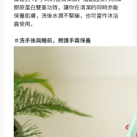
膠原蛋白雙重功效，讓你在清潔的同時亦能
保養肌膚，洗後水潤不緊繃，也可當作沐浴
露使用。
＃洗手後與睡前，擦護手霜保養