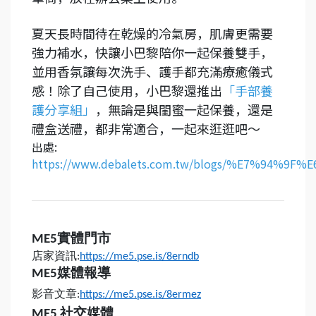
夏天長時間待在乾燥的冷氣房，肌膚更需要
強力補水，快讓小巴黎陪你一起保養雙手，
並用香氛讓每次洗手、護手都充滿療癒儀式
感！除了自己使用，小巴黎還推出
「手部養
護分享組」
，無論是與閨蜜一起保養，還是
禮盒送禮，都非常適合，一起來逛逛吧～
出處:
https://www.debalets.com.tw/blogs/%E7%94%9
實體門市
ME5
店家資訊
:
https://me5.pse.is/8erndb
媒體報導
ME5
影音文章
:
https://me5.pse.is/8ermez
社交媒體
ME5