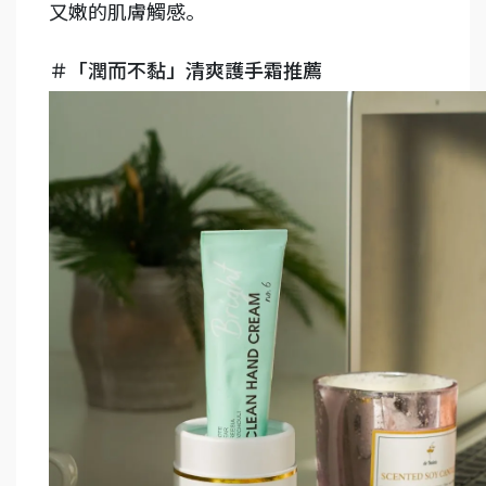
又嫩的肌膚觸感。
＃「潤而不黏」清爽護手霜推薦