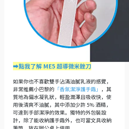
➡️點我了解 ME5 超導微米銼刀
如果你也不喜歡雙手沾滿油膩乳液的感覺，
非常推薦小巴黎的
「香氛潔淨護手霜」
，其
質地為偏水凝乳狀，輕盈潤澤且吸收快，使
用後清爽不油膩，其中添加少許 5% 酒精，
可達到手部潔淨的效果。獨特的外包裝設
計，除了能收納護手霜外，也可當文具收納
筆筒，放在辦公桌上使用。