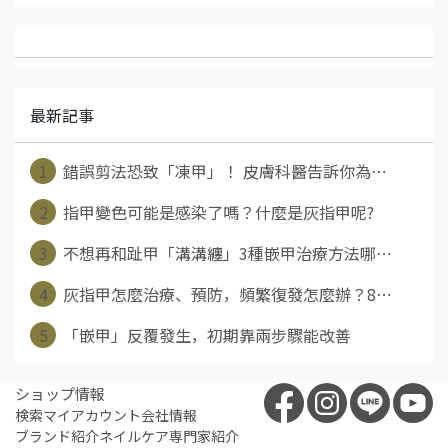
最新記事
1
錯誤剪法恐致「凍甲」！ 皮膚科醫告訴你為⋯
2
指甲變色可能是感染了嗎？什麼是灰指甲呢?
3
不想再和趾甲「溝溝纏」3種嵌甲治療方法哪⋯
4
灰指甲怎麼治療、預防，頻繁復發怎麼辦？8⋯
5
「嵌甲」反覆發生，初期靠兩步驟能改善
ショップ情報
検索
マイアカウント
会社情報
ブランド紹介
ネイルケア専門家紹介