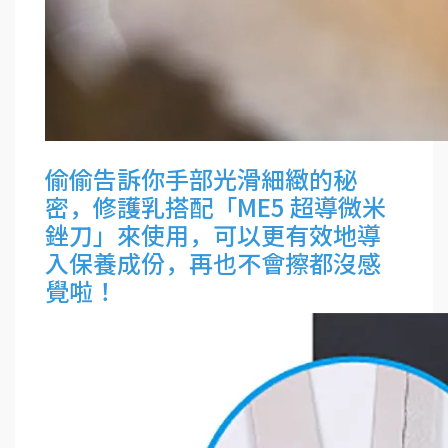
偷偷告訴你手部光滑細緻的秘
密，修護乳搭配「ME5 超導微米
銼刀」來使用，可以更有效地導
入保養成份，再也不會擦都沒感
覺啦！