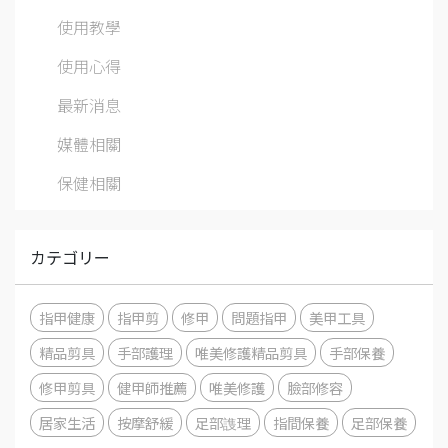
使用教學
使用心得
最新消息
媒體相關
保健相關
カテゴリー
指甲健康
指甲剪
修甲
問題指甲
美甲工具
精品剪具
手部護理
唯美修護精品剪具
手部保養
修甲剪具
健甲師推薦
唯美修護
臉部修容
居家生活
按摩舒緩
足部謢理
指間保養
足部保養