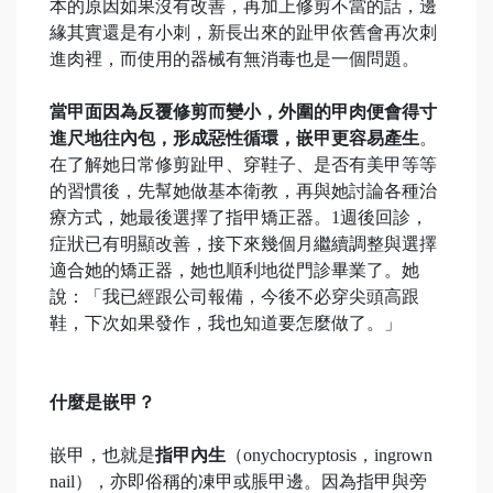
本的原因如果沒有改善，再加上修剪不當的話，邊
緣其實還是有小刺，新長出來的趾甲依舊會再次刺
進肉裡，而使用的器械有無消毒也是一個問題。
當甲面因為反覆修剪而變小，外圍的甲肉便會得寸
進尺地往內包，形成惡性循環，嵌甲更容易產生
。
在了解她日常修剪趾甲、穿鞋子、是否有美甲等等
的習慣後，先幫她做基本衛教，再與她討論各種治
療方式，她最後選擇了指甲矯正器。1週後回診，
症狀已有明顯改善，接下來幾個月繼續調整與選擇
適合她的矯正器，她也順利地從門診畢業了。她
說：「我已經跟公司報備，今後不必穿尖頭高跟
鞋，下次如果發作，我也知道要怎麼做了。」
什麼是嵌甲？
嵌甲，也就是
指甲內生
（onychocryptosis，ingrown
nail），亦即俗稱的凍甲或脹甲邊。因為指甲與旁