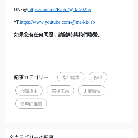
https://line.me/R/ti/p/@rkr5025p
LINE@:
https://www.youtube.com/@me-kk4sb
YT:
如果您有任何問題，請隨時與我們聯繫。
記事カテゴリー
指甲健康
修甲
問題指甲
美甲工具
手部護理
健甲師推薦
全カテゴリーの記事