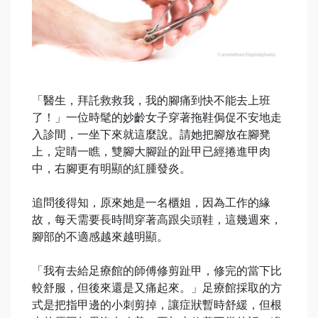
「醫生，拜託救救我，我的腳痛到快不能去上班
了！」一位時髦的妙齡女子穿著拖鞋侷促不安地走
入診間，一坐下來就這麼說。請她把腳放在腳凳
上，定睛一瞧，雙腳大腳趾的趾甲已經捲進甲肉
中，右腳更有明顯的紅腫發炎。
追問後得知，原來她是一名櫃姐，因為工作的緣
故，每天需要長時間穿著高跟尖頭鞋，這幾週來，
腳部的不適感越來越明顯。
「我有去給足療館的師傅修剪趾甲，修完的當下比
較舒服，但後來還是又痛起來。」足療館採取的方
式是把指甲邊的小刺剪掉，讓症狀暫時舒緩，但根