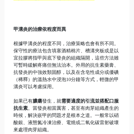
甲溝炎的治療依程度而異
根據甲溝炎的程度不同，治療策略也會有所不同。
保守性的療法包含填塞酒精棉片、槽溝夾板或是以
宜拉膠將指甲與底下發炎的組織隔開，這些方法雖
可暫時緩解疼痛但無法治本。外用的抗生素藥膏、
抗發炎的中強效類固醇，以及在含皂性成分或優碘
（稀釋）的溫熱水中浸泡10分鐘等方式，輕微的甲
溝炎可以考慮採用。
如果已有
膿瘍
發生，就
需要適度的引流並搭配口服
抗生素
。當發炎相當厲害，甚至有肉芽組織產生的
時候，解決嵌甲的問題才是根本之道。一般常以硝
酸銀、液態氮冷凍治療、電燒或二氧化碳雷射破壞
來處理肉芽組織。