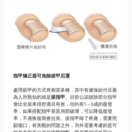
指甲矯正器可免除拔甲厄運
處理嵌甲的方式有相當多種，其中有健保給付且最
為人所熟知的就是
拔指甲
。目前公認拔除部分指甲
會比全拔來得舒適且有效，但約有5－6成的復發
率，如果搭配指甲基質局部破壞，可以降低復發
率，不過恢復期會拉長。拔指甲除了疼痛，需要照
顧傷口，有美觀的問題之外，另外需要考慮的是可