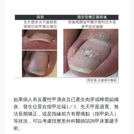
如果病人有反覆性甲溝炎且已產生肉芽或蜂窩組織
炎、發生位置在指甲近端1／3、先天甲面過寬、無
法長期矯正，或是指緣前方有壓痛點（指甲刺入）
等狀況，可以考慮找整形外科醫師諮詢甲床重建手
術。