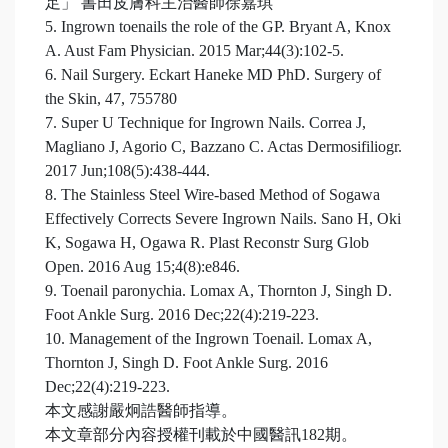
足」 書田皮膚科主治醫師徐嘉琪
5. Ingrown toenails the role of the GP. Bryant A, Knox
A. Aust Fam Physician. 2015 Mar;44(3):102-5.
6. Nail Surgery. Eckart Haneke MD PhD. Surgery of
the Skin, 47, 755­780
7. Super U Technique for Ingrown Nails. Correa J,
Magliano J, Agorio C, Bazzano C. Actas Dermosifiliogr.
2017 Jun;108(5):438-444.
8. The Stainless Steel Wire-based Method of Sogawa
Effectively Corrects Severe Ingrown Nails. Sano H, Oki
K, Sogawa H, Ogawa R. Plast Reconstr Surg Glob
Open. 2016 Aug 15;4(8):e846.
9. Toenail paronychia. Lomax A, Thornton J, Singh D.
Foot Ankle Surg. 2016 Dec;22(4):219-223.
10. Management of the Ingrown Toenail. Lomax A,
Thornton J, Singh D. Foot Ankle Surg. 2016
Dec;22(4):219-223.
本文感謝嚴炯誥醫師指導。
本文章部分內容授權刊載於中國醫訊182期。