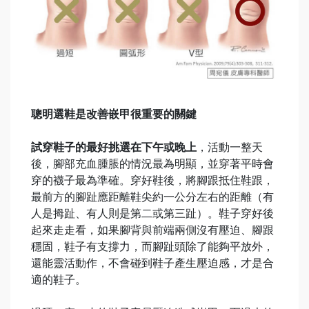
聰明選鞋是改善嵌甲很重要的關鍵
試穿鞋子的最好挑選在下午或晚上
，活動一整天
後，腳部充血腫脹的情況最為明顯，並穿著平時會
穿的襪子最為準確。穿好鞋後，將腳跟抵住鞋跟，
最前方的腳趾應距離鞋尖約一公分左右的距離（有
人是拇趾、有人則是第二或第三趾）。鞋子穿好後
起來走走看，如果腳背與前端兩側沒有壓迫、腳跟
穩固，鞋子有支撐力，而腳趾頭除了能夠平放外，
還能靈活動作，不會碰到鞋子產生壓迫感，才是合
適的鞋子。