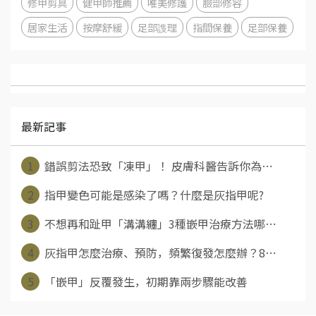
修甲剪具
健甲師推薦
唯美修護
臉部修容
居家生活
按摩舒緩
足部謢理
指間保養
足部保養
最新記事
1
錯誤剪法恐致「凍甲」！ 皮膚科醫告訴你為⋯
2
指甲變色可能是感染了嗎？什麼是灰指甲呢?
3
不想再和趾甲「溝溝纏」3種嵌甲治療方法哪⋯
4
灰指甲怎麼治療、預防，頻繁復發怎麼辦？8⋯
5
「嵌甲」反覆發生，初期靠兩步驟能改善