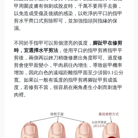
甲周圍皮膚有倒刺或脫皮時，千萬不要用手去撕，
以免造成受傷及後續的感染，以乾淨的平口的指甲
剪水平齊口式剪除即可，並加強指頭與指緣的保
濕。
不同於手指甲可以剪個漂亮的弧度，
腳趾甲在修剪
時，宜選擇水平剪法
，使用平口的指甲剪將指甲平
剪後，兩側再以銼刀稍微修磨出角度即可。過度修
剪會使甲面變小，甲肉易往內增生，導致嵌甲機率
增加，因此白色的遠端距離指甲面至少須留0.1公分
寬。如果以一般有弧度的指甲剪將腳趾甲剪成弧
度，若修剪不當，很容易在兩角產生小刺而刺進甲
肉裡。