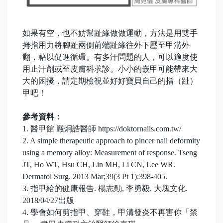
如果有空，也不妨幫趾緣做做運動，方法是用雙手
拇指用力將腳趾兩側前端趾緣往外下壓至甲溝外
翻，藉以促進循環。有多汗問題的人，可以適度使
用止汗劑或至皮膚科求診。小小的嵌甲可能帶來大
大的困擾，請定期檢視並好好寶貝自己的指（趾）
甲吧！
參考資料：
1. 醫甲館 嚴炯誥醫師 https://doktornails.com.tw/
2. A simple therapeutic approach to pincer nail deformity
using a memory alloy: Measurement of response. Tseng
JT, Ho WT, Hsu CH, Lin MH, Li CN, Lee WR.
Dermatol Surg. 2013 Mar;39(3 Pt 1):398-405.
3. 指甲給的健康報告. 楊志勛, 李勇毅. 大塊文化.
2018/04/27出版
4. 學會如何剪指甲、穿鞋，甲溝發炎不再害你「禁