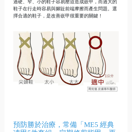
過硬、窄、小的鞋子容易壓迫造成嵌甲，而過大的
鞋子在行走時容易與腳趾前端摩擦而產生問題。選
擇合適的鞋子，是改善嵌甲很重要的關鍵！
預防勝於治療，常備「ME5 經典