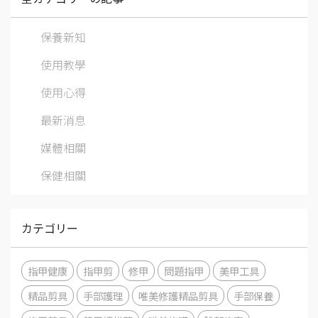
保養新知
使用教學
使用心得
最新消息
媒體相關
保健相關
カテゴリー
指甲健康
指甲剪
修甲
問題指甲
美甲工具
精品剪具
手部護理
唯美修護精品剪具
手部保養