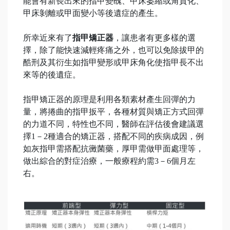
能會有新長出來的指甲變醜、甲床萎縮或角質化、
甲床剝離或甲面變小等後遺症的產生。
所幸近來有了
指甲矯正器
，讓患者有更多樣的選
擇，除了能快速減輕疼痛之外，也可以免除拔甲的
酷刑及其衍生如指甲變形或甲床角化使指甲長不出
來等的後遺症。
指甲矯正器的原理是利用各類素材產生回彈的力
量，將捲曲的指甲扳平，各種材質與矯正方式回彈
的力道不同，特性也不同，醫師在評估後會建議選
擇1－2種適合的矯正器，搭配不同的疾病成因，例
如灰指甲需搭配抗黴菌藥，厚甲需做甲面處理等，
做出綜合的對症治療，一般療程約需3－6個月左
右。