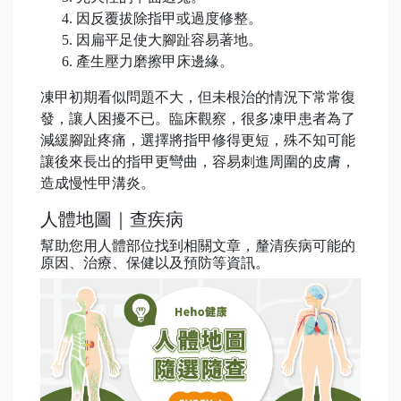
因反覆拔除指甲或過度修整。
因扁平足使大腳趾容易著地。
產生壓力磨擦甲床邊緣。
凍甲初期看似問題不大，但未根治的情況下常常復
發，讓人困擾不已。臨床觀察，很多凍甲患者為了
減緩腳趾疼痛，選擇將指甲修得更短，殊不知可能
讓後來長出的指甲更彎曲，容易刺進周圍的皮膚，
造成慢性甲溝炎。
人體地圖｜查疾病
幫助您用人體部位找到相關文章，釐清疾病可能的
原因、治療、保健以及預防等資訊。