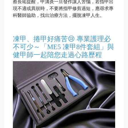
蔡長祐提醒，甲溝炎一旦發作讓人苦惱，若指甲出
現不適或異狀時，不要將指甲修剪過短，應尋求專
科醫師協助，找出治療方法，擺脫凍甲人生。
凍甲、捲甲好痛苦😢 專業護理必
不可少～「ME5 凍甲8件套組」與
健甲師一起陪您走過心路歷程