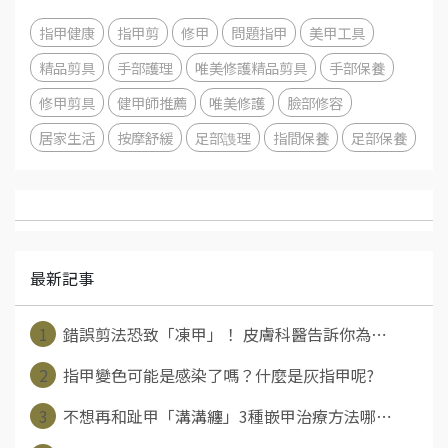
指甲健康
指甲剪
修甲
問題指甲
美甲工具
精品剪具
手部護理
唯美修護精品剪具
手部保養
修甲剪具
健甲師推薦
唯美修護
臉部修容
居家生活
按摩舒緩
足部謢理
指間保養
足部保養
最新記事
1
錯誤剪法恐致「凍甲」！ 皮膚科醫告訴你為⋯
2
指甲變色可能是感染了嗎？什麼是灰指甲呢?
3
不想再和趾甲「溝溝纏」3種嵌甲治療方法哪⋯