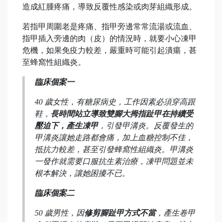
造成紅腫疼痛，導致反覆性感染或肉芽組織形成。
若指甲周圍老是疼痛、指甲旁邊常常流湯或流血、
指甲插入旁邊的肉（皮）的情況時，就要小心凍甲
危機，如果免疫力較差，嚴重時可能引起潰瘍，甚
至蜂窩性組織炎。
臨床個案一
40 歲女性，有糖尿病史，工作因素必須穿高跟
鞋，
長時間站立導致雙腳大拇指趾甲在持續受
壓迫下，產生凍甲
，引發甲溝炎。反覆發生的
甲溝炎讓她走路都會痛，加上血糖控制不佳，
抵抗力較差，甚至引發蜂窩性組織炎。甲溝炎
一發作就需要口服抗生素治療，凍甲問題並未
根本解決，讓她困擾不已。
臨床個案二
50 歲男性，因
修剪腳趾甲方式不當
，產生卷甲