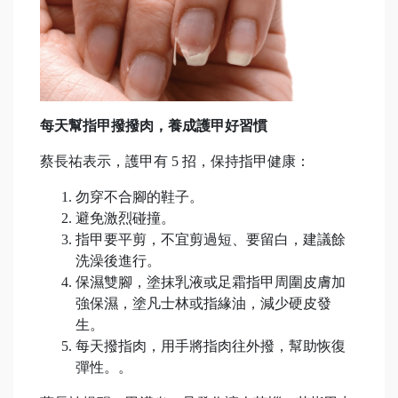
每天幫指甲撥撥肉，養成護甲好習慣
蔡長祐表示，護甲有 5 招，保持指甲健康：
勿穿不合腳的鞋子。
避免激烈碰撞。
指甲要平剪，不宜剪過短、要留白，建議餘
洗澡後進行。
保濕雙腳，塗抹乳液或足霜指甲周圍皮膚加
強保濕，塗凡士林或指緣油，減少硬皮發
生。
每天撥指肉，用手將指肉往外撥，幫助恢復
彈性。。