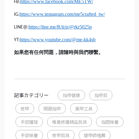
https://www.facebook.com/ME5TW/
FB:
https://www.instagram.com/me5crafted_tw/
IG:
https://line.me/R/ti/p/@rkr5025p
LINE@:
https://www.youtube.com/@me-kk4sb
YT:
如果您有任何問題，請隨時與我們聯繫。
記事カテゴリー
指甲健康
指甲剪
修甲
問題指甲
美甲工具
手部護理
唯美修護精品剪具
指間保養
手部保養
修甲剪具
健甲師推薦