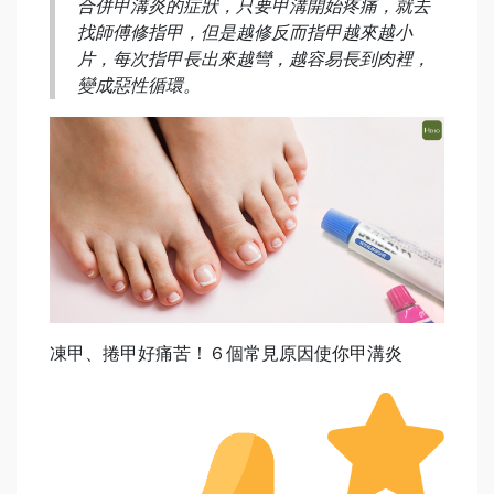
合併甲溝炎的症狀，只要甲溝開始疼痛，就去
找師傅修指甲，但是越修反而指甲越來越小
片，每次指甲長出來越彎，越容易長到肉裡，
變成惡性循環。
凍甲、捲甲好痛苦！６個常見原因使你甲溝炎