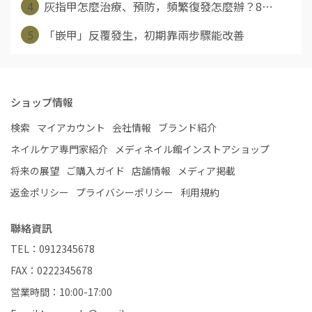
4
灰指甲怎麼治療、預防，頻繁復發怎麼辦？8⋯
5
「嵌甲」反覆發生，初期靠兩步驟能改善
ショップ情報
検索
マイアカウント
会社情報
ブランド紹介
ネイルケア専門家紹介
メディネイル館インストアショップ
将来の展望
ご購入ガイド
店舗情報
メディア掲載
返金ポリシー
プライバシーポリシー
利用規約
聯絡資訊
TEL：0912345678
FAX：0222345678
営業時間：10:00-17:00