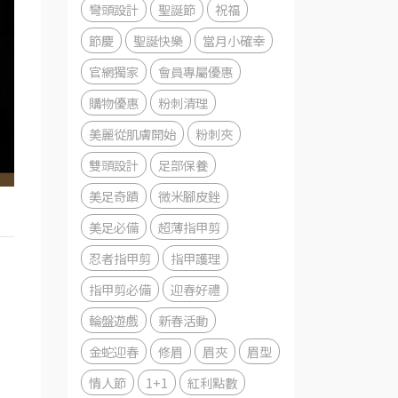
彎頭設計
聖誕節
祝福
節慶
聖誕快樂
當月小確幸
官網獨家
會員專屬優惠
購物優惠
粉刺清理
美麗從肌膚開始
粉刺夾
雙頭設計
足部保養
美足奇蹟
微米腳皮銼
美足必備
超薄指甲剪
忍者指甲剪
指甲護理
指甲剪必備
迎春好禮
輪盤遊戲
新春活動
金蛇迎春
修眉
眉夾
眉型
情人節
1+1
紅利點數