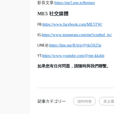
影音文章
https://me5.pse.is/8ermez
:
ME5
社交媒體
https://www.facebook.com/ME5TW/
FB:
https://www.instagram.com/me5crafted_tw/
IG:
https://line.me/R/ti/p/@rkr5025p
LINE@:
https://www.youtube.com/@me-kk4sb
YT:
如果您有任何問題，請隨時與我們聯繫。
記事カテゴリー
限時特惠
黑五優