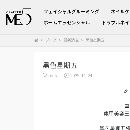
フェイシャルグルーミング
ネイルケ
ホームエッセンシャル
トラブルネイ
ブログ
最新消息
黑色星期五
黑色星期五
me5
2025-11-24


康甲美容三寶 
黑色星期五獨