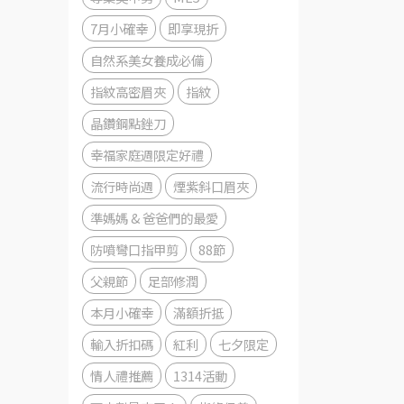
7月小確幸
即享現折
自然系美女養成必備
指紋高密眉夾
指紋
晶鑽鋼點銼刀
幸福家庭週限定好禮
流行時尚週
煙紫斜口眉夾
準媽媽 & 爸爸們的最愛
防噴彎口指甲剪
88節
父親節
足部修潤
本月小確幸
滿額折抵
輸入折扣碼
紅利
七夕限定
情人禮推薦
1314活動