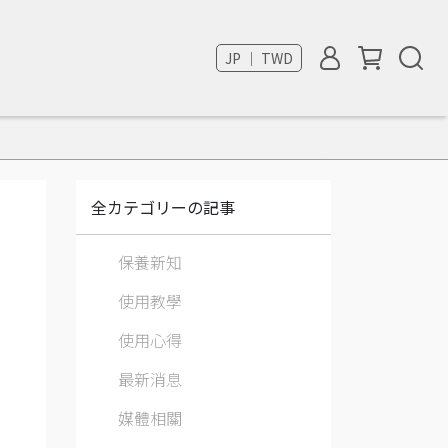
JP ｜ TWD
全カテゴリーの記事
保養新知
使用教學
使用心得
最新消息
媒體相關