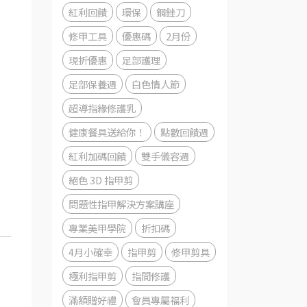
紅利回饋
環保
鋼銼刀
修甲工具
優惠碼
2月份
現折優惠
足部護理
足部保養週
白色情人節
超導指緣修護乳
健康餐具送給你！
點數回饋週
紅利加碼回饋
雙手儀容週
絕色 3D 指甲剪
問題性指甲解決方案講座
專業美甲學院
折扣碼
4月小確幸
指甲剪
修甲剪具
極利指甲剪
指間修護
滿額贈好禮
會員專屬福利