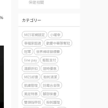
保健相關
5%
カテゴリー
ME5官網限定
小確幸
幸福家庭週
歡慶中華隊奪冠
冠軍
世界棒球錦標賽
line pay
輕鬆支付
滿額折扣
限時優惠
ME5好康
粉刺清潔
肌膚管理
防霉合金筷
美足特惠
腳部保養
雙頭指甲剪
粉刺護理