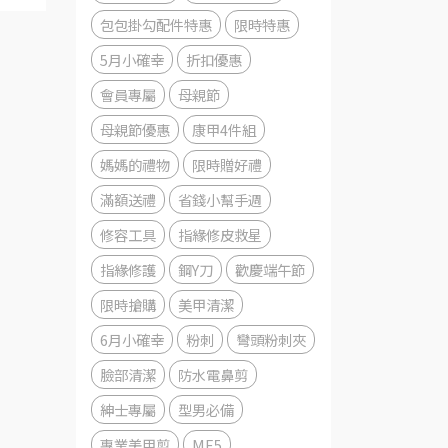
包包掛勾配件特惠
限時特惠
5月小確幸
折扣優惠
會員專屬
母親節
母親節優惠
康甲4件組
媽媽的禮物
限時贈好禮
滿額送禮
省錢小幫手週
修容工具
指緣修皮救星
指緣修護
鋼Y刀
歡慶端午節
限時搶購
美甲清潔
6月小確幸
粉刺
彎頭粉刺夾
臉部清潔
防水電鼻剪
紳士專屬
型男必備
專業美甲剪
ME5