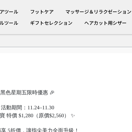
アツール
フットケア
マッサージ＆リラクゼーション
ルツール
ギフトセレクション
ヘアカット用シザー
 黑色星期五限時優惠 🎉
 活動期間：11.24–11.30
特價 $1,280（原價$2,560） ✨
享 5折價，讓指尖美力全面升級！