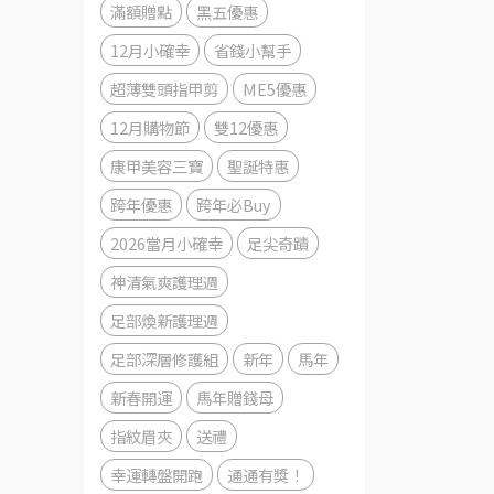
滿額贈點
黑五優惠
12月小確幸
省錢小幫手
超薄雙頭指甲剪
ME5優惠
12月購物節
雙12優惠
康甲美容三寶
聖誕特惠
跨年優惠
跨年必Buy
2026當月小確幸
足尖奇蹟
神清氣爽護理週
足部煥新護理週
足部深層修護組
新年
馬年
新春開運
馬年贈錢母
指紋眉夾
送禮
幸運轉盤開跑
通通有獎！