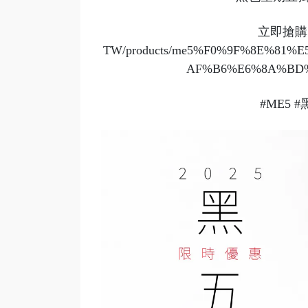
立即搶購👉 
TW/products/me5%F0%9F%8E%8
AF%B6%E6%8A%BD%
#ME5
#