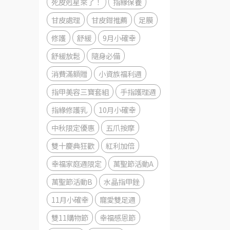
死皮剋星來了！
指緣保養
甘皮處理
甘皮鉗推薦
足膜
修護
舒緩
9月小確幸
舒緩放鬆
隨身必備
消費滿額贈
小資族福利週
指甲美容三寶套組
手指護理週
指緣修護乳
10月小確幸
中秋限定優惠
五爪按摩
雙十慶典狂歡
紅利加倍
幸福家庭週限定
萬聖節活動A
萬聖節活動B
水晶指甲銼
11月小確幸
寵愛雙足週
雙11購物節
幸福感恩節