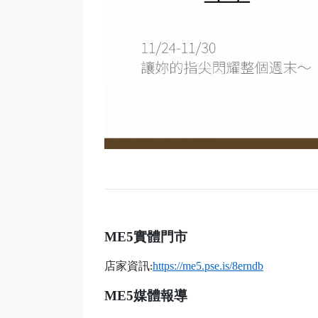
ME5
實體門市
店家資訊
https://me5.pse.is/8erndb
:
ME5
媒體報導