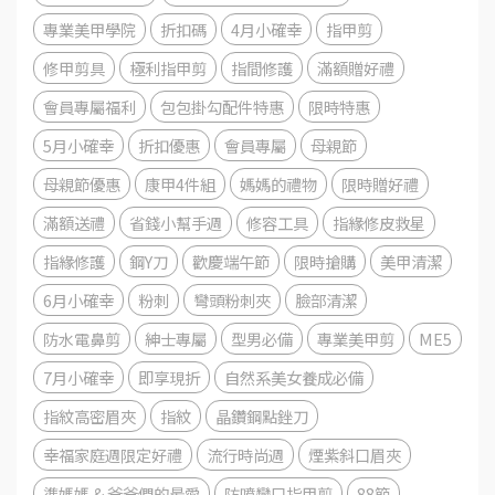
專業美甲學院
折扣碼
4月小確幸
指甲剪
修甲剪具
極利指甲剪
指間修護
滿額贈好禮
會員專屬福利
包包掛勾配件特惠
限時特惠
5月小確幸
折扣優惠
會員專屬
母親節
母親節優惠
康甲4件組
媽媽的禮物
限時贈好禮
滿額送禮
省錢小幫手週
修容工具
指緣修皮救星
指緣修護
鋼Y刀
歡慶端午節
限時搶購
美甲清潔
6月小確幸
粉刺
彎頭粉刺夾
臉部清潔
防水電鼻剪
紳士專屬
型男必備
專業美甲剪
ME5
7月小確幸
即享現折
自然系美女養成必備
指紋高密眉夾
指紋
晶鑽鋼點銼刀
幸福家庭週限定好禮
流行時尚週
煙紫斜口眉夾
準媽媽 & 爸爸們的最愛
防噴彎口指甲剪
88節