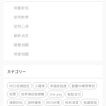
保養新知
使用教學
使用心得
最新消息
媒體相關
保健相關
カテゴリー
ME5官網限定
小確幸
幸福家庭週
歡慶中華隊奪冠
冠軍
世界棒球錦標賽
line pay
輕鬆支付
滿額折扣
限時優惠
ME5好康
粉刺清潔
肌膚管理