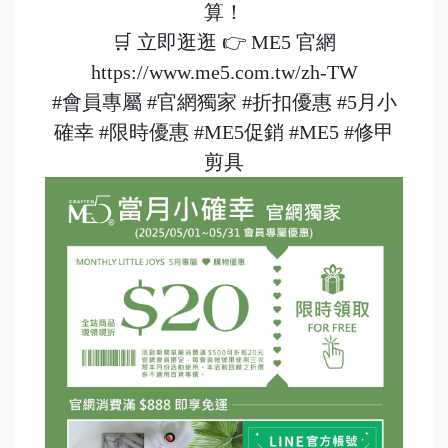
算！
🛒 立即逛逛 👉 ME5 官網
https://www.me5.com.tw/zh-TW
#會員專屬
#官網獨家
#折扣優惠
#5月小
確幸
#限時優惠
#ME5促銷
#ME5
#修甲
剪具