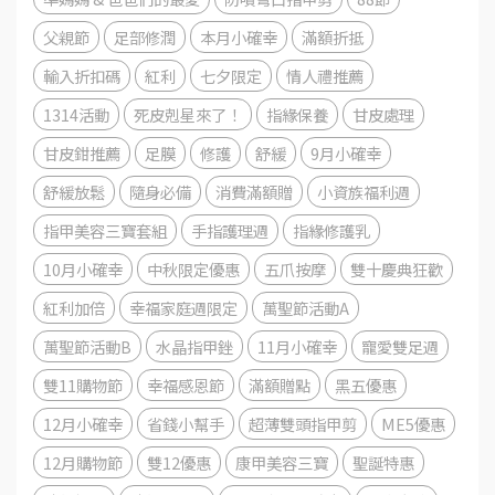
父親節
足部修潤
本月小確幸
滿額折抵
輸入折扣碼
紅利
七夕限定
情人禮推薦
1314活動
死皮剋星來了！
指緣保養
甘皮處理
甘皮鉗推薦
足膜
修護
舒緩
9月小確幸
舒緩放鬆
隨身必備
消費滿額贈
小資族福利週
指甲美容三寶套組
手指護理週
指緣修護乳
10月小確幸
中秋限定優惠
五爪按摩
雙十慶典狂歡
紅利加倍
幸福家庭週限定
萬聖節活動A
萬聖節活動B
水晶指甲銼
11月小確幸
寵愛雙足週
雙11購物節
幸福感恩節
滿額贈點
黑五優惠
12月小確幸
省錢小幫手
超薄雙頭指甲剪
ME5優惠
12月購物節
雙12優惠
康甲美容三寶
聖誕特惠