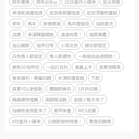
跨年優惠
跨年必Buy
2026當月小確幸
足尖奇蹟
神清氣爽護理週
足部煥新護理週
足部深層修護組
新年
馬年
新春開運
馬年贈錢母
指紋眉夾
送禮
幸運轉盤開跑
通通有獎！
抽獎樂趣
指尖細節
指甲日常
小資女孩
婦女節限定
白色情人節限定
情人節禮物
一條根自由週開跑！
絕色3D指甲剪
一起討吉利
美麗上手
其實很簡單
會員福利・專屬回饋
水滴修護套組
下廚
其實可以更輕鬆
鑽鋼廚房剪
5月折扣碼
媽媽禮物推薦
滿額贈活動
省錢小幫手來了
指緣修皮救星來了
美甲保養
ME5足膜
8月當月小確幸
父親節限時特惠！
驚喜回饋價