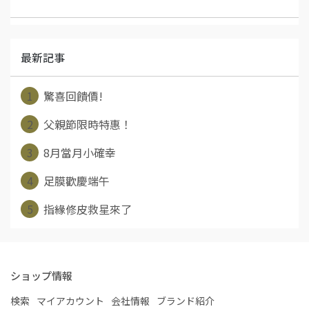
最新記事
1
驚喜回饋價!
2
父親節限時特惠！
3
8月當月小確幸
4
足膜歡慶端午
5
指緣修皮救星來了
ショップ情報
検索
マイアカウント
会社情報
ブランド紹介