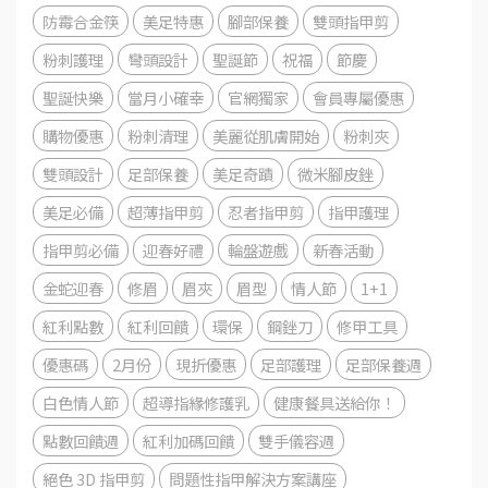
防霉合金筷
美足特惠
腳部保養
雙頭指甲剪
粉刺護理
彎頭設計
聖誕節
祝福
節慶
聖誕快樂
當月小確幸
官網獨家
會員專屬優惠
購物優惠
粉刺清理
美麗從肌膚開始
粉刺夾
雙頭設計
足部保養
美足奇蹟
微米腳皮銼
美足必備
超薄指甲剪
忍者指甲剪
指甲護理
指甲剪必備
迎春好禮
輪盤遊戲
新春活動
金蛇迎春
修眉
眉夾
眉型
情人節
1+1
紅利點數
紅利回饋
環保
鋼銼刀
修甲工具
優惠碼
2月份
現折優惠
足部護理
足部保養週
白色情人節
超導指緣修護乳
健康餐具送給你！
點數回饋週
紅利加碼回饋
雙手儀容週
絕色 3D 指甲剪
問題性指甲解決方案講座