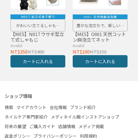
かわいい立てるしゃもじ
豊かな泡立ちで、新しい洗
で、食事をもっと清潔に快
浄体験を！
【ME5】N017 ウサギ型立
【ME5】O001 天然コット
て式しゃもじ
ン麻泡立てネット
適に
invalid
invalid
NT$350
NT$480
NT$100
NT$150
カートに入れる
カートに入れる
ショップ情報
検索
マイアカウント
会社情報
ブランド紹介
ネイルケア専門家紹介
メディネイル館インストアショップ
将来の展望
ご購入ガイド
店舗情報
メディア掲載
返金ポリシー
プライバシーポリシー
利用規約