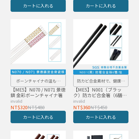
カートに入れる
カートに入れる
ボーンチャイナの温もり
防カビ合金素材で、健康を
と、上品に輝く金彩
よりしっかり守ります。
【ME5】N070 / N071 景徳
【ME5】N001（ブラッ
鎮 金彩ボーンチャイナ箸
ク）防カビ合金箸（6膳入
り）
invalid
invalid
NT$320
NT$480
NT$360
NT$450
カートに入れる
カートに入れる