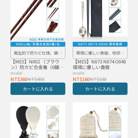
衛生的で防カビ仕様。健康
環境に優しい食器、地球を
は食器から始まる。
守る毎日の食事！
【ME5】N002 （ブラウ
【ME5】N073 N074 O040
ン）防カビ合金箸（6膳入
環境に優しい食器
り）
invalid
invalid
NT$360
NT$450
NT$160
NT$180
カートに入れる
カートに入れる