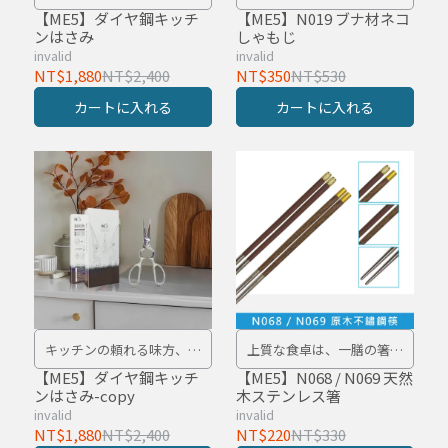
れ一本で全て解決！
さしくすくう、食卓のひと
【ME5】ダイヤ鋼キッチ
【ME5】N019 ブナ材ネコ
ンはさみ
しゃもじ
とき。
invalid
invalid
NT$1,880
NT$2,400
NT$350
NT$530
カートに入れる
カートに入れる
キッチンの頼れる味方、こ
上質な食卓は、一膳の箸か
れ一本で全て解決！
ら。
【ME5】ダイヤ鋼キッチ
【ME5】N068 / N069 天然
ンはさみ-copy
木ステンレス箸
invalid
invalid
NT$1,880
NT$2,400
NT$220
NT$330