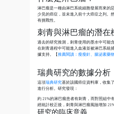
淋巴瘤是一種由淋巴系統細胞發展而來的惡性
少見的癌症，並未進入前十大癌症之列。
有挑戰性。
刺青與淋巴瘤的潛在
過去的研究推測，刺青使用的墨水中可能含
在刺青過程中可能進入血液並被淋巴系統
據支持。【
推薦閱讀：瘦瘦針、腸泌素藥
瑞典研究的數據分析
這項
瑞典研究
基於該國癌症資料庫，收集了超
進行分析。研究發現：
約 21%的淋巴瘤患者有刺青，而對照組中有
經統計校正後，刺青與淋巴瘤風險增加 21
研究的臨床意義