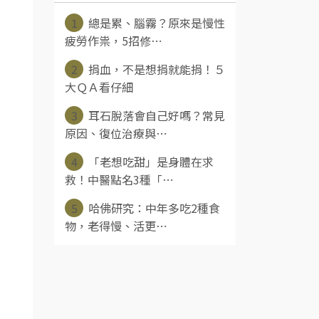
1
總是累、腦霧？原來是慢性
疲勞作祟，5招修⋯
2
捐血，不是想捐就能捐！５
大ＱＡ看仔細
3
耳石脫落會自己好嗎？常見
原因、復位治療與⋯
4
「老想吃甜」是身體在求
救！中醫點名3種「⋯
5
哈佛研究：中年多吃2種食
物，老得慢、活更⋯