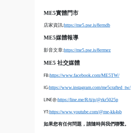
ME5
實體門市
店家資訊
https://me5.pse.is/8erndb
:
ME5
媒體報導
影音文章
https://me5.pse.is/8ermez
:
ME5
社交媒體
https://www.facebook.com/ME5TW/
FB:
https://www.instagram.com/me5crafted_tw/
IG:
https://line.me/R/ti/p/@rkr5025p
LINE@:
https://www.youtube.com/@me-kk4sb
YT:
如果您有任何問題，請隨時與我們聯繫。