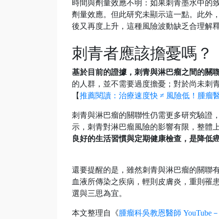
時間與劑量效應不明：如果刺青墨水中的
劑量效應。但此研究未顯示這一點。此外，研究
後又再度上升，這種風險波動缺乏合理解
刺青者應該擔憂嗎？
基於目前的證據，刺青與淋巴瘤之間的關
的人群，並不需要過度擔憂；對於尚未刺
【
推薦閱讀：治療速度快 ≠ 風險低！腫
刺青與淋巴瘤的關聯性仍需更多研究驗證
示，刺青對淋巴瘤風險的影響有限，整體
良好的生活習慣與定期健康檢查，是降低
還要提醒的是，雖然刺青與淋巴瘤的關聯
血液所傳染之疾病，輕則皮膚炎，重則罹患
選與三思為宜。
本文整理自《
腫瘤科吳教恩醫師 YouTub