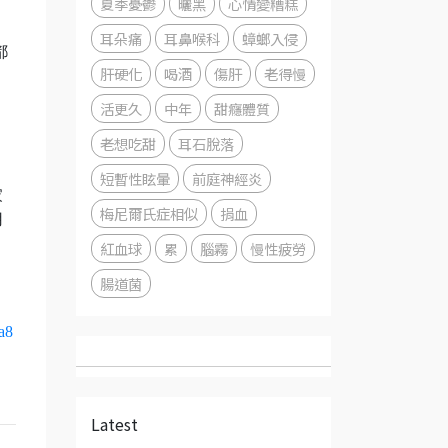
夏季憂鬱
曬黑
心情變糟糕
耳朵痛
耳鼻喉科
蟑螂入侵
都
肝硬化
喝酒
傷肝
老得慢
活更久
中年
甜癮體質
老想吃甜
耳石脫落
短暫性眩暈
前庭神經炎
家
梅尼爾氏症相似
捐血
用
紅血球
累
腦霧
慢性疲勞
腸道菌
a8
Latest