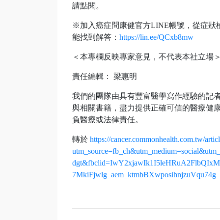
請點閱。
※加入癌症問康健官方LINE帳號，從症
能找到解答：
https://lin.ee/QCxb8mw
＜本專欄反映專家意見，不代表本社立場
責任編輯： 梁惠明
我們的團隊由具有豐富醫學寫作經驗的記
與相關書籍，盡力提供正確可信的醫療健
負醫療或法律責任。
轉於
https://cancer.commonhealth.com.tw/artic
utm_source=fb_ch&utm_medium=social&utm_ca
dgt&fbclid=IwY2xjawIk1I5leHRuA2FlbQ
7MkiFjwlg_aem_ktmbBXwposihnjzuVqu74g