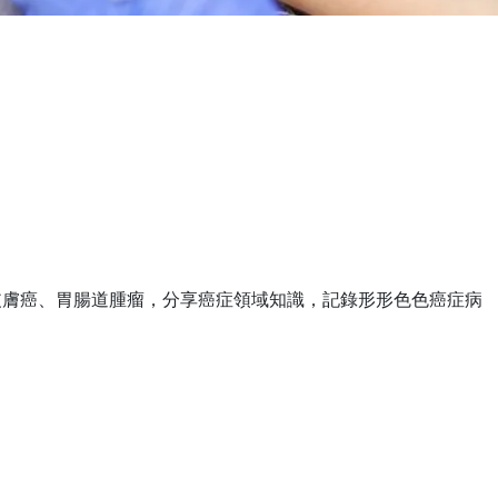
皮膚癌、胃腸道腫瘤，分享癌症領域知識，記錄形形色色癌症病