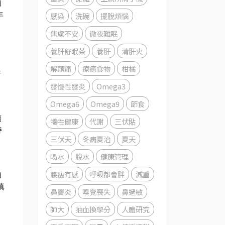
的
感染
洗碗
擺脫煩惱
年
焦慮不安
徹夜難眠
養肝舒眠茶
養肝
清肝火
解頭痛
療癒食物
柑橘
青
發慢性發炎
Omega3
Omega6
Omega9
節食
顯
犧牲健康
代謝
三伏貼
持
三伏天
冬病夏治
夏天
喝水
脫水
健康管理
腰瘦有感
呼吸都會胖
減重
由
慎
鼻竇炎
嗅覺喪失
鼻過敏
師大
抽血換學分
人體研究
容