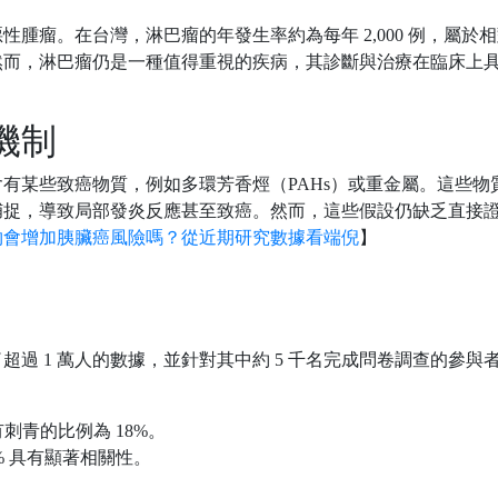
腫瘤。在台灣，淋巴瘤的年發生率約為每年 2,000 例，屬於
然而，淋巴瘤仍是一種值得重視的疾病，其診斷與治療在臨床上
機制
有某些致癌物質，例如多環芳香烴（PAHs）或重金屬。這些物
捕捉，導致局部發炎反應甚至致癌。然而，這些假設仍缺乏直接
物會增加胰臟癌風險嗎？從近期研究數據看端倪
】
過 1 萬人的數據，並針對其中約 5 千名完成問卷調查的參與
刺青的比例為 18%。
% 具有顯著相關性。