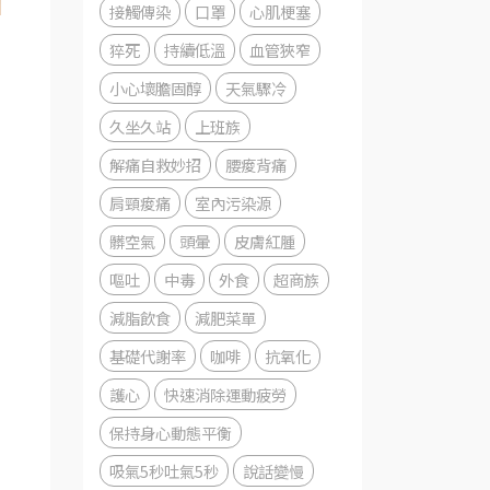
接觸傳染
口罩
心肌梗塞
猝死
持續低溫
血管狹窄
小心壞膽固醇
天氣驟冷
久坐久站
上班族
解痛自救妙招
腰痠背痛
肩頸痠痛
室內污染源
髒空氣
頭暈
皮膚紅腫
嘔吐
中毒
外食
超商族
減脂飲食
減肥菜單
基礎代謝率
咖啡
抗氧化
護心
快速消除運動疲勞
保持身心動態平衡
吸氣5秒吐氣5秒
說話變慢