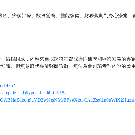
狀檢查、癌後治療、飲食營養、體能復健、財務規劃到身心療癒，
＞
者、編輯組成，內容來自採訪諮詢資深癌症醫學和照護知識的專
康知識。但無意取代專業醫師診斷，無法為個別讀者對內容的應
le/1475?
mpaign=dailypost-health-02-18-
IxMQABHaZdpqh9uVD2wNrsNMsEFvgXbtpCA1Zsgl1n0nWjX2Hqxsi