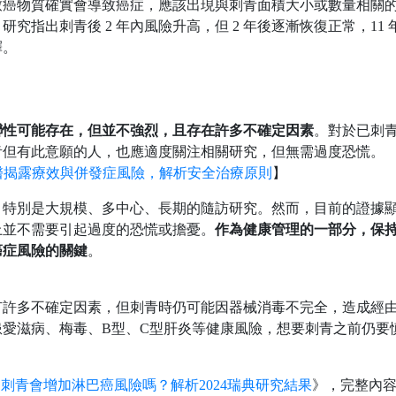
致癌物質確實會導致癌症，應該出現與刺青面積大小或數量相關
指出刺青後 2 年內風險升高，但 2 年後逐漸恢復正常，11 
釋。
聯性可能存在，但並不強烈，且存在許多不確定因素
。對於已刺
青但有此意願的人，也應適度關注相關研究，但無需過度恐慌。
瘤醫揭露療效與併發症風險，解析安全治療原則
】
，特別是大規模、多中心、長期的隨訪研究。然而，目前的證據
上並不需要引起過度的恐慌或擔憂。
作為健康管理的一部分，保
癌症風險的關鍵
。
有許多不確定因素，但刺青時仍可能因器械消毒不完全，造成經
愛滋病、梅毒、B型、C型肝炎等健康風險，想要刺青之前仍要
e－刺青會增加淋巴癌風險嗎？解析2024瑞典研究結果
》，完整內