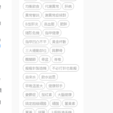
均衡飲食
代謝異常
肝病
響
異常警訊
謝異常症候群
B型肝炎
高血壓
肥胖
康
隱形危機
指甲健康
論
指甲凹凸不平
黃金杯數
治
三大連動部位
肩胛骨
髖關節
骨盆
脊椎
瘦瘦針製造機
不必打針也能瘦
自來水
飲水迷思
具
早晚溫差大
健康殺手
是
憂鬱症
茄紅素
大腦健康
關
搞定超級細菌
細菌
薑黃素
薑黃
諾羅
上廁所滑手機