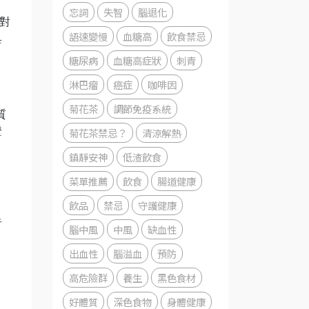
忘詞
失智
腦退化
相對
語速變慢
血糖高
飲食禁忌
具
糖尿病
血糖高症狀
刺青
淋巴瘤
癌症
咖啡因
菊花茶
調節免疫系統
質
證
菊花茶禁忌？
清涼解熱
鎮靜安神
低渣飲食
菜單推薦
飲食
腸道健康
飲品
禁忌
守護健康
者
腦中風
中風
缺血性
出血性
腦溢血
預防
高危險群
養生
黑色食材
好體質
深色食物
身體健康