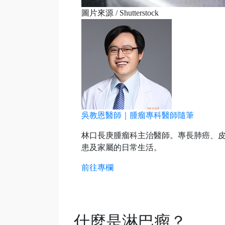
圖片來源 / Shutterstock
吳教恩醫師｜腫瘤專科醫師隨筆
林口長庚腫瘤科主治醫師。專長肺癌、
患及家屬的日常生活。
前往專欄
什麼是淋巴瘤？