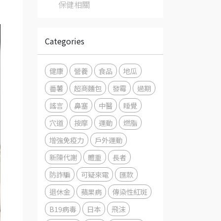
保健相關
Categories
健康
營養
食品
地瓜
番薯
超商麵包
發霉
過期
謠言
鼻塞
中醫
睡覺
穴道
按摩
運動
燃脂
增強免疫力
戶外運動
新陳代謝
體重
長者
防詐騙
可疑來電
匯款
退休金
蘋果病
傳染性紅斑
B19病毒
日本
飛沫